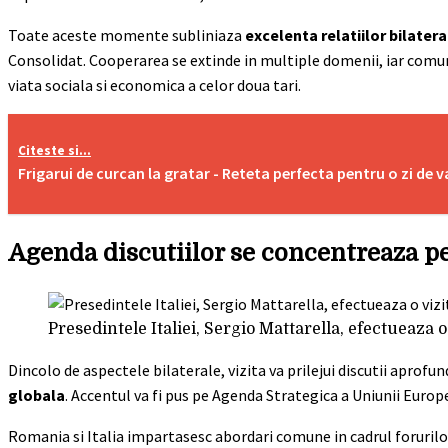
Toate aceste momente subliniaza
excelenta relatiilor bilatera
Consolidat. Cooperarea se extinde in multiple domenii, iar comuni
viata sociala si economica a celor doua tari.
Citeste si...
Frigarui de curcan la gratar - Reteta perfecta pentru o zi de v
Agenda discutiilor se concentreaza pe
Presedintele Italiei, Sergio Mattarella, efectueaza o
Dincolo de aspectele bilaterale, vizita va prilejui discutii aprofund
globala
. Accentul va fi pus pe Agenda Strategica a Uniunii Europe
Romania si Italia impartasesc abordari comune in cadrul forurilor