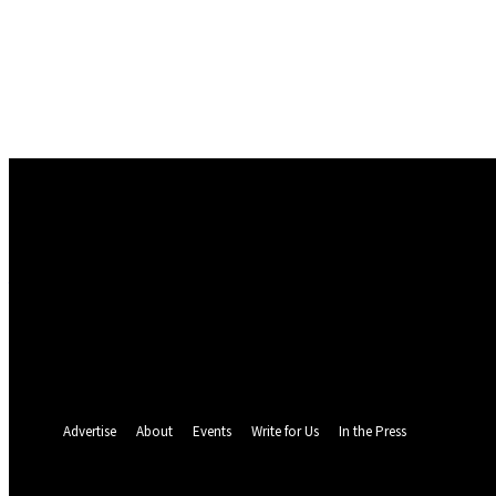
Conectare
Bine ați venit! Autentificați-vă in contul dvs
numele dvs de utilizator
parola dvs
Ați uitat parola? obține ajutor
Politica de Confidentialitate
Recuperare parola
Recuperați-vă parola
adresa dvs de email
O parola va fi trimisă pe adresa dvs de email.
Advertise
About
Events
Write for Us
In the Press