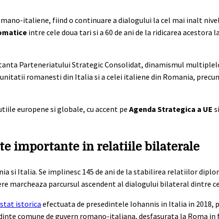
o-italiene, fiind o continuare a dialogului la cel mai inalt nivel.
plomatice
intre cele doua tari si a 60 de ani de la ridicarea acestora l
tanta Parteneriatului Strategic Consolidat, dinamismul multiplel
nitatii romanesti din Italia si a celei italiene din Romania, precu
utiile europene si globale, cu accent pe
Agenda Strategica a UE
si
 importante in relatiile bilaterale
 si Italia. Se implinesc 145 de ani de la stabilirea relatiilor diplo
ere marcheaza parcursul ascendent al dialogului bilateral dintre ce
 stat istorica
efectuata de presedintele Iohannis in Italia in 2018, 
 sedinte comune de guvern romano-italiana, desfasurata la Roma in 