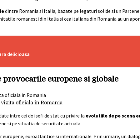
le
dintre Romania si Italia, bazate pe legaturi solide si un Partene
tatile romanesti din Italia si cea italiana din Romania au un apor
ara delicioasa
 provocarile europene si globale
 vizita oficiala in Romania
ate intre cei doi sefi de stat cu privire la
evolutiile de pe scena 
ne si pe situatia de securitate actuala.
 europene, euroatlantice si internationale. Prin urmare, un dialog 