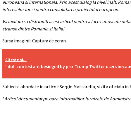
europeana si internationala. Prin acest dialog la nivel inalt, Rom
intereselor lor si pentru consolidarea proiectului european.
Va invitam sa distribuiti acest articol pentru a face cunoscute detali
stranse dintre Romania si Italia!
Sursa imaginii: Captura de ecran
Citeste si...
'Idol' contestant besieged by pro-Trump Twitter users becau
Subiecte abordate in articol: Sergio Mattarella, vizita oficiala i
*
Articol documentat pe baza informatiilor furnizate de Administrati
Acțiune