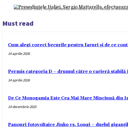
Presedintele Italiei, Sergio Mattarella, efectueaza o vizita oficiala in Romani
Must read
Cum alegi corect becurile pentru faruri și de ce con
14 aprilie 2026
Permis categoria D – drumul către o carieră stabilă
14 aprilie 2026
De Ce Monogamia Este Cea Mai Mare Minciună din Is
14 decembrie 2025
Panouri fotovoltaice Jinko vs. Longi – duelul giganți