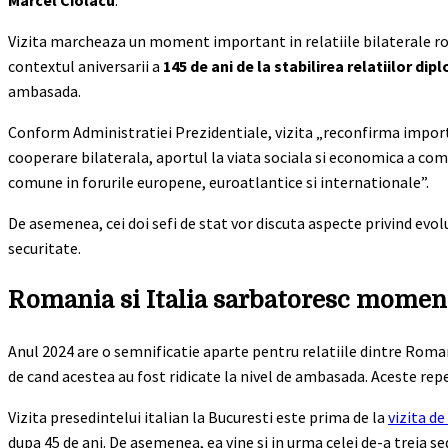
Marcel Ciolacu
.
Vizita marcheaza un moment important in relatiile bilaterale roman
contextul aniversarii a
145 de ani de la stabilirea relatiilor di
ambasada.
Conform Administratiei Prezidentiale, vizita „reconfirma impor
cooperare bilaterala, aportul la viata sociala si economica a comu
comune in forurile europene, euroatlantice si internationale”.
De asemenea, cei doi sefi de stat vor discuta aspecte privind evol
securitate.
Romania si Italia sarbatoresc momente
Anul 2024 are o semnificatie aparte pentru relatiile dintre Romania
de cand acestea au fost ridicate la nivel de ambasada. Aceste rep
Vizita presedintelui italian la Bucuresti este prima de la
vizita de
dupa 45 de ani. De asemenea, ea vine si in urma celei de-a treia