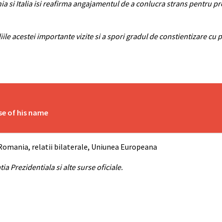
ania si Italia isi reafirma angajamentul de a conlucra strans pentru 
ile acestei importante vizite si a spori gradul de constientizare cu pri
se of his name
n Romania, relatii bilaterale, Uniunea Europeana
a Prezidentiala si alte surse oficiale.