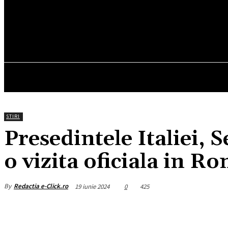
32.6
C
München
duminică, august 9, 2026
HOM
STIRI
Presedintele Italiei, 
o vizita oficiala in R
By
Redactia e-Click.ro
19 iunie 2024
0
425