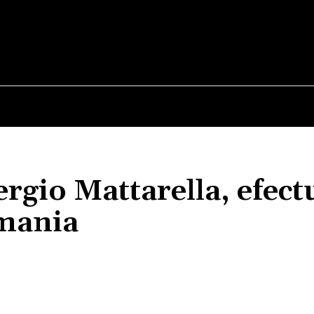
E
STIRI
TEHNOLOGIE-STIINTA
CURIOZITATI
Sergio Mattarella, efec
omania
Acțiune