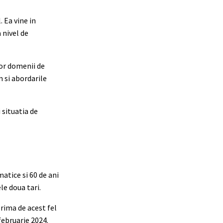
 Ea vine in
a nivel de
or domenii de
m si abordarile
 situatia de
matice si 60 de ani
le doua tari.
prima de acest fel
februarie 2024.