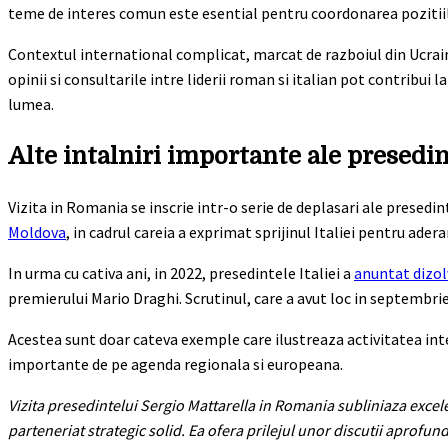
teme de interes comun este esential pentru coordonarea pozitiil
Contextul international complicat, marcat de razboiul din Ucraina
opinii si consultarile intre liderii roman si italian pot contribui
lumea.
Alte intalniri importante ale presedin
Vizita in Romania se inscrie intr-o serie de deplasari ale presedin
Moldova
, in cadrul careia a exprimat sprijinul Italiei pentru ade
In urma cu cativa ani, in 2022, presedintele Italiei a
anuntat dizol
premierului Mario Draghi. Scrutinul, care a avut loc in septembri
Acestea sunt doar cateva exemple care ilustreaza activitatea inte
importante de pe agenda regionala si europeana.
Vizita presedintelui Sergio Mattarella in Romania subliniaza excelent
parteneriat strategic solid. Ea ofera prilejul unor discutii aprof