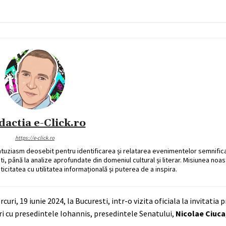
dactia e-Click.ro
https://e-click.ro
ntuziasm deosebit pentru identificarea și relatarea evenimentelor semnific
ati, până la analize aprofundate din domeniul cultural și literar. Misiunea noa
ticitatea cu utilitatea informațională și puterea de a inspira.
curi, 19 iunie 2024, la Bucuresti, intr-o vizita oficiala la invitatia 
i cu presedintele Iohannis, presedintele Senatului,
Nicolae Ciuca