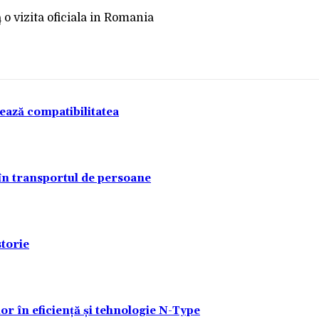
a
tează compatibilitatea
 în transportul de persoane
torie
lor în eficiență și tehnologie N-Type