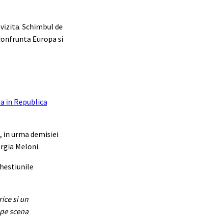
 vizita. Schimbul de
 confrunta Europa si
ta in Republica
a, in urma demisiei
orgia Meloni.
chestiunile
rice si un
 pe scena