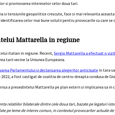
or si promovarea intereselor celor doua tari.
 si tensiunile geopolitice crescute, face si mai relevanta aceasta
 la identificarea celor mai bune solutii pentru provocarile cu care se
telui Mattarella in regiune
telui italian in regiune. Recent,
Sergio Mattarella a efectuat o vizi
rarea tarii vecine la Uniunea Europeana.
varea Parlamentului si declansarea alegerilor anticipate
in tara s
e 2022, a fost castigat de coalitia de centru-dreapta condusa de Gi
nsa a presedintelui Mattarella pe plan extern si implicarea sa in 
a relatiilor bilaterale dintre cele doua tari, bazate pe legaturi isto
undate pe teme de interes comun, in contextul provocarilor actuale de