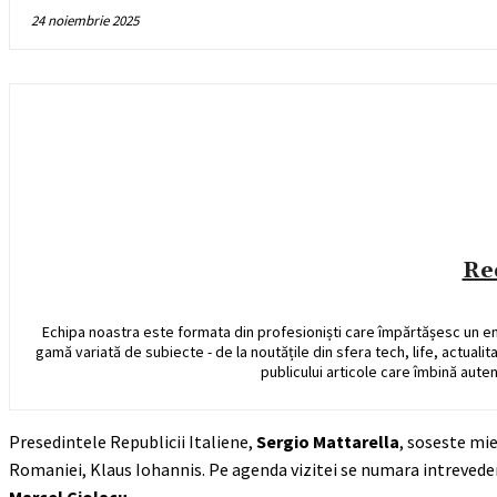
24 noiembrie 2025
Re
Echipa noastra este formata din profesioniști care împărtășesc un e
gamă variată de subiecte - de la noutățile din sfera tech, life, actualit
publicului articole care îmbină auten
Presedintele Republicii Italiene,
Sergio Mattarella
, soseste mier
Romaniei, Klaus Iohannis. Pe agenda vizitei se numara intreveder