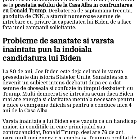
se la
prestatia sefului de la Casa Alba in confruntarea
cu Donald Trump
. Dezbaterea de saptamana trecuta,
gazduita de CNN, a starnit numeroase semne de
intrebare cu privire la capacitatea lui Biden de a face
fata unei campanii solicitante.
Probleme de sanatate si varsta
inaintata pun la indoiala
candidatura lui Biden
La 80 de ani, Joe Biden este deja cel mai in varsta
presedinte din istoria Statelor Unite. Sanatatea sa a
devenit un subiect intens dezbatut dupa ce a dat
semne de oboseala si confuzie in timpul dezbaterii cu
Trump. Multi democrati se intreaba acum daca Biden
mai are energia si claritatea mentala necesare pentru
a duce o campanie dificila si pentru a conduce inca 4
ani de la Casa Alba.
Varsta inaintata a lui Biden este vazuta ca un handicap
major, in conditiile in care principalul sau
contracandidat, Donald Trump, desi are 76 de ani,
pare mult mai energic si combativ. Trump a profitat de