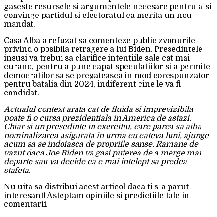
gaseste resursele si argumentele necesare pentru a-si
convinge partidul si electoratul ca merita un nou
mandat.
Casa Alba a refuzat sa comenteze public zvonurile
privind o posibila retragere a lui Biden. Presedintele
insusi va trebui sa clarifice intentiile sale cat mai
curand, pentru a pune capat speculatiilor si a permite
democratilor sa se pregateasca in mod corespunzator
pentru batalia din 2024, indiferent cine le va fi
candidat.
Actualul context arata cat de fluida si imprevizibila
poate fi o cursa prezidentiala in America de astazi.
Chiar si un presedinte in exercitiu, care parea sa aiba
nominalizarea asigurata in urma cu cateva luni, ajunge
acum sa se indoiasca de propriile sanse. Ramane de
vazut daca Joe Biden va gasi puterea de a merge mai
departe sau va decide ca e mai intelept sa predea
stafeta.
Nu uita sa distribui acest articol daca ti s-a parut
interesant! Asteptam opiniile si predictiile tale in
comentarii.