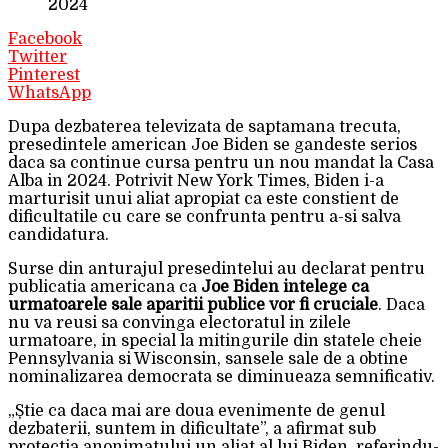
2024
Facebook
Twitter
Pinterest
WhatsApp
Dupa dezbaterea televizata de saptamana trecuta,
presedintele american Joe Biden se gandeste serios
daca sa continue cursa pentru un nou mandat la Casa
Alba in 2024. Potrivit New York Times, Biden i-a
marturisit unui aliat apropiat ca este constient de
dificultatile cu care se confrunta pentru a-si salva
candidatura.
Surse din anturajul presedintelui au declarat pentru
publicatia americana ca
Joe Biden intelege ca
urmatoarele sale aparitii publice vor fi cruciale
. Daca
nu va reusi sa convinga electoratul in zilele
urmatoare, in special la mitingurile din statele cheie
Pennsylvania si Wisconsin, sansele sale de a obtine
nominalizarea democrata se diminueaza semnificativ.
„Știe ca daca mai are doua evenimente de genul
dezbaterii, suntem in dificultate”, a afirmat sub
protectia anonimatului un aliat al lui Biden, referindu-