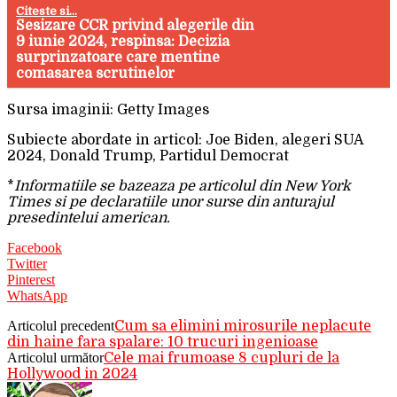
Citeste si...
Sesizare CCR privind alegerile din
9 iunie 2024, respinsa: Decizia
surprinzatoare care mentine
comasarea scrutinelor
Sursa imaginii: Getty Images
Subiecte abordate in articol: Joe Biden, alegeri SUA
2024, Donald Trump, Partidul Democrat
*
Informatiile se bazeaza pe articolul din New York
Times si pe declaratiile unor surse din anturajul
presedintelui american.
Facebook
Twitter
Pinterest
WhatsApp
Articolul precedent
Cum sa elimini mirosurile neplacute
din haine fara spalare: 10 trucuri ingenioase
Articolul următor
Cele mai frumoase 8 cupluri de la
Hollywood in 2024