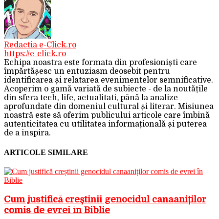
Redactia e-Click.ro
https://e-click.ro
Echipa noastra este formata din profesioniști care
împărtășesc un entuziasm deosebit pentru
identificarea și relatarea evenimentelor semnificative.
Acoperim o gamă variată de subiecte - de la noutățile
din sfera tech, life, actualitati, până la analize
aprofundate din domeniul cultural și literar. Misiunea
noastră este să oferim publicului articole care îmbină
autenticitatea cu utilitatea informațională și puterea
de a inspira.
ARTICOLE SIMILARE
Cum justifică creștinii genocidul canaaniților
comis de evrei în Biblie