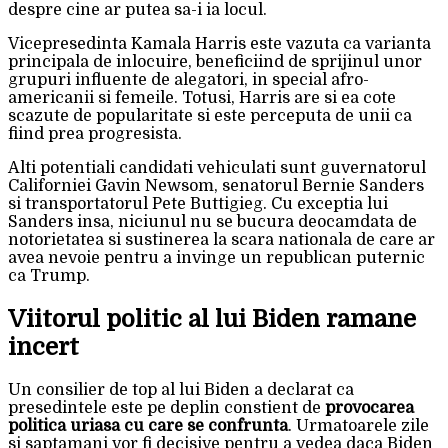
despre cine ar putea sa-i ia locul.
Vicepresedinta Kamala Harris este vazuta ca varianta
principala de inlocuire, beneficiind de sprijinul unor
grupuri influente de alegatori, in special afro-
americanii si femeile. Totusi, Harris are si ea cote
scazute de popularitate si este perceputa de unii ca
fiind prea progresista.
Alti potentiali candidati vehiculati sunt guvernatorul
Californiei Gavin Newsom, senatorul Bernie Sanders
si transportatorul Pete Buttigieg. Cu exceptia lui
Sanders insa, niciunul nu se bucura deocamdata de
notorietatea si sustinerea la scara nationala de care ar
avea nevoie pentru a invinge un republican puternic
ca Trump.
Viitorul politic al lui Biden ramane
incert
Un consilier de top al lui Biden a declarat ca
presedintele este pe deplin constient de
provocarea
politica uriasa cu care se confrunta
. Urmatoarele zile
si saptamani vor fi decisive pentru a vedea daca Biden