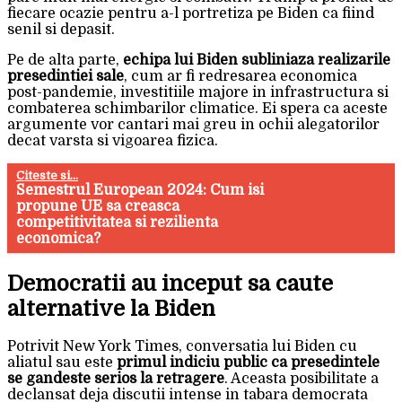
fiecare ocazie pentru a-l portretiza pe Biden ca fiind
senil si depasit.
Pe de alta parte,
echipa lui Biden subliniaza realizarile
presedintiei sale
, cum ar fi redresarea economica
post-pandemie, investitiile majore in infrastructura si
combaterea schimbarilor climatice. Ei spera ca aceste
argumente vor cantari mai greu in ochii alegatorilor
decat varsta si vigoarea fizica.
Citeste si...
Semestrul European 2024: Cum isi
propune UE sa creasca
competitivitatea si rezilienta
economica?
Democratii au inceput sa caute
alternative la Biden
Potrivit New York Times, conversatia lui Biden cu
aliatul sau este
primul indiciu public ca presedintele
se gandeste serios la retragere
. Aceasta posibilitate a
declansat deja discutii intense in tabara democrata