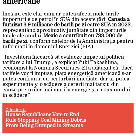
americane
Încă nu este clar cum ar putea afecta noile tarife
importurile de petrol în SUA din aceste țări.
Canada a
furnizat 3,9 milioane de barili pe zi către SUA în 2023
,
reprezentând aproximativ jumătate din importurile
totale ale anului.
Mexic a contribuit cu 733.000 de
barili pe zi
, conform datelor de la Administrația pentru
Informații în domeniul Energiei (EIA).
„Investitorii încearcă să evalueze impactul politicii
tarifare a lui Trump”, a explicat Yuki Takashima,
economist la Nomura Securities. El a adăugat că „dacă
tarifele vor fi impuse, piața energetică americană s-ar
putea confrunta cu perturbări imediate, dar ar putea
experimenta și o scădere a cererii mai târziu din
cauza prețurilor mai mari la energie și a consumului
în scădere.”
Citeste si...
House Republicans Vote to End
Rule Stopping Coal Mining Debris
From Being Dumped in Streams