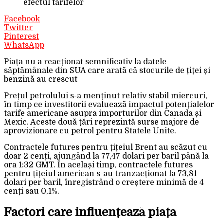
efectul tarifelor
Facebook
Twitter
Pinterest
WhatsApp
Piața nu a reacționat semnificativ la datele
săptămânale din SUA care arată că stocurile de țiței și
benzină au crescut
Prețul petrolului s-a menținut relativ stabil miercuri,
în timp ce investitorii evaluează impactul potențialelor
tarife americane asupra importurilor din Canada și
Mexic. Aceste două țări reprezintă surse majore de
aprovizionare cu petrol pentru Statele Unite.
Contractele futures pentru țițeiul Brent au scăzut cu
doar 2 cenți, ajungând la 77,47 dolari per baril până la
ora 1:32 GMT. În același timp, contractele futures
pentru țițeiul american s-au tranzacționat la 73,81
dolari per baril, înregistrând o creștere minimă de 4
cenți sau 0,1%.
Factori care influențează piața