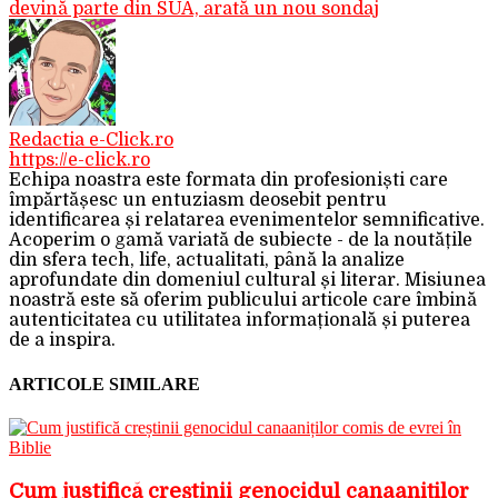
devină parte din SUA, arată un nou sondaj
Redactia e-Click.ro
https://e-click.ro
Echipa noastra este formata din profesioniști care
împărtășesc un entuziasm deosebit pentru
identificarea și relatarea evenimentelor semnificative.
Acoperim o gamă variată de subiecte - de la noutățile
din sfera tech, life, actualitati, până la analize
aprofundate din domeniul cultural și literar. Misiunea
noastră este să oferim publicului articole care îmbină
autenticitatea cu utilitatea informațională și puterea
de a inspira.
ARTICOLE SIMILARE
Cum justifică creștinii genocidul canaaniților