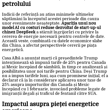
petrolului
Indicii de referință au atins minimele ultimelor
săptămâni la începutul acestei perioade din cauza
unor evenimente neașteptate.
Apariția unui nou
model AI cu costuri reduse dezvoltat de start-up-ul
chinez DeepSeek
a stârnit îngrijorări cu privire la
cererea de energie necesară pentru centrele de date.
Această veste, combinată cu datele economice slabe
din China, a afectat perspectivele cererii pe piața
energetică.
Casa Albă a anunțat marți că președintele Trump
intenționează să impună tarife de 25% pentru Canada
și Mexic începând de sâmbătă, în timp ce analizează și
posibilitatea unor noi tarife pentru China. Deși Trump
nu a impus tarifele luni, așa cum promisese inițial, el a
declarat că ia în considerare aplicarea unor taxe de
25% asupra importurilor din Canada și Mexic
începând cu 1 februarie, invocând probleme legate de
imigranții ilegali și traficul de fentanil către SUA.
Impactul asupra pieței energetice