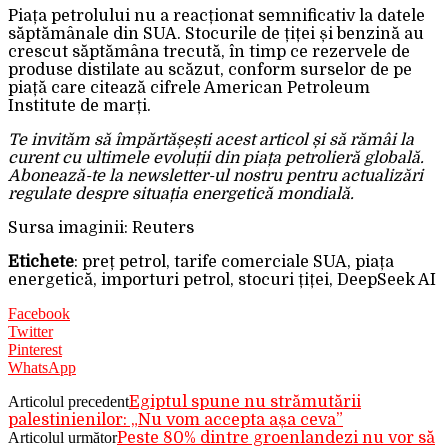
Piața petrolului nu a reacționat semnificativ la datele
săptămânale din SUA. Stocurile de țiței și benzină au
crescut săptămâna trecută, în timp ce rezervele de
produse distilate au scăzut, conform surselor de pe
piață care citează cifrele American Petroleum
Institute de marți.
Te invităm să împărtășești acest articol și să rămâi la
curent cu ultimele evoluții din piața petrolieră globală.
Abonează-te la newsletter-ul nostru pentru actualizări
regulate despre situația energetică mondială.
Sursa imaginii: Reuters
Etichete
: preț petrol, tarife comerciale SUA, piața
energetică, importuri petrol, stocuri țiței, DeepSeek AI
Facebook
Twitter
Pinterest
WhatsApp
Articolul precedent
Egiptul spune nu strămutării
palestinienilor: „Nu vom accepta așa ceva”
Articolul următor
Peste 80% dintre groenlandezi nu vor să