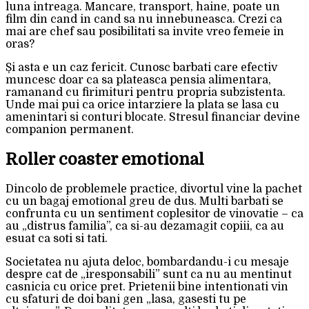
luna intreaga. Mancare, transport, haine, poate un
film din cand in cand sa nu innebuneasca. Crezi ca
mai are chef sau posibilitati sa invite vreo femeie in
oras?
Și asta e un caz fericit. Cunosc barbati care efectiv
muncesc doar ca sa plateasca pensia alimentara,
ramanand cu firimituri pentru propria subzistenta.
Unde mai pui ca orice intarziere la plata se lasa cu
amenintari si conturi blocate. Stresul financiar devine
companion permanent.
Roller coaster emotional
Dincolo de problemele practice, divortul vine la pachet
cu un bagaj emotional greu de dus. Multi barbati se
confrunta cu un sentiment coplesitor de vinovatie – ca
au „distrus familia”, ca si-au dezamagit copiii, ca au
esuat ca soti si tati.
Societatea nu ajuta deloc, bombardandu-i cu mesaje
despre cat de „iresponsabili” sunt ca nu au mentinut
casnicia cu orice pret. Prietenii bine intentionati vin
cu sfaturi de doi bani gen „lasa, gasesti tu pe