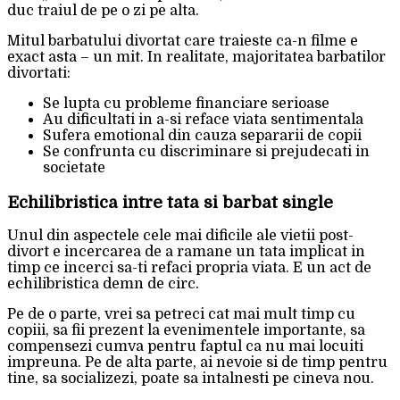
duc traiul de pe o zi pe alta.
Mitul barbatului divortat care traieste ca-n filme e
exact asta – un mit. In realitate, majoritatea barbatilor
divortati:
Se lupta cu probleme financiare serioase
Au dificultati in a-si reface viata sentimentala
Sufera emotional din cauza separarii de copii
Se confrunta cu discriminare si prejudecati in
societate
Echilibristica intre tata si barbat single
Unul din aspectele cele mai dificile ale vietii post-
divort e incercarea de a ramane un tata implicat in
timp ce incerci sa-ti refaci propria viata. E un act de
echilibristica demn de circ.
Pe de o parte, vrei sa petreci cat mai mult timp cu
copiii, sa fii prezent la evenimentele importante, sa
compensezi cumva pentru faptul ca nu mai locuiti
impreuna. Pe de alta parte, ai nevoie si de timp pentru
tine, sa socializezi, poate sa intalnesti pe cineva nou.