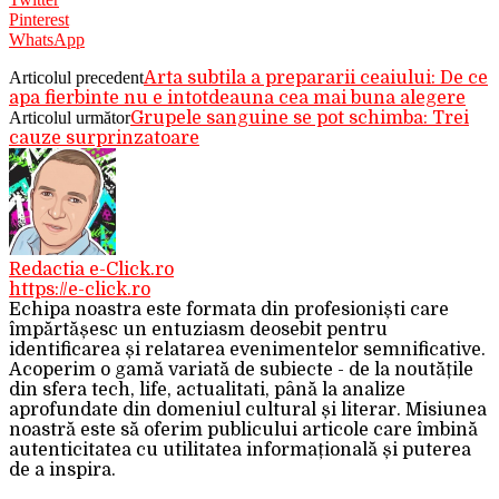
Pinterest
WhatsApp
Articolul precedent
Arta subtila a prepararii ceaiului: De ce
apa fierbinte nu e intotdeauna cea mai buna alegere
Articolul următor
Grupele sanguine se pot schimba: Trei
cauze surprinzatoare
Redactia e-Click.ro
https://e-click.ro
Echipa noastra este formata din profesioniști care
împărtășesc un entuziasm deosebit pentru
identificarea și relatarea evenimentelor semnificative.
Acoperim o gamă variată de subiecte - de la noutățile
din sfera tech, life, actualitati, până la analize
aprofundate din domeniul cultural și literar. Misiunea
noastră este să oferim publicului articole care îmbină
autenticitatea cu utilitatea informațională și puterea
de a inspira.