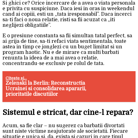
Si ghici ce? Orice incercare de a avea o viata personala
e privita cu suspiciune. Daca iesi in oras in weekendul
cand ai copiii, esti un „tata iresponsabil”. Daca incerci
sa-ti faci o noua relatie, risti sa fii acuzat ca „iti
neglijezi obligatiile”.
E o presiune constanta sa fii simultan tatal perfect, sa
ai grija de tine, sa-ti refaci viata sentimentala, toate
astea in timp ce jonglezi cu un buget limitat si un
program haotic. Nu e de mirare ca multi barbati
renunta la ideea de a mai avea o relatie,
concentrandu-se exclusiv pe rolul de tata.
Citeste si...
Zelenski la Berlin: Reconstructia
Ucrainei si consolidarea apararii,
prioritatile discutiilor
Sistemul e stricat, dar cine-l repara?
Acum, sa fie clar – nu sugerez ca barbatii divortati
sunt niste victime neajutorate ale societatii. Fiecare
situatie e unica si, da, exista si cazuri in care tipul