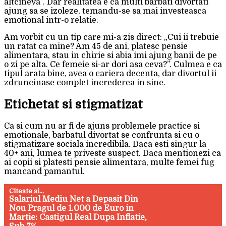
altcineva”. Dar realitatea e ca multi barbati divortati
ajung sa se izoleze, temandu-se sa mai investeasca
emotional intr-o relatie.
Am vorbit cu un tip care mi-a zis direct: „Cui ii trebuie
un ratat ca mine? Am 45 de ani, platesc pensie
alimentara, stau in chirie si abia imi ajung banii de pe
o zi pe alta. Ce femeie si-ar dori asa ceva?”. Culmea e ca
tipul arata bine, avea o cariera decenta, dar divortul ii
zdruncinase complet increderea in sine.
Etichetat si stigmatizat
Ca si cum nu ar fi de ajuns problemele practice si
emotionale, barbatul divortat se confrunta si cu o
stigmatizare sociala incredibila. Daca esti singur la
40+ ani, lumea te priveste suspect. Daca mentionezi ca
ai copii si platesti pensie alimentara, multe femei fug
mancand pamantul.
Citeste si...
Salariul Mediu Net a Depasit Din
Nou Pragul de 1.000 de Euro in
Martie: Castigul Real Dupa Inflatie,