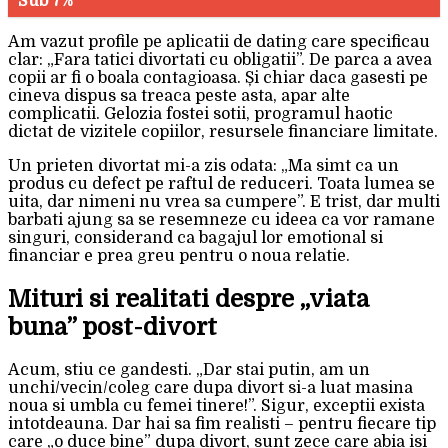
Sub 7%
Am vazut profile pe aplicatii de dating care specificau
clar: „Fara tatici divortati cu obligatii”. De parca a avea
copii ar fi o boala contagioasa. Și chiar daca gasesti pe
cineva dispus sa treaca peste asta, apar alte
complicatii. Gelozia fostei sotii, programul haotic
dictat de vizitele copiilor, resursele financiare limitate.
Un prieten divortat mi-a zis odata: „Ma simt ca un
produs cu defect pe raftul de reduceri. Toata lumea se
uita, dar nimeni nu vrea sa cumpere”. E trist, dar multi
barbati ajung sa se resemneze cu ideea ca vor ramane
singuri, considerand ca bagajul lor emotional si
financiar e prea greu pentru o noua relatie.
Mituri si realitati despre „viata
buna” post-divort
Acum, stiu ce gandesti. „Dar stai putin, am un
unchi/vecin/coleg care dupa divort si-a luat masina
noua si umbla cu femei tinere!”. Sigur, exceptii exista
intotdeauna. Dar hai sa fim realisti – pentru fiecare tip
care „o duce bine” dupa divort, sunt zece care abia isi