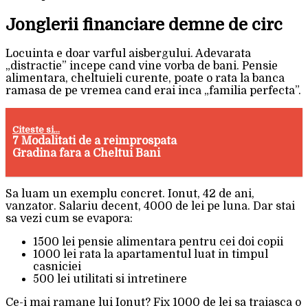
Jonglerii financiare demne de circ
Locuinta e doar varful aisbergului. Adevarata
„distractie” incepe cand vine vorba de bani. Pensie
alimentara, cheltuieli curente, poate o rata la banca
ramasa de pe vremea cand erai inca „familia perfecta”.
Citeste si...
7 Modalitati de a reimprospata
Gradina fara a Cheltui Bani
Sa luam un exemplu concret. Ionut, 42 de ani,
vanzator. Salariu decent, 4000 de lei pe luna. Dar stai
sa vezi cum se evapora:
1500 lei pensie alimentara pentru cei doi copii
1000 lei rata la apartamentul luat in timpul
casniciei
500 lei utilitati si intretinere
Ce-i mai ramane lui Ionut? Fix 1000 de lei sa traiasca o