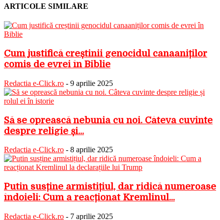
ARTICOLE SIMILARE
Cum justifică creștinii genocidul canaaniților
comis de evrei în Biblie
Redactia e-Click.ro
-
9 aprilie 2025
Să se oprească nebunia cu noi. Câteva cuvinte
despre religie și...
Redactia e-Click.ro
-
8 aprilie 2025
Putin susține armistițiul, dar ridică numeroase
îndoieli: Cum a reacționat Kremlinul...
Redactia e-Click.ro
-
7 aprilie 2025