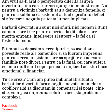
Am vrut sa-ti arat o perspectiva diferita asupra
divortului, una care rareori ajunge in mainstream. Nu
pentru a victimiza barbatii sau a demoniza femeile, ci
pentru a sublinia ca sistemul actual e profund defect
si afecteaza negativ pe toata lumea implicata.
Barbatii divortati nu sunt nici sfinti, nici monstri. Sunt
oameni care trec printr-o perioada dificila si care
merita empatie, intelegere si suport – la fel ca si
fostele lor sotii.
E timpul sa depasim stereotipurile, sa ascultam
povestile reale ale oamenilor si sa lucram impreuna
pentru a crea un sistem care sa sprijine cu adevarat
familiile post-divort. Pentru ca la final, cei care sufera
cel mai mult sunt copiii prinsi in mijlocul acestui haos
emotional si financiar.
Tu ce crezi? Cum am putea imbunatati situatia
barbatilor divortati fara a neglija nevoile mamelor si
copiilor? Hai sa discutam in comentarii si poate, cine
stie, vom gasi impreuna solutii la aceasta problema
complexa.
Facebook
Twitter