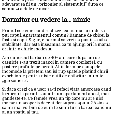
adevarat sa fii un „prizonier al sistemului” dupa ce
semnezi actele de divort.
Dormitor cu vedere la… nimic
Primul soc vine cand realizezi ca nu mai ai unde sa
pui capul. Apartamentul comun? Ramane de obicei la
fosta si copii. Sigur, e normal sa vrei ca pustii sa aiba
stabilitate, dar asta inseamna ca tu ajungi ori la mama,
ori intr-o chirie modesta.
Am cunoscut barbati de 40+ ani care dupa ani de
casnicie s-au trezit inapoi in camera copilariei, cu
postere prafuite pe pereti. Altii dorm pe canapele
incomode la prieteni sau isi rup spatele platind chirii
exorbitante pentru niste cutii de chibrituri numite
„garsoniere”.
Și daca crezi ca e usor sa-ti refaci viata amoroasa cand
locuiesti la parinti sau intr-un apartament anost, mai
gandeste-te. Ce femeie vrea un tip care nu are nici
macar un acoperis decent deasupra capului? Asta ca
sa nu mai vorbim de cum te simti tu ca barbat cand nu
ai un spatiu al tau.