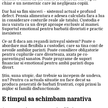
chiar e un nemernic care isi neglijeaza copiii.
Dar hai sa fim sinceri – sistemul actual e profund
defect. Pensia alimentara e adesea calculata fara a lua
in considerare costurile reale ale tatalui. Custodia e
inca vazuta ca un drept aproape exclusiv al mamei.
Suportul emotional pentru barbatii divortati e practic
inexistent.
Ce-ar fi daca am regandi intregul sistem? Poate o
abordare mai flexibila a custodiei, care sa tina cont de
nevoile ambilor parinti. Poate consiliere obligatorie
pentru cuplurile care divorteaza, axata pe co-
parentingul sanatos. Poate programe de suport
financiar si emotional pentru ambii parinti dupa
divort.
Știu, suna utopic, dar trebuie sa incepem de undeva,
nu? Pentru ca actuala situatie nu face decat sa
produca generatii de barbati frustrati, copii prinsi la
mijloc si familii disfunctionale.
E timpul sa schimbam narativa