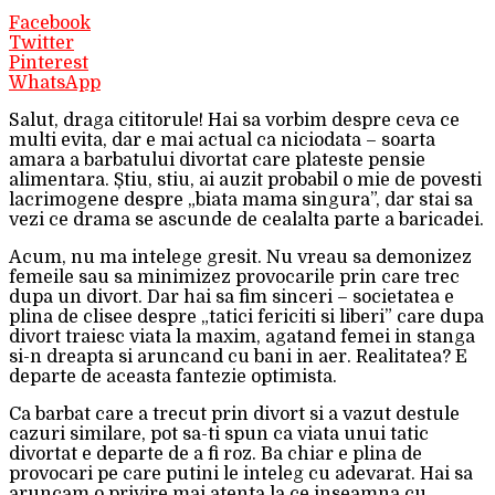
Facebook
Twitter
Pinterest
WhatsApp
Salut, draga cititorule! Hai sa vorbim despre ceva ce
multi evita, dar e mai actual ca niciodata – soarta
amara a barbatului divortat care plateste pensie
alimentara. Știu, stiu, ai auzit probabil o mie de povesti
lacrimogene despre „biata mama singura”, dar stai sa
vezi ce drama se ascunde de cealalta parte a baricadei.
Acum, nu ma intelege gresit. Nu vreau sa demonizez
femeile sau sa minimizez provocarile prin care trec
dupa un divort. Dar hai sa fim sinceri – societatea e
plina de clisee despre „tatici fericiti si liberi” care dupa
divort traiesc viata la maxim, agatand femei in stanga
si-n dreapta si aruncand cu bani in aer. Realitatea? E
departe de aceasta fantezie optimista.
Ca barbat care a trecut prin divort si a vazut destule
cazuri similare, pot sa-ti spun ca viata unui tatic
divortat e departe de a fi roz. Ba chiar e plina de
provocari pe care putini le inteleg cu adevarat. Hai sa
aruncam o privire mai atenta la ce inseamna cu