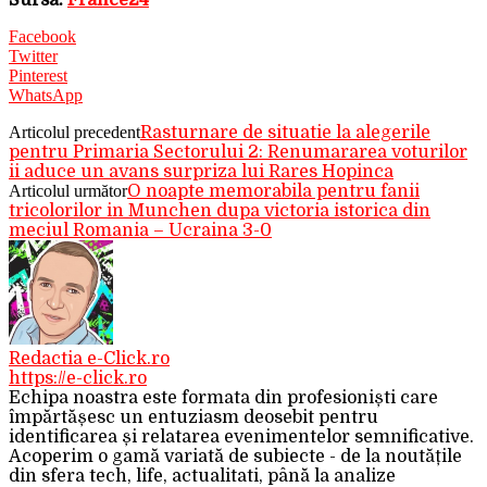
Sursa:
France24
Facebook
Twitter
Pinterest
WhatsApp
Articolul precedent
Rasturnare de situatie la alegerile
pentru Primaria Sectorului 2: Renumararea voturilor
ii aduce un avans surpriza lui Rares Hopinca
Articolul următor
O noapte memorabila pentru fanii
tricolorilor in Munchen dupa victoria istorica din
meciul Romania – Ucraina 3-0
Redactia e-Click.ro
https://e-click.ro
Echipa noastra este formata din profesioniști care
împărtășesc un entuziasm deosebit pentru
identificarea și relatarea evenimentelor semnificative.
Acoperim o gamă variată de subiecte - de la noutățile
din sfera tech, life, actualitati, până la analize