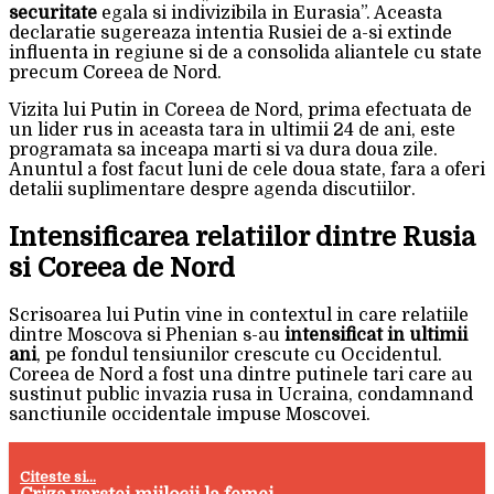
securitate
egala si indivizibila in Eurasia”. Aceasta
declaratie sugereaza intentia Rusiei de a-si extinde
influenta in regiune si de a consolida aliantele cu state
precum Coreea de Nord.
Vizita lui Putin in Coreea de Nord, prima efectuata de
un lider rus in aceasta tara in ultimii 24 de ani, este
programata sa inceapa marti si va dura doua zile.
Anuntul a fost facut luni de cele doua state, fara a oferi
detalii suplimentare despre agenda discutiilor.
Intensificarea relatiilor dintre Rusia
si Coreea de Nord
Scrisoarea lui Putin vine in contextul in care relatiile
dintre Moscova si Phenian s-au
intensificat in ultimii
ani
, pe fondul tensiunilor crescute cu Occidentul.
Coreea de Nord a fost una dintre putinele tari care au
sustinut public invazia rusa in Ucraina, condamnand
sanctiunile occidentale impuse Moscovei.
Citeste si...