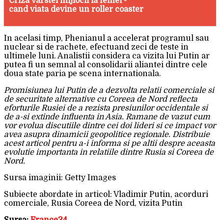
Criza varstei mijlocii la femei -
cand viata devine un roller coaster
In acelasi timp, Phenianul a accelerat programul sau
nuclear si de rachete, efectuand zeci de teste in
ultimele luni. Analistii considera ca vizita lui Putin ar
putea fi un semnal al consolidarii aliantei dintre cele
doua state paria pe scena internationala.
Promisiunea lui Putin de a dezvolta relatii comerciale si
de securitate alternative cu Coreea de Nord reflecta
eforturile Rusiei de a rezista presiunilor occidentale si
de a-si extinde influenta in Asia. Ramane de vazut cum
vor evolua discutiile dintre cei doi lideri si ce impact vor
avea asupra dinamicii geopolitice regionale. Distribuie
acest articol pentru a-i informa si pe altii despre aceasta
evolutie importanta in relatiile dintre Rusia si Coreea de
Nord.
Sursa imaginii: Getty Images
Subiecte abordate in articol: Vladimir Putin, acorduri
comerciale, Rusia Coreea de Nord, vizita Putin