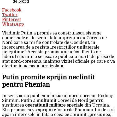
de Nord
Facebook
Twitter
Pinterest
WhatsApp
Vladimir Putin a promis sa construiasca sisteme
comerciale si de securitate impreuna cu Coreea de
Nord care sa nu fie controlate de Occident, in
incercarea de a rezista „restrictiilor unilaterale
nelegitime”. Aceasta promisiune a fost facuta de
liderul rus intr-o scrisoare publicata marti de presa de
stat nord-coreeana, inaintea vizitei oficiale pe care o va
efectua in aceasta tara izolata.
Putin promite sprijin neclintit
pentru Phenian
In scrisoarea publicata in ziarul nord-coreean Rodong
Sinmun, Putin a multumit Coreei de Nord pentru
sustinerea
operatiunii militare speciale
din Ucraina.
El a promis ca va sprijini eforturile Phenianului de a-si
apara interesele in fata a ceea ce a numit „presiunea,