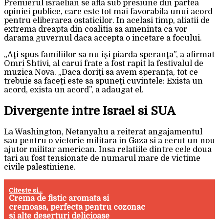
Premierul israelian se afla sub presiune din partea
opiniei publice, care este tot mai favorabila unui acord
pentru eliberarea ostaticilor. In acelasi timp, aliatii de
extrema dreapta din coalitia sa ameninta ca vor
darama guvernul daca accepta o incetare a focului.
„Aţi spus familiilor sa nu işi piarda speranţa”, a afirmat
Omri Shtivi, al carui frate a fost rapit la festivalul de
muzica Nova. „Daca doriţi sa avem speranţa, tot ce
trebuie sa faceţi este sa spuneţi cuvintele: Exista un
acord, exista un acord”, a adaugat el.
Divergente intre Israel si SUA
La Washington, Netanyahu a reiterat angajamentul
sau pentru o victorie militara in Gaza si a cerut un nou
ajutor militar american. Insa relatiile dintre cele doua
tari au fost tensionate de numarul mare de victime
civile palestiniene.
Citeste si...
Crema de fistic aromata si
cremoasa, perfecta pentru cozonac
si alte deserturi delicioase