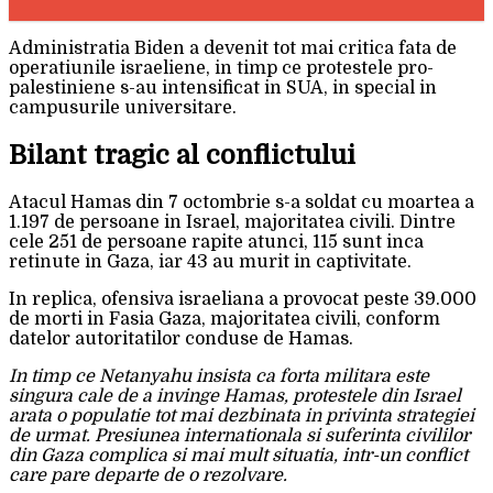
Administratia Biden a devenit tot mai critica fata de
operatiunile israeliene, in timp ce protestele pro-
palestiniene s-au intensificat in SUA, in special in
campusurile universitare.
Bilant tragic al conflictului
Atacul Hamas din 7 octombrie s-a soldat cu moartea a
1.197 de persoane in Israel, majoritatea civili. Dintre
cele 251 de persoane rapite atunci, 115 sunt inca
retinute in Gaza, iar 43 au murit in captivitate.
In replica, ofensiva israeliana a provocat peste 39.000
de morti in Fasia Gaza, majoritatea civili, conform
datelor autoritatilor conduse de Hamas.
In timp ce Netanyahu insista ca forta militara este
singura cale de a invinge Hamas, protestele din Israel
arata o populatie tot mai dezbinata in privinta strategiei
de urmat. Presiunea internationala si suferinta civililor
din Gaza complica si mai mult situatia, intr-un conflict
care pare departe de o rezolvare.