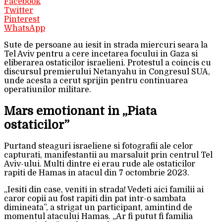
Facebook
Twitter
Pinterest
WhatsApp
Sute de persoane au iesit in strada miercuri seara la
Tel Aviv pentru a cere incetarea focului in Gaza si
eliberarea ostaticilor israelieni. Protestul a coincis cu
discursul premierului Netanyahu in Congresul SUA,
unde acesta a cerut sprijin pentru continuarea
operatiunilor militare.
Mars emotionant in „Piata
ostaticilor”
Purtand steaguri israeliene si fotografii ale celor
capturati, manifestantii au marsaluit prin centrul Tel
Aviv-ului. Multi dintre ei erau rude ale ostaticilor
rapiti de Hamas in atacul din 7 octombrie 2023.
„Iesiti din case, veniti in strada! Vedeti aici familii ai
caror copii au fost rapiti din pat intr-o sambata
dimineata”, a strigat un participant, amintind de
momentul atacului Hamas. „Ar fi putut fi familia