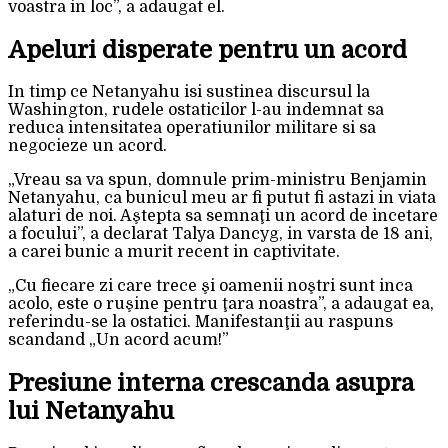
voastra in loc”, a adaugat el.
Apeluri disperate pentru un acord
In timp ce Netanyahu isi sustinea discursul la
Washington, rudele ostaticilor l-au indemnat sa
reduca intensitatea operatiunilor militare si sa
negocieze un acord.
„Vreau sa va spun, domnule prim-ministru Benjamin
Netanyahu, ca bunicul meu ar fi putut fi astazi in viata
alaturi de noi. Aştepta sa semnaţi un acord de incetare
a focului”, a declarat Talya Dancyg, in varsta de 18 ani,
a carei bunic a murit recent in captivitate.
„Cu fiecare zi care trece şi oamenii noştri sunt inca
acolo, este o ruşine pentru ţara noastra”, a adaugat ea,
referindu-se la ostatici. Manifestanţii au raspuns
scandand „Un acord acum!”
Presiune interna crescanda asupra
lui Netanyahu