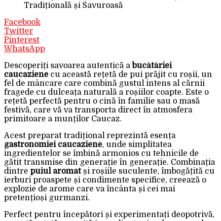
Tradițională și Savuroasă
Facebook
Twitter
Pinterest
WhatsApp
Descoperiți savoarea autentică a
bucătăriei
caucaziene
cu această rețetă de pui prăjit cu roșii, un
fel de mâncare care combină gustul intens al cărnii
fragede cu dulceața naturală a roșiilor coapte. Este o
rețetă perfectă pentru o cină în familie sau o masă
festivă, care vă va transporta direct în atmosfera
primitoare a munților Caucaz.
Acest preparat tradițional reprezintă esența
gastronomiei caucaziene
, unde simplitatea
ingredientelor se îmbină armonios cu tehnicile de
gătit transmise din generație în generație. Combinația
dintre
puiul aromat
și roșiile suculente, îmbogățită cu
ierburi proaspete și condimente specifice, creează o
explozie de arome care va încânta și cei mai
pretențioși gurmanzi.
Perfect pentru începători și experimentați deopotrivă,