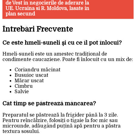
de Vest in negocierile de aderare la
UE. Ucraina si R. Moldova, lasate in
plan secund
Întrebări Frecvente
Ce este hmeli-suneli și cu ce îl pot înlocui?
Hmeli-suneli este un amestec tradițional de
condimente caucaziene. Poate fi înlocuit cu un mix de:
Coriandru măcinat
Busuioc uscat
Mărar uscat
Cimbru
Salvie
Cât timp se păstrează mâncarea?
Preparatul se păstrează la frigider până la 3 zile.
Pentru reîncălzire, folosiți o tigaie la foc mic sau
microunde, adăugând puțină apă pentru a păstra
textura sosului.