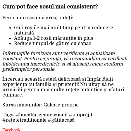
Cum pot face sosul mai consistent?
Pentru un sos mai gros, puteți:
Găti roșiile mai mult timp pentru reducere
naturală
Adăuga 1-2 roșii mărunțite în plus
Reduce timpul de gătire cu capac
Informațiile furnizate sunt verificate și actualizate
constant. Pentru siguranță, vă recomandăm să verificați
întotdeauna ingredientele și să ajustați rețeta conform
preferințelor personale.
Încercați această rețetă delicioasă și împărtășiți
experiența cu familia și prietenii! Nu uitați să ne
urmăriți pentru mai multe rețete autentice și sfaturi
culinare.
Sursa imaginilor: Galerie proprie
Tags: #bucătăriecaucaziană #puiprăjit
#rețetetraditionale #gătitacasă
Facebook