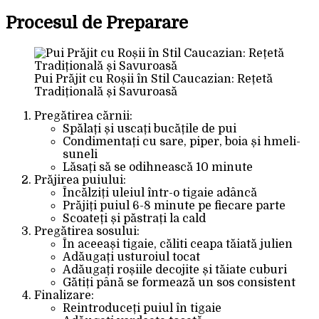
Procesul de Preparare
Pui Prăjit cu Roșii în Stil Caucazian: Rețetă
Tradițională și Savuroasă
Pregătirea cărnii:
Spălați și uscați bucățile de pui
Condimentați cu sare, piper, boia și hmeli-
suneli
Lăsați să se odihnească 10 minute
Prăjirea puiului:
Încălziți uleiul într-o tigaie adâncă
Prăjiți puiul 6-8 minute pe fiecare parte
Scoateți și păstrați la cald
Pregătirea sosului:
În aceeași tigaie, căliti ceapa tăiată julien
Adăugați usturoiul tocat
Adăugați roșiile decojite și tăiate cuburi
Gătiți până se formează un sos consistent
Finalizare:
Reintroduceți puiul în tigaie