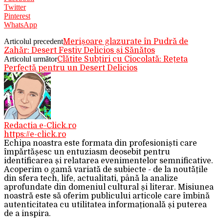
Twitter
Pinterest
WhatsApp
Articolul precedent
Merișoare glazurate în Pudră de
Zahăr: Desert Festiv Delicios și Sănătos
Articolul următor
Clătite Subțiri cu Ciocolată: Rețeta
Perfectă pentru un Desert Delicios
Redactia e-Click.ro
https://e-click.ro
Echipa noastra este formata din profesioniști care
împărtășesc un entuziasm deosebit pentru
identificarea și relatarea evenimentelor semnificative.
Acoperim o gamă variată de subiecte - de la noutățile
din sfera tech, life, actualitati, până la analize
aprofundate din domeniul cultural și literar. Misiunea
noastră este să oferim publicului articole care îmbină
autenticitatea cu utilitatea informațională și puterea
de a inspira.