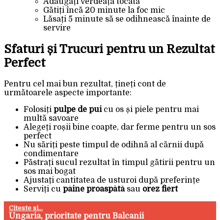
Adăugați verdeața tocată
Gătiți încă 20 minute la foc mic
Lăsați 5 minute să se odihnească înainte de
servire
Sfaturi și Trucuri pentru un Rezultat
Perfect
Pentru cel mai bun rezultat, țineți cont de
următoarele aspecte importante:
Folosiți
pulpe de pui
cu os și piele pentru mai
multă savoare
Alegeți roșii bine coapte, dar ferme pentru un sos
perfect
Nu săriți peste timpul de odihnă al cărnii după
condimentare
Păstrați sucul rezultat în timpul gătirii pentru un
sos mai bogat
Ajustați cantitatea de usturoi după preferințe
Serviți cu
pâine proaspătă
sau
orez fiert
Citeste si...
Ungaria, prioritate pentru Balcanii