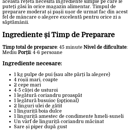
această rețetă necesită ingrediente simple pe care le
puteți găsi în orice magazin alimentar. Timpul de
preparare moderat și pașii ușor de urmat fac din acest
fel de mâncare o alegere excelentă pentru orice zi a
săptămânii.
Ingrediente și Timp de Preparare
Timp total de preparare
: 45 minute
Nivel de dificultate
:
Mediu
Porții
: 4-6 persoane
Ingrediente necesare:
1 kg pulpe de pui (sau alte părți la alegere)
4 roșii mari, coapte
2 cepe mari
4-5 căței de usturoi
1 legătură coriandru proaspăt
1 legătură busuioc (opțional)
2 linguri ulei de gătit
1 linguriță boia dulce
1 linguriță amestec de condimente hmeli-suneli
Un vârf de linguriță coriandru măcinat
Sare și piper după gust