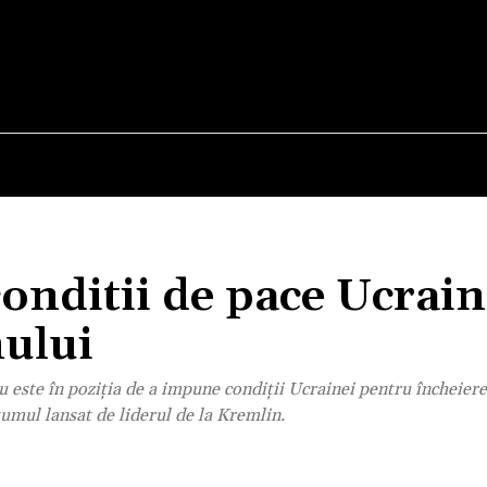
E
STIRI
TEHNOLOGIE-STIINTA
CURIOZITATI
onditii de pace Ucrain
nului
 este în poziția de a impune condiții Ucrainei pentru încheiere
tumul lansat de liderul de la Kremlin.