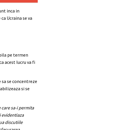
nt inca in
 ca Ucraina se va
abila pe termen
a acest lucru va fi
e sa se concentreze
abilizeaza si se
e care sa-i permita
i evidentiaza
ua discutiile
esfasurarea