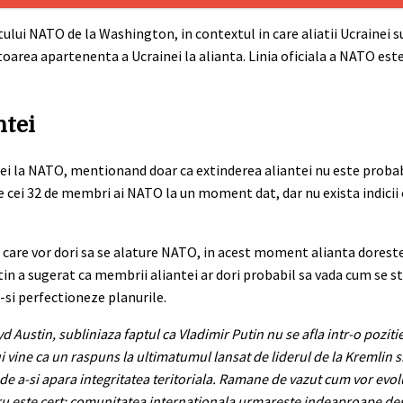
lui NATO de la Washington, in contextul in care aliatii Ucrainei su
itoarea apartenenta a Ucrainei la alianta. Linia oficiala a NATO este
ntei
inei la NATO, mentionand doar ca extinderea aliantei nu este prob
de cei 32 de membri ai NATO la un moment dat, dar nu exista indicii c
i care vor dori sa se alature NATO, in acest moment alianta dorest
tin a sugerat ca membrii aliantei ar dori probabil sa vada cum se st
-si perfectioneze planurile.
d Austin, subliniaza faptul ca Vladimir Putin nu se afla intr-o poziti
i vine ca un raspuns la ultimatumul lansat de liderul de la Kremlin s
 de a-si apara integritatea teritoriala. Ramane de vazut cum vor evol
ucru este cert: comunitatea internationala urmareste indeaproape d