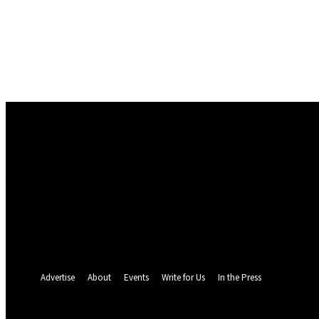
Conectare
Bine ați venit! Autentificați-vă in contul dvs
numele dvs de utilizator
parola dvs
Ați uitat parola? obține ajutor
Politica de Confidentialitate
Recuperare parola
Recuperați-vă parola
adresa dvs de email
O parola va fi trimisă pe adresa dvs de email.
Advertise
About
Events
Write for Us
In the Press