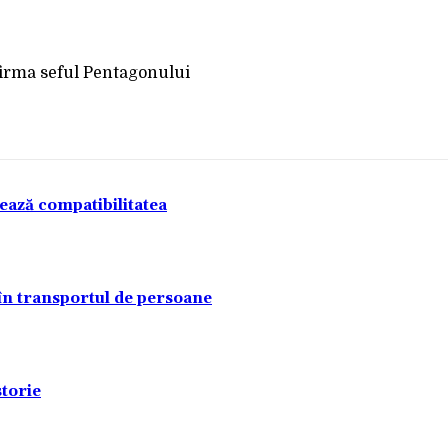
Acțiune
tează compatibilitatea
 în transportul de persoane
torie