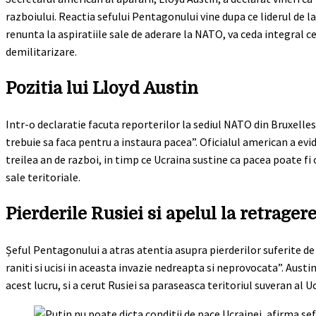
razboiului. Reactia sefului Pentagonului vine dupa ce liderul de l
renunta la aspiratiile sale de aderare la NATO, va ceda integral ce
demilitarizare.
Pozitia lui Lloyd Austin
Intr-o declaratie facuta reporterilor la sediul NATO din Bruxelles,
trebuie sa faca pentru a instaura pacea”. Oficialul american a evi
treilea an de razboi, in timp ce Ucraina sustine ca pacea poate fi
sale teritoriale.
Pierderile Rusiei si apelul la retrager
Șeful Pentagonului a atras atentia asupra pierderilor suferite de
raniti si ucisi in aceasta invazie nedreapta si neprovocata”. Austi
acest lucru, si a cerut Rusiei sa paraseasca teritoriul suveran al Uc