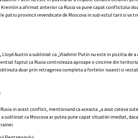
a Kremlin a afirmat anterior ca Rusia va pune capat conflictului doa
le patru provincii revendicate de Moscova in sud-estul tarii si va tr
 Lloyd Austin a subliniat ca „Vladimir Putin nu este in pozitia de a 
dentiat faptul ca Rusia controleaza aproape o cincime din teritoriu
 obtinuta doar prin retragerea completa a fortelor rusesti si restabi
e
 Rusia in acest conflict, mentionand ca aceasta „a avut cateva sute
n a subliniat ca Moscova ar putea pune capat situatiei imediat, daca
rainei.