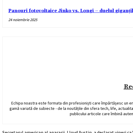
Panouri fotovoltaice Jinko vs. Longi – duelul giganți
24 noiembrie 2025
Re
Echipa noastra este formata din profesioniști care împărtășesc un e
gamă variată de subiecte - de la noutățile din sfera tech, life, actualit
publicului articole care îmbină auten
Secretarul american al apararii, Lloyd Austin, a declarat vineri c