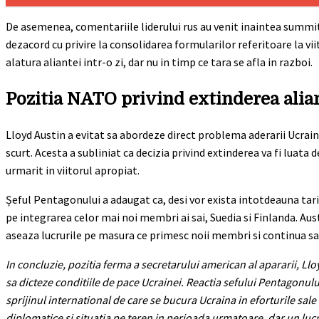
De asemenea, comentariile liderului rus au venit inaintea summitu
dezacord cu privire la consolidarea formularilor referitoare la vi
alatura aliantei intr-o zi, dar nu in timp ce tara se afla in razboi.
Pozitia NATO privind extinderea alia
Lloyd Austin a evitat sa abordeze direct problema aderarii Ucra
scurt. Acesta a subliniat ca decizia privind extinderea va fi luata 
urmarit in viitorul apropiat.
Șeful Pentagonului a adaugat ca, desi vor exista intotdeauna tar
pe integrarea celor mai noi membri ai sai, Suedia si Finlanda. Aus
aseaza lucrurile pe masura ce primesc noii membri si continua sa
In concluzie, pozitia ferma a secretarului american al apararii, Lloy
sa dicteze conditiile de pace Ucrainei. Reactia sefului Pentagonulu
sprijinul international de care se bucura Ucraina in eforturile sale
diplomatice si situatia pe teren in perioada urmatoare, dar un l