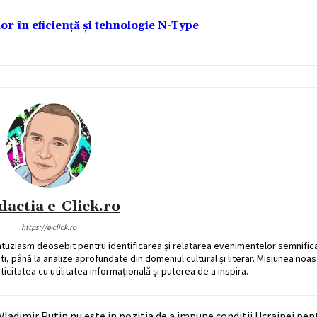
lor în eficiență și tehnologie N-Type
dactia e-Click.ro
https://e-click.ro
ntuziasm deosebit pentru identificarea și relatarea evenimentelor semnific
ati, până la analize aprofundate din domeniul cultural și literar. Misiunea noa
ticitatea cu utilitatea informațională și puterea de a inspira.
a Vladimir Putin nu este in pozitia de a impune conditii Ucrainei pen