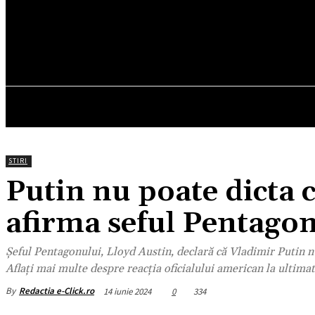
27.4
C
München
vineri, august 7, 2026
HOM
STIRI
Putin nu poate dicta c
afirma seful Pentago
Șeful Pentagonului, Lloyd Austin, declară că Vladimir Putin nu
Aflați mai multe despre reacția oficialului american la ultima
By
Redactia e-Click.ro
14 iunie 2024
0
334