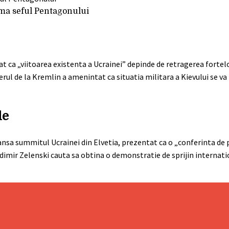
irma seful Pentagonului
rat ca „viitoarea existenta a Ucrainei” depinde de retragerea fortel
erul de la Kremlin a amenintat ca situatia militara a Kievului se va
le
ansa summitul Ucrainei din Elvetia, prezentat ca o „conferinta de p
odimir Zelenski cauta sa obtina o demonstratie de sprijin internat
?