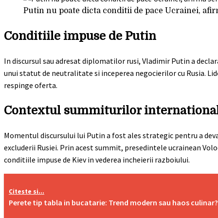
Putin nu poate dicta conditii de pace Ucrainei, af
Conditiile impuse de Putin
In discursul sau adresat diplomatilor rusi, Vladimir Putin a decla
unui statut de neutralitate si inceperea negocierilor cu Rusia. Lid
respinge oferta.
Contextul summiturilor internationa
Momentul discursului lui Putin a fost ales strategic pentru a dev
excluderii Rusiei. Prin acest summit, presedintele ucrainean Vol
conditiile impuse de Kiev in vederea incheierii razboiului.
Citeste si...
Perete tip tabla in bucatarie: Trend modern sau haos culinar