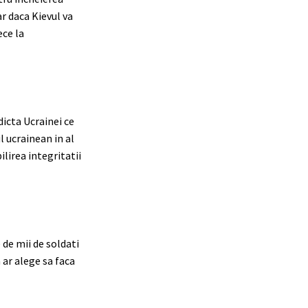
r daca Kievul va
ece la
dicta Ucrainei ce
l ucrainean in al
lirea integritatii
 de mii de soldati
 ar alege sa faca