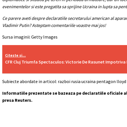
evenimentelor si este pregatita sa sprijine Ucraina in lupta sa pent
Ce parere aveti despre declaratiile secretarului american al aparari
Vladimir Putin? Asteptam comentariile voastre mai jos!
Sursa imaginii: Getty Images
Citeste si...
CFR Cluj Triumfa Spectaculos: Victorie De Rasunet Impotriva
Subiecte abordate in articol: razboi rusia ucraina pentagon lloyd
Informatiile prezentate se bazeaza pe declaratiile oficiale al
presa Reuters.
Acțiune