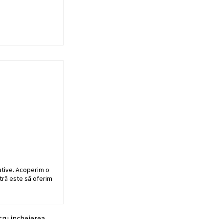
ative. Acoperim o
stră este să oferim
tru incheierea