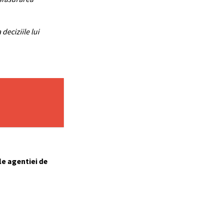
deciziile lui
le agentiei de