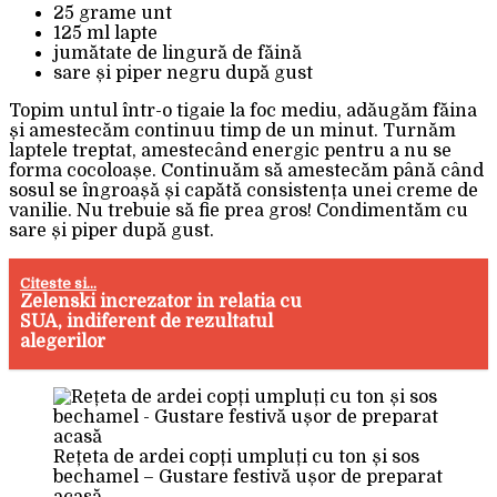
25 grame unt
125 ml lapte
jumătate de lingură de făină
sare și piper negru după gust
Topim untul într-o tigaie la foc mediu, adăugăm făina
și amestecăm continuu timp de un minut. Turnăm
laptele treptat, amestecând energic pentru a nu se
forma cocoloașe. Continuăm să amestecăm până când
sosul se îngroașă și capătă consistența unei creme de
vanilie. Nu trebuie să fie prea gros! Condimentăm cu
sare și piper după gust.
Citeste si...
Zelenski increzator in relatia cu
SUA, indiferent de rezultatul
alegerilor
Rețeta de ardei copți umpluți cu ton și sos
bechamel – Gustare festivă ușor de preparat