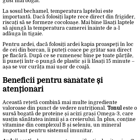
gust mai bogat.
La sosul bechamel, temperatura laptelui este
importantă. Dacă folosiți lapte rece direct din frigider,
riscați să se formeze cocoloașe. Mai bine lăsați laptele
să ajungă la temperatura camerei înainte de a-l
adăuga în tigaie.
Pentru ardei, dacă folosiți ardei kapia proaspeți în loc
de cei din borcan, îi puteți coace pe grătar sau direct
pe flacără. După ce se rumenesc bine pe toate părțile,
îi puneți într-o pungă de plastic și îi lăsați 15 minute –
așa se vor curăța mai ușor de coajă.
Beneficii pentru sănătate și
atenționări
Această rețetă combină mai multe ingrediente
valoroase din punct de vedere nutrițional.
Tonul
este o
sursă bogată de proteine și acizi grași Omega-3, care
susțin sănătatea inimii și a creierului. În plus, conține
vitamine din complexul B și seleniu, un mineral
important pentru sistemul imunitar.