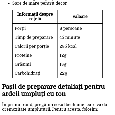
Sare de mare pentru decor
Informații despre
Valoare
rețetă
Porții
6 persoane
Timp de preparare
45 minute
Calorii per porție
285 kcal
Proteine
12g
Grăsimi
18g
Carbohidrați
22g
Pașii de preparare detaliați pentru
ardeii umpluți cu ton
În primul rând, pregătim sosul bechamel care va da
cremozitate umpluturii. Pentru acesta, folosim: