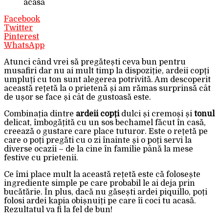
acasă
Facebook
Twitter
Pinterest
WhatsApp
Atunci când vrei să pregătești ceva bun pentru
musafiri dar nu ai mult timp la dispoziție, ardeii copți
umpluți cu ton sunt alegerea potrivită. Am descoperit
această rețetă la o prietenă și am rămas surprinsă cât
de ușor se face și cât de gustoasă este.
Combinația dintre
ardeii copți
dulci și cremoși și
tonul
delicat, îmbogățită cu un sos bechamel făcut în casă,
creează o gustare care place tuturor. Este o rețetă pe
care o poți pregăti cu o zi înainte și o poți servi la
diverse ocazii – de la cine în familie până la mese
festive cu prietenii.
Ce îmi place mult la această rețetă este că folosește
ingrediente simple pe care probabil le ai deja prin
bucătărie. În plus, dacă nu găsești ardei piquillo, poți
folosi ardei kapia obișnuiți pe care îi coci tu acasă.
Rezultatul va fi la fel de bun!