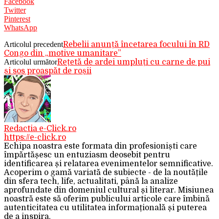
Facebook
Twitter
Pinterest
WhatsApp
Articolul precedent
Rebelii anunță încetarea focului în RD
Congo din „motive umanitare”
Articolul următor
Rețetă de ardei umpluți cu carne de pui
și sos proaspăt de roșii
Redactia e-Click.ro
https://e-click.ro
Echipa noastra este formata din profesioniști care
împărtășesc un entuziasm deosebit pentru
identificarea și relatarea evenimentelor semnificative.
Acoperim o gamă variată de subiecte - de la noutățile
din sfera tech, life, actualitati, până la analize
aprofundate din domeniul cultural și literar. Misiunea
noastră este să oferim publicului articole care îmbină
autenticitatea cu utilitatea informațională și puterea
de a inspira.