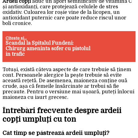
Ardeii copți
aduc un aport semnificativ de vitamina C
și antioxidanți, care protejează celulele de stres
oxidativ. Culoarea lor roșie vine de la licopen, un
antioxidant puternic care poate reduce riscul unor
boli cronice.
Citeste si...
Scandal la Spitalul Fundeni:
Chirurg ameninta sofer cu pistolul
in trafic
Totuși, există câteva aspecte de care trebuie să ținem
cont. Persoanele alergice la pește trebuie să evite
această rețetă. De asemenea, maioneza conține ouă
crude, așa că femeile însărcinate ar trebui să fie
precaute. Pentru o versiune mai ușoară, puteți înlocui
maioneza cu iaurt grecesc.
Întrebări frecvente despre ardeii
copți umpluți cu ton
Cât timp se păstrează ardeii umpluți?