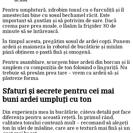
acasă
Pentru umplutură, zdrobim tonul cu o furculiță și îl
amestecăm bine cu sosul bechamel răcit. Este
important să gustăm și să potrivim de sare. Dacă
crema pare prea moale, o lăsăm la frigider 30 de
minute să se întărească.
În timpul acesta, pregătim sosul de ardei copți. Punem
ardeii și maioneza în robotul de bucătărie și mixăm
până obținem o pastă fină și omogenă.
Pentru asamblare, scurgem bine ardeii din borcan și îi
umplem cu compoziția de ton folosind o linguriță. Nu
trebuie să presăm prea tare – vrem ca ardeii să-și
păstreze forma.
Sfaturi și secrete pentru cei mai
buni ardei umpluți cu ton
Din experiența mea în bucătărie, câteva detalii pot face
diferența pentru această rețetă. În primul rând,
calitatea tonului contează mult – recomand să alegeți
ton în ulei de măsline, care are o textură mai fină și un