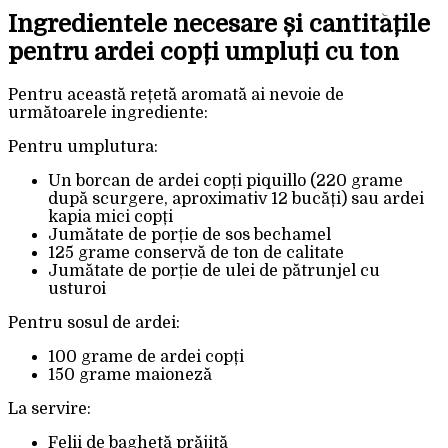
Ingredientele necesare și cantitățile
pentru ardei copți umpluți cu ton
Pentru această rețetă aromată ai nevoie de
următoarele ingrediente:
Pentru umplutura:
Un borcan de ardei copți piquillo (220 grame
după scurgere, aproximativ 12 bucăți) sau ardei
kapia mici copți
Jumătate de porție de sos bechamel
125 grame conservă de ton de calitate
Jumătate de porție de ulei de pătrunjel cu
usturoi
Pentru sosul de ardei:
100 grame de ardei copți
150 grame maioneză
La servire:
Felii de baghetă prăjită