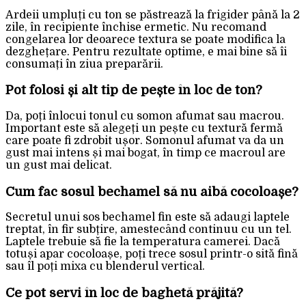
Ardeii umpluți cu ton se păstrează la frigider până la 2
zile, în recipiente închise ermetic. Nu recomand
congelarea lor deoarece textura se poate modifica la
dezghețare. Pentru rezultate optime, e mai bine să îi
consumați în ziua preparării.
Pot folosi și alt tip de pește în loc de ton?
Da, poți înlocui tonul cu somon afumat sau macrou.
Important este să alegeți un pește cu textură fermă
care poate fi zdrobit ușor. Somonul afumat va da un
gust mai intens și mai bogat, în timp ce macroul are
un gust mai delicat.
Cum fac sosul bechamel să nu aibă cocoloașe?
Secretul unui sos bechamel fin este să adaugi laptele
treptat, în fir subțire, amestecând continuu cu un tel.
Laptele trebuie să fie la temperatura camerei. Dacă
totuși apar cocoloașe, poți trece sosul printr-o sită fină
sau îl poți mixa cu blenderul vertical.
Ce pot servi în loc de baghetă prăjită?