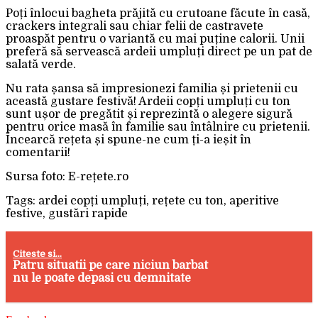
Poți înlocui bagheta prăjită cu crutoane făcute în casă,
crackers integrali sau chiar felii de castravete
proaspăt pentru o variantă cu mai puține calorii. Unii
preferă să servească ardeii umpluți direct pe un pat de
salată verde.
Nu rata șansa să impresionezi familia și prietenii cu
această gustare festivă! Ardeii copți umpluți cu ton
sunt ușor de pregătit și reprezintă o alegere sigură
pentru orice masă în familie sau întâlnire cu prietenii.
Încearcă rețeta și spune-ne cum ți-a ieșit în
comentarii!
Sursa foto: E-rețete.ro
Tags: ardei copți umpluți, rețete cu ton, aperitive
festive, gustări rapide
Citeste si...
Patru situatii pe care niciun barbat
nu le poate depasi cu demnitate