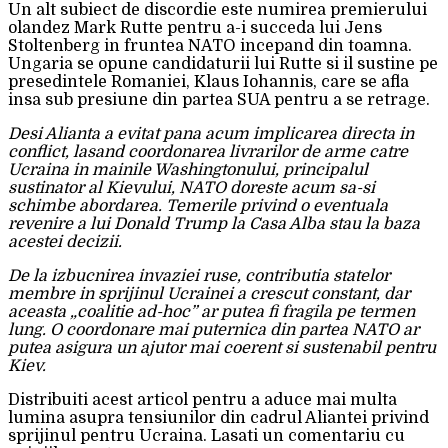
Un alt subiect de discordie este numirea premierului
olandez Mark Rutte pentru a-i succeda lui Jens
Stoltenberg in fruntea NATO incepand din toamna.
Ungaria se opune candidaturii lui Rutte si il sustine pe
presedintele Romaniei, Klaus Iohannis, care se afla
insa sub presiune din partea SUA pentru a se retrage.
Desi Alianta a evitat pana acum implicarea directa in
conflict, lasand coordonarea livrarilor de arme catre
Ucraina in mainile Washingtonului, principalul
sustinator al Kievului, NATO doreste acum sa-si
schimbe abordarea. Temerile privind o eventuala
revenire a lui Donald Trump la Casa Alba stau la baza
acestei decizii.
De la izbucnirea invaziei ruse, contributia statelor
membre in sprijinul Ucrainei a crescut constant, dar
aceasta „coalitie ad-hoc” ar putea fi fragila pe termen
lung. O coordonare mai puternica din partea NATO ar
putea asigura un ajutor mai coerent si sustenabil pentru
Kiev.
Distribuiti acest articol pentru a aduce mai multa
lumina asupra tensiunilor din cadrul Aliantei privind
sprijinul pentru Ucraina. Lasati un comentariu cu