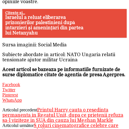
opiniile voastre.
Citeste si...
Israelul a reluat eliberarea
prizonierilor palestinieni după
întârzieri și amenințări din partea
lui Netanyahu
Sursa imaginii: Social Media
Subiecte abordate in articol: NATO Ungaria relatii
tensionate ajutor militar Ucraina
Acest articol se bazeaza pe informatiile furnizate de
surse diplomatice citate de agentia de presa Agerpres.
Facebook
Twitter
Pinterest
WhatsApp
Articolul precedent
Printul Harry cauta o resedinta
permanenta in Regatul Unit, dupa ce prietenii refuza
sa-l viziteze in SUA din cauza lui Meghan Markle
Articolul următor
8 roluri cinematografice celebre care