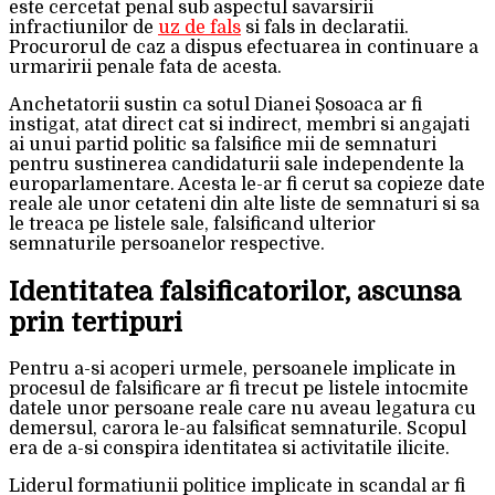
este cercetat penal sub aspectul savarsirii
infractiunilor de
uz de fals
si fals in declaratii.
Procurorul de caz a dispus efectuarea in continuare a
urmaririi penale fata de acesta.
Anchetatorii sustin ca sotul Dianei Șosoaca ar fi
instigat, atat direct cat si indirect, membri si angajati
ai unui partid politic sa falsifice mii de semnaturi
pentru sustinerea candidaturii sale independente la
europarlamentare. Acesta le-ar fi cerut sa copieze date
reale ale unor cetateni din alte liste de semnaturi si sa
le treaca pe listele sale, falsificand ulterior
semnaturile persoanelor respective.
Identitatea falsificatorilor, ascunsa
prin tertipuri
Pentru a-si acoperi urmele, persoanele implicate in
procesul de falsificare ar fi trecut pe listele intocmite
datele unor persoane reale care nu aveau legatura cu
demersul, carora le-au falsificat semnaturile. Scopul
era de a-si conspira identitatea si activitatile ilicite.
Liderul formatiunii politice implicate in scandal ar fi