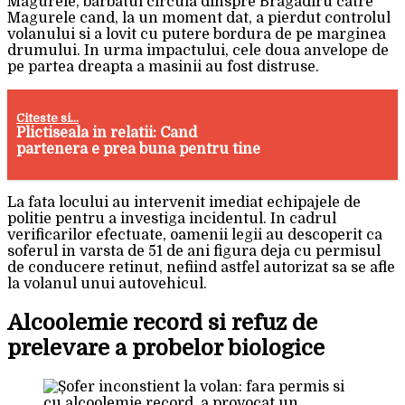
Magurele, barbatul circula dinspre Bragadiru catre
Magurele cand, la un moment dat, a pierdut controlul
volanului si a lovit cu putere bordura de pe marginea
drumului. In urma impactului, cele doua anvelope de
pe partea dreapta a masinii au fost distruse.
Citeste si...
Plictiseala in relatii: Cand
partenera e prea buna pentru tine
La fata locului au intervenit imediat echipajele de
politie pentru a investiga incidentul. In cadrul
verificarilor efectuate, oamenii legii au descoperit ca
soferul in varsta de 51 de ani figura deja cu permisul
de conducere retinut, nefiind astfel autorizat sa se afle
la volanul unui autovehicul.
Alcoolemie record si refuz de
prelevare a probelor biologice