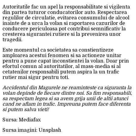
Autoritatile fac un apel la responsabilitate si vigilenta
din partea tuturor conducatorilor auto. Respectarea
regulilor de circulatie, evitarea consumului de alcool
inainte de a urca la volan si raportarea cazurilor de
conducere periculoasa pot contribui semnificativ la
cresterea sigurantei rutiere si la prevenirea unor
tragedii.
Este momentul ca societatea sa constientizeze
amploarea acestui fenomen si sa actioneze unitar
pentru a pune capat inconstientei la volan. Doar prin
efortul comun al autoritatilor, al mass-media si al
cetatenilor responsabili putem aspira la un trafic
rutier mai sigur pentru toti.
Accidentul din Magurele ne reaminteste ca siguranta la
volan depinde de fiecare dintre noi. Sa fim responsabili,
sa respectam legea si sa avem grija unii de altii atunci
cand ne aflam in trafic. Impreuna putem face diferenta
si putem salva vieti!
Sursa: Mediafax
Sursa imagini: Unsplash