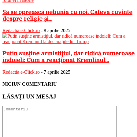
Să se oprească nebunia cu noi. Câteva cuvinte
despre religie și...
Redactia e-Click.ro
-
8 aprilie 2025
Putin susține armistițiul, dar ridică numeroase
îndoieli: Cum a reacționat Kremlinul...
Redactia e-Click.ro
-
7 aprilie 2025
NICIUN COMENTARIU
LĂSAȚI UN MESAJ