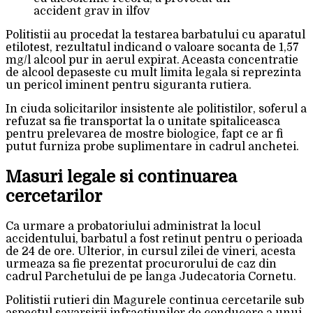
Politistii au procedat la testarea barbatului cu aparatul
etilotest, rezultatul indicand o valoare socanta de 1,57
mg/l alcool pur in aerul expirat. Aceasta concentratie
de alcool depaseste cu mult limita legala si reprezinta
un pericol iminent pentru siguranta rutiera.
In ciuda solicitarilor insistente ale politistilor, soferul a
refuzat sa fie transportat la o unitate spitaliceasca
pentru prelevarea de mostre biologice, fapt ce ar fi
putut furniza probe suplimentare in cadrul anchetei.
Masuri legale si continuarea
cercetarilor
Ca urmare a probatoriului administrat la locul
accidentului, barbatul a fost retinut pentru o perioada
de 24 de ore. Ulterior, in cursul zilei de vineri, acesta
urmeaza sa fie prezentat procurorului de caz din
cadrul Parchetului de pe langa Judecatoria Cornetu.
Politistii rutieri din Magurele continua cercetarile sub
aspectul savarsirii infractiunilor de conducere a unui