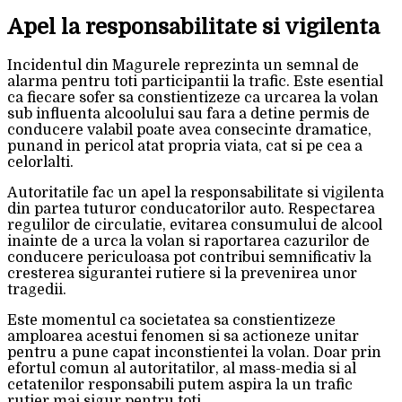
Apel la responsabilitate si vigilenta
Incidentul din Magurele reprezinta un semnal de
alarma pentru toti participantii la trafic. Este esential
ca fiecare sofer sa constientizeze ca urcarea la volan
sub influenta alcoolului sau fara a detine permis de
conducere valabil poate avea consecinte dramatice,
punand in pericol atat propria viata, cat si pe cea a
celorlalti.
Autoritatile fac un apel la responsabilitate si vigilenta
din partea tuturor conducatorilor auto. Respectarea
regulilor de circulatie, evitarea consumului de alcool
inainte de a urca la volan si raportarea cazurilor de
conducere periculoasa pot contribui semnificativ la
cresterea sigurantei rutiere si la prevenirea unor
tragedii.
Este momentul ca societatea sa constientizeze
amploarea acestui fenomen si sa actioneze unitar
pentru a pune capat inconstientei la volan. Doar prin
efortul comun al autoritatilor, al mass-media si al
cetatenilor responsabili putem aspira la un trafic
rutier mai sigur pentru toti.