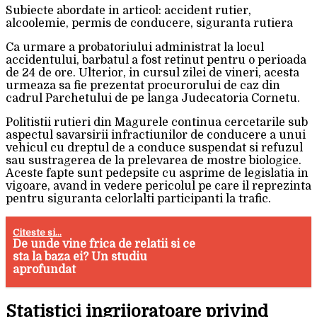
Subiecte abordate in articol: accident rutier,
alcoolemie, permis de conducere, siguranta rutiera
Ca urmare a probatoriului administrat la locul
accidentului, barbatul a fost retinut pentru o perioada
de 24 de ore. Ulterior, in cursul zilei de vineri, acesta
urmeaza sa fie prezentat procurorului de caz din
cadrul Parchetului de pe langa Judecatoria Cornetu.
Politistii rutieri din Magurele continua cercetarile sub
aspectul savarsirii infractiunilor de conducere a unui
vehicul cu dreptul de a conduce suspendat si refuzul
sau sustragerea de la prelevarea de mostre biologice.
Aceste fapte sunt pedepsite cu asprime de legislatia in
vigoare, avand in vedere pericolul pe care il reprezinta
pentru siguranta celorlalti participanti la trafic.
Citeste si...
De unde vine frica de relatii si ce
sta la baza ei? Un studiu
aprofundat
Statistici ingrijoratoare privind