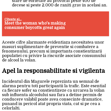
stare de ebrietate au provocat peste 400 de
decese si peste 2.000 de raniti grav in acelasi an.
Citeste si...
Meet the woman who's making
consumer boycotts great again
Aceste cifre alarmante evidentiaza necesitatea unor
masuri suplimentare de preventie si combatere a
fenomenului, precum si importanta constientizarii
populatiei cu privire la riscurile asociate consumului
de alcool la volan.
Apel la responsabilitate si vigilenta
Incidentul din Magurele reprezinta un semnal de
alarma pentru toti participantii la trafic. Este esential
ca fiecare sofer sa constientizeze ca urcarea la volan
sub influenta alcoolului sau fara a detine permis de
conducere valabil poate avea consecinte dramatice,
punand in pericol atat propria viata, cat si pe cea a
celorlalti.