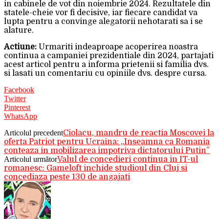
in cabinele de vot din noiembrie 2024. Rezultatele din
statele-cheie vor fi decisive, iar fiecare candidat va
lupta pentru a convinge alegatorii nehotarati sa i se
alature.
Actiune:
Urmariti indeaproape acoperirea noastra
continua a campaniei prezidentiale din 2024, partajati
acest articol pentru a informa prietenii si familia dvs.
si lasati un comentariu cu opiniile dvs. despre cursa.
Facebook
Twitter
Pinterest
WhatsApp
Articolul precedent
Ciolacu, mandru de reactia Moscovei la
oferta Patriot pentru Ucraina: „Inseamna ca Romania
conteaza in mobilizarea impotriva dictatorului Putin”
Articolul următor
Valul de concedieri continua in IT-ul
romanesc: Gameloft inchide studioul din Cluj si
concediaza peste 130 de angajati