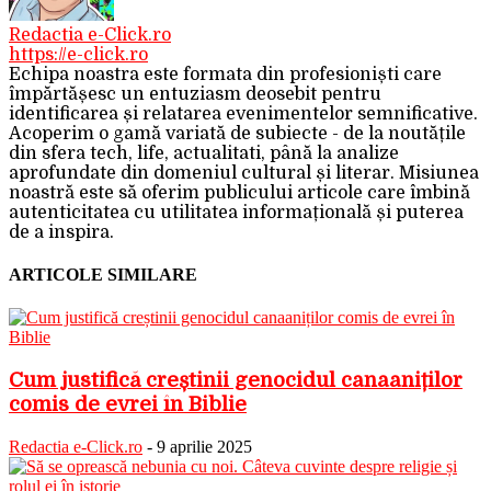
Redactia e-Click.ro
https://e-click.ro
Echipa noastra este formata din profesioniști care
împărtășesc un entuziasm deosebit pentru
identificarea și relatarea evenimentelor semnificative.
Acoperim o gamă variată de subiecte - de la noutățile
din sfera tech, life, actualitati, până la analize
aprofundate din domeniul cultural și literar. Misiunea
noastră este să oferim publicului articole care îmbină
autenticitatea cu utilitatea informațională și puterea
de a inspira.
ARTICOLE SIMILARE
Cum justifică creștinii genocidul canaaniților
comis de evrei în Biblie
Redactia e-Click.ro
-
9 aprilie 2025