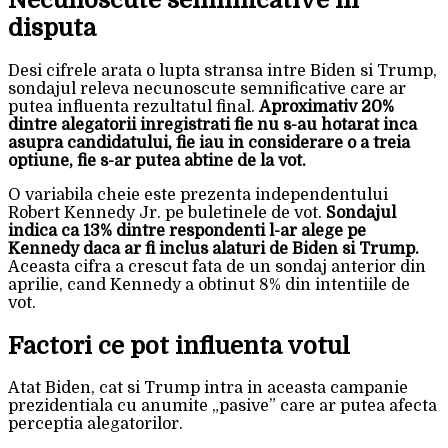
disputa
Desi cifrele arata o lupta stransa intre Biden si Trump,
sondajul releva necunoscute semnificative care ar
putea influenta rezultatul final.
Aproximativ 20%
dintre alegatorii inregistrati fie nu s-au hotarat inca
asupra candidatului, fie iau in considerare o a treia
optiune, fie s-ar putea abtine de la vot.
O variabila cheie este prezenta independentului
Robert Kennedy Jr. pe buletinele de vot.
Sondajul
indica ca 13% dintre respondenti l-ar alege pe
Kennedy daca ar fi inclus alaturi de Biden si Trump.
Aceasta cifra a crescut fata de un sondaj anterior din
aprilie, cand Kennedy a obtinut 8% din intentiile de
vot.
Factori ce pot influenta votul
Atat Biden, cat si Trump intra in aceasta campanie
prezidentiala cu anumite „pasive” care ar putea afecta
perceptia alegatorilor.