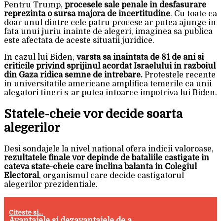
Pentru Trump,
procesele sale penale in desfasurare
reprezinta o sursa majora de incertitudine
. Cu toate ca
doar unul dintre cele patru procese ar putea ajunge in
fata unui juriu inainte de alegeri, imaginea sa publica
este afectata de aceste situatii juridice.
In cazul lui Biden,
varsta sa inaintata de 81 de ani si
criticile privind sprijinul acordat Israelului in razboiul
din Gaza ridica semne de intrebare.
Protestele recente
in universitatile americane amplifica temerile ca unii
alegatori tineri s-ar putea intoarce impotriva lui Biden.
Statele-cheie vor decide soarta
alegerilor
Desi sondajele la nivel national ofera indicii valoroase,
rezultatele finale vor depinde de bataliile castigate in
cateva state-cheie care inclina balanta in Colegiul
Electoral
, organismul care decide castigatorul
alegerilor prezidentiale.
Citeste si...
Avantajele si dezavantajele de a