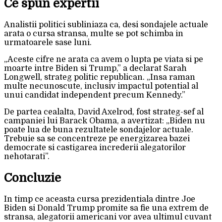
Ce spun expertii
Analistii politici subliniaza ca, desi sondajele actuale
arata o cursa stransa, multe se pot schimba in
urmatoarele sase luni.
„Aceste cifre ne arata ca avem o lupta pe viata si pe
moarte intre Biden si Trump,” a declarat Sarah
Longwell, strateg politic republican. „Insa raman
multe necunoscute, inclusiv impactul potential al
unui candidat independent precum Kennedy.”
De partea cealalta, David Axelrod, fost strateg-sef al
campaniei lui Barack Obama, a avertizat: „Biden nu
poate lua de buna rezultatele sondajelor actuale.
Trebuie sa se concentreze pe energizarea bazei
democrate si castigarea increderii alegatorilor
nehotarati”.
Concluzie
In timp ce aceasta cursa prezidentiala dintre Joe
Biden si Donald Trump promite sa fie una extrem de
stransa, alegatorii americani vor avea ultimul cuvant