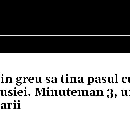
E
STIRI
TEHNOLOGIE-STIINTA
CURIOZITATI
in greu sa tina pasul c
Rusiei. Minuteman 3, u
arii