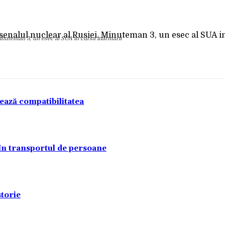
Acțiune
Minuteman 3, un esec al SUA in cursa inarmarii
tează compatibilitatea
 în transportul de persoane
torie