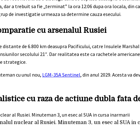
ia, dar a trebuit sa fie „terminat” la ora 12:06 dupa ora locala, din 
grup de investigatie urmeaza sa determine cauza esecului.
omparatie cu arsenalul Rusiei
distante de 6.800 km deasupra Pacificului, catre Insulele Marshall.
iunilor secolului 21″. Dar realitatea este ca rachetele americane
e strategice.
nuteman cu unul nou,
LGM-35A Sentinel
, din anul 2029. Acesta va de
alistice cu raza de actiune dubla fata 
nalul nuclear al Rusiei. Minuteman 3, un esec al SUA in 