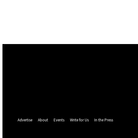
Conectare
Bine ați venit! Autentificați-vă in contul dvs
numele dvs de utilizator
parola dvs
Ați uitat parola? obține ajutor
Politica de Confidentialitate
Recuperare parola
Recuperați-vă parola
adresa dvs de email
O parola va fi trimisă pe adresa dvs de email.
Advertise
About
Events
Write for Us
In the Press