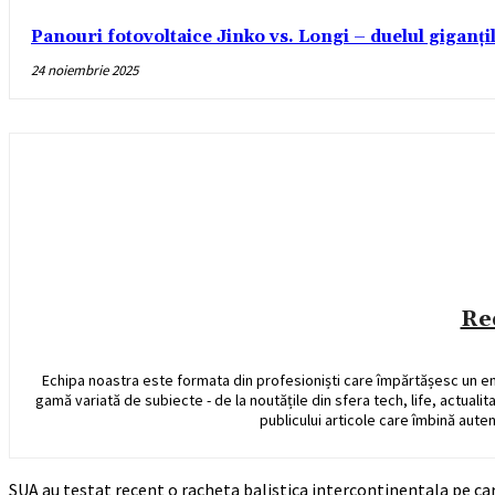
Panouri fotovoltaice Jinko vs. Longi – duelul giganți
24 noiembrie 2025
Re
Echipa noastra este formata din profesioniști care împărtășesc un e
gamă variată de subiecte - de la noutățile din sfera tech, life, actualit
publicului articole care îmbină auten
SUA au testat recent o racheta balistica intercontinentala pe care