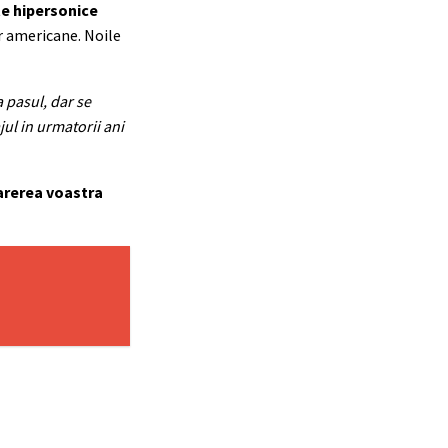
te hipersonice
or americane. Noile
 pasul, dar se
ul in urmatorii ani
parerea voastra