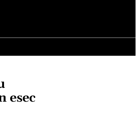
OPINII
u
n esec