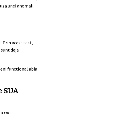
cauza unei anomalii
 Prin acest test,
 sunt deja
veni functional abia
de SUA
cursa