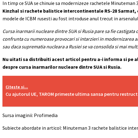
In timp ce SUA se chinuie sa modernizeze rachetele Minuteman 3,
Kinzhal si rachete balistice intercontinentale RS-28 Sarmat,
modele de ICBM rusesti au fost introduse anul trecut in arsenalul
Cursa inarmarii nucleare dintre SUA si Rusia pare sa fie castigata 
confrunta cu numeroase provocari si intarzieri in modernizarea ar
sau daca suprematia nucleara a Rusiei se va consolida si mai mult
Nu uitati sa distribuiti acest articol pentru a-i informa si p
despre cursa inarmarilor nucleare dintre SUA si Rusia.
Citeste si...
Cu ajutorul UE, TAROM primeste ultima sansa pentru restructu
Sursa imaginii: Profimedia
Subiecte abordate in articol: Minuteman 3 rachete balistice int