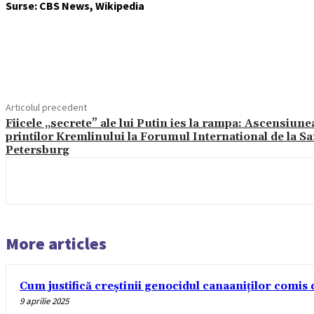
Surse: CBS News, Wikipedia
Acțiune
Articolul precedent
Fiicele „secrete” ale lui Putin ies la rampa: Ascensiune
printilor Kremlinului la Forumul International de la S
Petersburg
More articles
Cum justifică creștinii genocidul canaaniților comis d
9 aprilie 2025