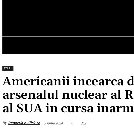
24.4
C
München
joi, august 6, 2026
HOM
STIRI
Americanii incearca d
arsenalul nuclear al 
al SUA in cursa inarm
By
Redactia e-Click.ro
5 iunie 2024
0
352