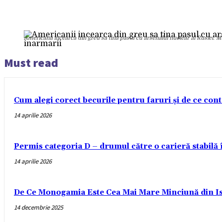
Americanii incearca din greu sa tina pasul cu arsenalul nuclear al Rusiei. 
Must read
Cum alegi corect becurile pentru faruri și de ce con
14 aprilie 2026
Permis categoria D – drumul către o carieră stabilă
14 aprilie 2026
De Ce Monogamia Este Cea Mai Mare Minciună din Is
14 decembrie 2025