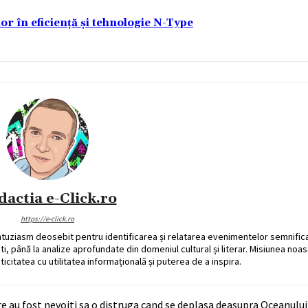
lor în eficiență și tehnologie N-Type
dactia e-Click.ro
https://e-click.ro
ntuziasm deosebit pentru identificarea și relatarea evenimentelor semnific
ati, până la analize aprofundate din domeniul cultural și literar. Misiunea noa
ticitatea cu utilitatea informațională și puterea de a inspira.
 au fost nevoiti sa o distruga cand se deplasa deasupra Oceanului P