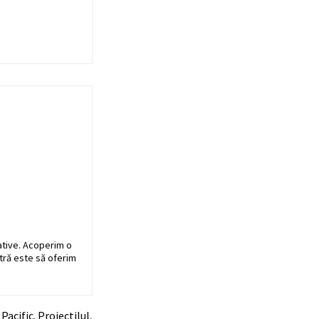
ative. Acoperim o
stră este să oferim
acific. Proiectilul,