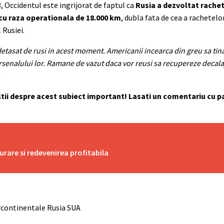
 Occidentul este ingrijorat de faptul ca
Rusia a dezvoltat rache
 cu raza operationala de 18.000 km
, dubla fata de cea a rachetel
 Rusiei.
detasat de rusi in acest moment. Americanii incearca din greu sa tina
senalului lor. Ramane de vazut daca vor reusi sa recupereze decalaj
.
e altii despre acest subiect important! Lasati un comentariu cu 
rare si redevenirea profitabila
ercontinentale Rusia SUA