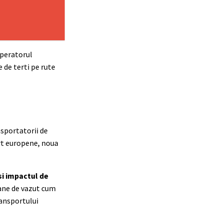
Operatorul
 de terti pe rute
nsportatorii de
port europene, noua
si impactul de
e de vazut cum
ransportului