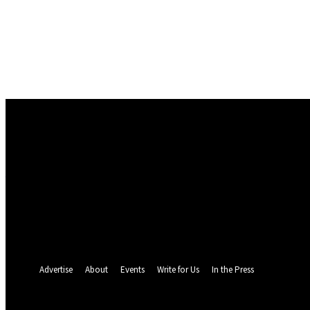
Conectare
Bine ați venit! Autentificați-vă in contul dvs
numele dvs de utilizator
parola dvs
Ați uitat parola? obține ajutor
Politica de Confidentialitate
Recuperare parola
Recuperați-vă parola
adresa dvs de email
O parola va fi trimisă pe adresa dvs de email.
Advertise
About
Events
Write for Us
In the Press