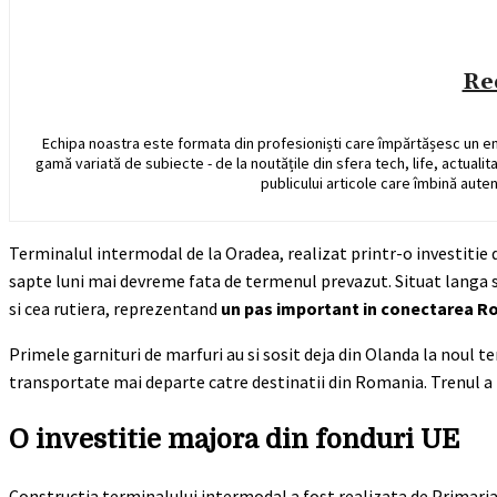
Re
Echipa noastra este formata din profesioniști care împărtășesc un e
gamă variată de subiecte - de la noutățile din sfera tech, life, actualit
publicului articole care îmbină auten
Terminalul intermodal de la Oradea, realizat printr-o investitie
sapte luni mai devreme fata de termenul prevazut. Situat langa st
si cea rutiera, reprezentand
un pas important in conectarea Ro
Primele garnituri de marfuri au si sosit deja din Olanda la noul t
transportate mai departe catre destinatii din Romania. Trenul a f
O investitie majora din fonduri UE
Constructia terminalului intermodal a fost realizata de Primaria