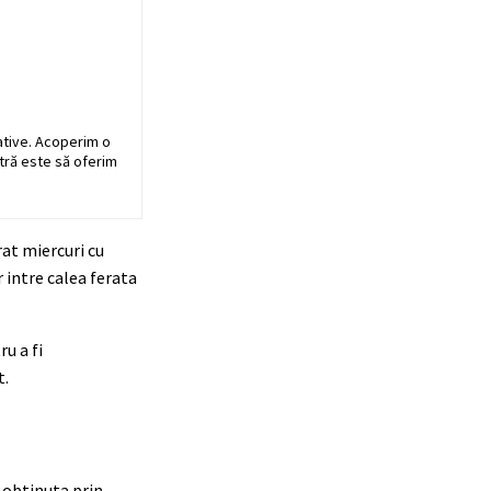
ative. Acoperim o
stră este să oferim
at miercuri cu
 intre calea ferata
u a fi
t.
 obtinuta prin