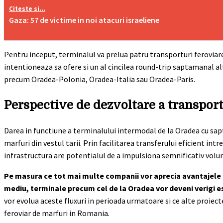
Citeste si...
Gaza: 57 de victime in noi atacuri israeliene
Pentru inceput, terminalul va prelua patru transporturi feroviare
intentioneaza sa ofere si un al cincilea round-trip saptamanal al
precum Oradea-Polonia, Oradea-Italia sau Oradea-Paris.
Perspective de dezvoltare a transport
Darea in functiune a terminalului intermodal de la Oradea cu sap
marfuri din vestul tarii. Prin facilitarea transferului eficient in
infrastructura are potentialul de a impulsiona semnificativ volu
Pe masura ce tot mai multe companii vor aprecia avantajele t
mediu, terminale precum cel de la Oradea vor deveni verigi ese
vor evolua aceste fluxuri in perioada urmatoare si ce alte proiec
feroviar de marfuri in Romania.