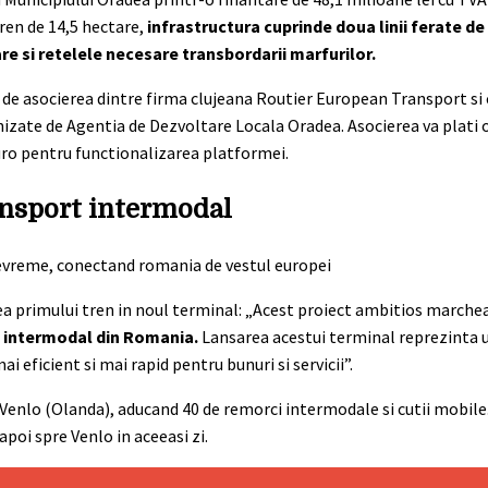
ren de 14,5 hectare,
infrastructura cuprinde doua linii ferate de
e si retelele necesare transbordarii marfurilor.
i de asocierea dintre firma clujeana Routier European Transport s
izate de Agentia de Dezvoltare Locala Oradea. Asocierea va plati o
euro pentru functionalizarea platformei.
ansport intermodal
ea primului tren in noul terminal: „Acest proiect ambitios marc
i intermodal din Romania.
Lansarea acestui terminal reprezinta 
 eficient si mai rapid pentru bunuri si servicii”.
 Venlo (Olanda), aducand 40 de remorci intermodale si cutii mobile.
apoi spre Venlo in aceeasi zi.