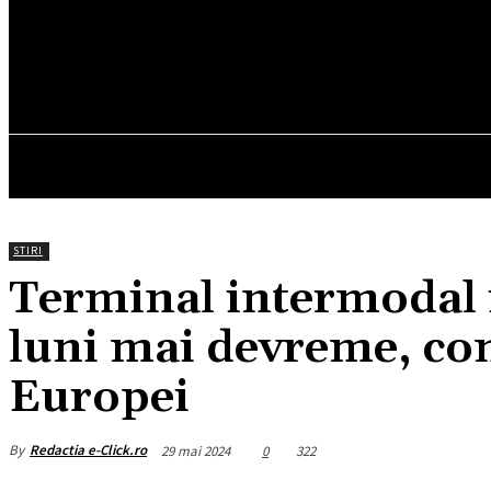
24
C
München
joi, august 6, 2026
HOM
STIRI
Terminal intermodal 
luni mai devreme, co
Europei
By
Redactia e-Click.ro
29 mai 2024
0
322