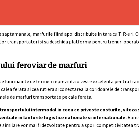
 saptamanale, marfurile fiind apoi distribuite in tara cu TIR-uri. 
tor transportatori si sa deschida platforma pentru trenuri operate
ului feroviar de marfuri
te luni inainte de termen reprezinta o veste excelenta pentru tra
tre calea ferata si cea rutiera si conectarea la coridoarele de trans
mele de marfuri transportate pe cale ferata.
ransportului intermodal in ceea ce priveste costurile, viteza 
ntiale in lanturile logistice nationale si internationale.
Raman
te similare vor mai fi dezvoltate pentru a spori competitivitatea t