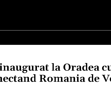
E
STIRI
TEHNOLOGIE-STIINTA
CURIOZITATI
inaugurat la Oradea cu
nectand Romania de V