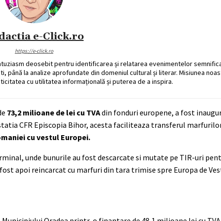
dactia e-Click.ro
https://e-click.ro
ntuziasm deosebit pentru identificarea și relatarea evenimentelor semnific
ati, până la analize aprofundate din domeniul cultural și literar. Misiunea noa
ticitatea cu utilitatea informațională și puterea de a inspira.
 de
73,2 milioane de lei cu TVA
din fonduri europene, a fost inaugur
atia CFR Episcopia Bihor, acesta faciliteaza transferul marfurilor
maniei cu vestul Europei.
erminal, unde bunurile au fost descarcate si mutate pe TIR-uri pentr
ost apoi reincarcat cu marfuri din tara trimise spre Europa de Ves
 Municipiului Oradea printr-o finantare de 48,1 milioane lei cu TVA