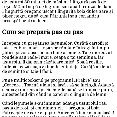
de usturoi 30 ml ulei de măsline 1 lingură pastă de
roșii 250 ml supă de legume sau apă 1 frunză de dafin
1 linguriță oregano uscat 1 linguriță boia dulce Sare și
piper negru după gust Pătrunjel sau coriandru
proaspăt pentru decor
Cum se prepară pas cu pas
Începem cu pregătirea legumelor. Curăță cartofii și
taie-i cuburi mari – așa vor rămâne întregi în timpul
gătirii și vor absorbi mai bine aromele. Taie morcovul
rondele sau rade-l mare, ceapa o tai semilună, iar
usturoiul îl dai prin răzătoare mică. Spală roșiile,
îndepărtează coaja și taie-le cubulețe. Curăță ardeiul
de semințe și taie-l fâșii.
Pune multicookerul pe programul „Prăjire” sau
„Coacere”. Toarnă uleiul și lasă-l să se încingă. Adaugă
ceapa și morcovul și călește-le până se înmoaie puțin,
amestecând din când în când cu o lingură de lemn.
Când legumele s-au înmuiat, adaugă usturoiul ras,
pasta de roșii și condimentele – oregano și boia.
Potrivește de sare și piper. Amestecă bine și mai lasă 2