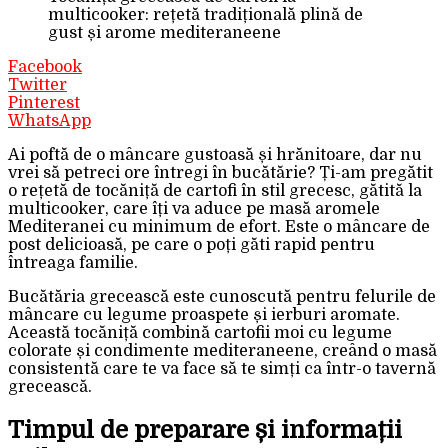
multicooker: rețetă tradițională plină de
gust și arome mediteraneene
Facebook
Twitter
Pinterest
WhatsApp
Ai poftă de o mâncare gustoasă și hrănitoare, dar nu
vrei să petreci ore întregi în bucătărie? Ți-am pregătit
o rețetă de tocăniță de cartofi în stil grecesc, gătită la
multicooker, care îți va aduce pe masă aromele
Mediteranei cu minimum de efort. Este o mâncare de
post delicioasă, pe care o poți găti rapid pentru
întreaga familie.
Bucătăria grecească este cunoscută pentru felurile de
mâncare cu legume proaspete și ierburi aromate.
Această tocăniță combină cartofii moi cu legume
colorate și condimente mediteraneene, creând o masă
consistentă care te va face să te simți ca într-o tavernă
grecească.
Timpul de preparare și informații