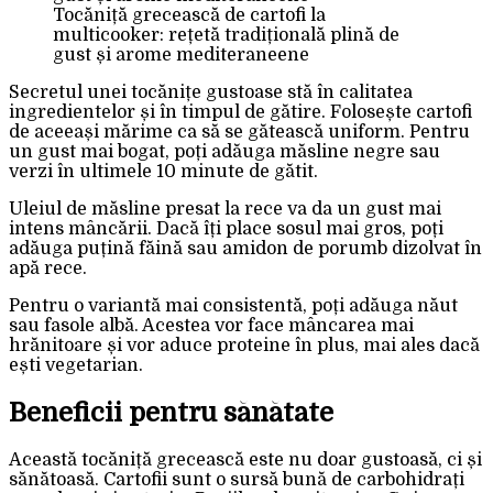
Tocăniță grecească de cartofi la
multicooker: rețetă tradițională plină de
gust și arome mediteraneene
Secretul unei tocănițe gustoase stă în calitatea
ingredientelor și în timpul de gătire. Folosește cartofi
de aceeași mărime ca să se gătească uniform. Pentru
un gust mai bogat, poți adăuga măsline negre sau
verzi în ultimele 10 minute de gătit.
Uleiul de măsline presat la rece va da un gust mai
intens mâncării. Dacă îți place sosul mai gros, poți
adăuga puțină făină sau amidon de porumb dizolvat în
apă rece.
Pentru o variantă mai consistentă, poți adăuga năut
sau fasole albă. Acestea vor face mâncarea mai
hrănitoare și vor aduce proteine în plus, mai ales dacă
ești vegetarian.
Beneficii pentru sănătate
Această tocăniță grecească este nu doar gustoasă, ci și
sănătoasă. Cartofii sunt o sursă bună de carbohidrați