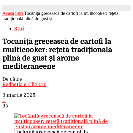
Acasă
Stiri
Tocăniță grecească de cartofi la multicooker: rețetă
tradițională plină de gust și...
Stiri
Tocăniță grecească de cartofi la
multicooker: rețetă tradițională
plină de gust și arome
mediteraneene
De către
Redactia e-Click.ro
-
9 martie 2025
0
95
Tocăniță grecească de cartofi la