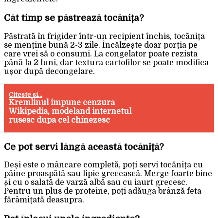
Cât timp se păstrează tocănița?
Păstrată în frigider într-un recipient închis, tocănița
se menține bună 2-3 zile. Încălzește doar porția pe
care vrei să o consumi. La congelator poate rezista
până la 2 luni, dar textura cartofilor se poate modifica
ușor după decongelare.
Citeste si...
Kremlinul impune cenzura
Wikipedia, modeland internetul
rusesc dupa cel chinezesc
Ce pot servi lângă această tocăniță?
Deși este o mâncare completă, poți servi tocănița cu
pâine proaspătă sau lipie grecească. Merge foarte bine
și cu o salată de varză albă sau cu iaurt grecesc.
Pentru un plus de proteine, poți adăuga brânză feta
fărâmițată deasupra.