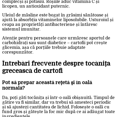
complecși și potasiu. Roșiile aduc vitamina C și
licopen, un antioxidant puternic.
Uleiul de măsline este bogat în grăsimi sănătoase și
ajută la absorbția vitaminelor liposolubile. Usturoiul și
ceapa au proprietăți antibacteriene și întăresc
sistemul imunitar.
Atenție pentru persoanele care urmăresc aportul de
carbohidrați sau sunt diabetice – cartofii pot crește
glicemia, așa că porțiile trebuie adaptate
corespunzător.
Întrebări frecvente despre tocănița
grecească de cartofi
Pot să prepar această rețetă și în oală
normală?
Da, poți găti tocănița și într-o oală obișnuită. Timpul de
gătire va fi similar, dar va trebui să amesteci periodic
și să ajustezi cantitatea de lichid. Folosește o oală cu
fund gros și gătește la foc mic după ce ai adăugat toate
ingredientele.