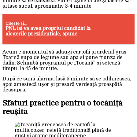
minute să se călească. Pune roșiile tăiate și lasă-le să-
și lase sucul, aproximativ 3-4 minute.
Citeste si...
PNL isi va avea propriul candidat la
alegerile prezidentiale, spune
Acum e momentul să adaugi cartofii și ardeiul gras.
Toarnă supa de legume sau apa și pune frunza de
dafin. Schimbă programul pe „Tocană” și setează
timpul la 45 de minute.
După ce sună alarma, lasă 5 minute să se odihnească,
apoi amestecă ușor și presară verdeață proaspătă
deasupra.
Sfaturi practice pentru o tocăniță
reușită