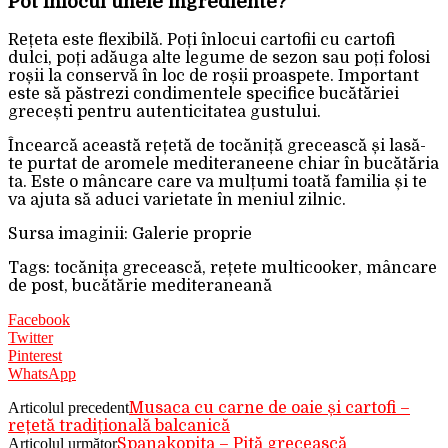
Pot înlocui unele ingrediente?
Rețeta este flexibilă. Poți înlocui cartofii cu cartofi
dulci, poți adăuga alte legume de sezon sau poți folosi
roșii la conservă în loc de roșii proaspete. Important
este să păstrezi condimentele specifice bucătăriei
grecești pentru autenticitatea gustului.
Încearcă această rețetă de tocăniță grecească și lasă-
te purtat de aromele mediteraneene chiar în bucătăria
ta. Este o mâncare care va mulțumi toată familia și te
va ajuta să aduci varietate în meniul zilnic.
Sursa imaginii: Galerie proprie
Tags: tocănița grecească, rețete multicooker, mâncare
de post, bucătărie mediteraneană
Facebook
Twitter
Pinterest
WhatsApp
Articolul precedent
Musaca cu carne de oaie și cartofi –
rețetă tradițională balcanică
Articolul următor
Spanakopita – Pită grecească