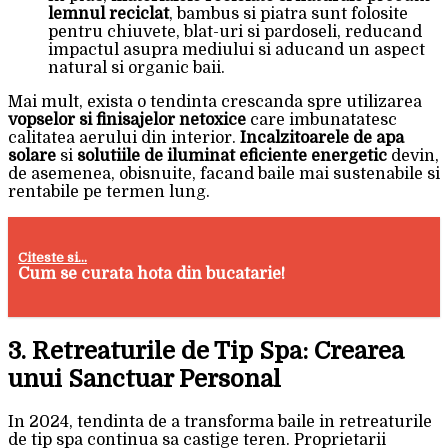
lemnul reciclat
, bambus si piatra sunt folosite
pentru chiuvete, blat-uri si pardoseli, reducand
impactul asupra mediului si aducand un aspect
natural si organic baii.
Mai mult, exista o tendinta crescanda spre utilizarea
vopselor si finisajelor netoxice
care imbunatatesc
calitatea aerului din interior.
Incalzitoarele de apa
solare
si
solutiile de iluminat eficiente energetic
devin,
de asemenea, obisnuite, facand baile mai sustenabile si
rentabile pe termen lung.
Citeste si...
Cum se curata hota din bucatarie!
3. Retreaturile de Tip Spa: Crearea
unui Sanctuar Personal
In 2024, tendinta de a transforma baile in retreaturile
de tip spa continua sa castige teren. Proprietarii