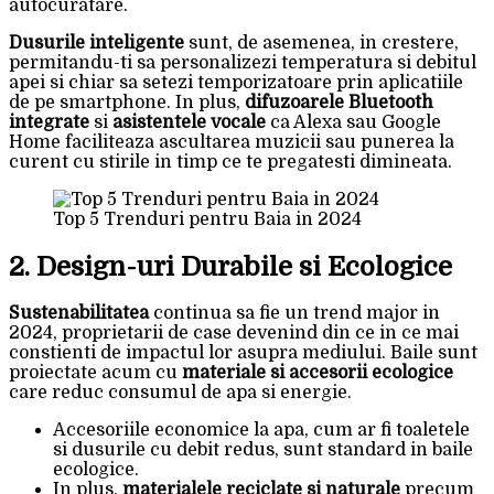
autocuratare.
Dusurile inteligente
sunt, de asemenea, in crestere,
permitandu-ti sa personalizezi temperatura si debitul
apei si chiar sa setezi temporizatoare prin aplicatiile
de pe smartphone. In plus,
difuzoarele Bluetooth
integrate
si
asistentele vocale
ca Alexa sau Google
Home faciliteaza ascultarea muzicii sau punerea la
curent cu stirile in timp ce te pregatesti dimineata.
Top 5 Trenduri pentru Baia in 2024
2. Design-uri Durabile si Ecologice
Sustenabilitatea
continua sa fie un trend major in
2024, proprietarii de case devenind din ce in ce mai
constienti de impactul lor asupra mediului. Baile sunt
proiectate acum cu
materiale si accesorii ecologice
care reduc consumul de apa si energie.
Accesoriile economice la apa, cum ar fi toaletele
si dusurile cu debit redus, sunt standard in baile
ecologice.
In plus,
materialele reciclate si naturale
precum