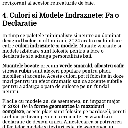
revigorant al acestor retreaturile de baie.
4. Culori si Modele Indraznete: Fa o
Declaratie
In timp ce paletele minimaliste si neutre au dominat
designul bailor in ultimii ani, 2024 arata o schimbare
catre
culori indraznete
si
modele
. Nuante vibrante si
modele izbitoare sunt folosite pentru a face o
declaratie si a adauga personalitate baii.
Nuantele bogate
precum
verde smarald
,
albastru safir
si
rosu rubin
sunt alegeri populare pentru placi,
mobilier si accente. Aceste culori pot fi folosite in doze
mari pentru un efect dramatic sau ca accente subtile
pentru a adauga o pata de culoare pe un fundal
neutru.
Placile cu modele au, de asemenea, un impact major
in 2024. De la
forme geometrice
la
mozaicuri
complexe
, aceste placi sunt folosite pe pardoseli, pereti
si chiar pe tavan pentru a crea interes vizual si o
declaratie de design unica. Amestecarea si potrivirea
diferitelor modele si texturi este, de asemenea, un