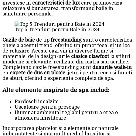
investesc in
caracteristici de lux
care promoveaza
relaxarea si bunastarea, transformand baile in
sanctuare personale.
Top 5 Trenduri pentru Baie in 2024
Cazile de baie
de tip
freestanding
sunt o caracteristica
cheie a acestui trend, oferind un punct focal si un loc
de relaxare. Aceste cazi vin in diverse forme si
materiale, de la design-urile
clasice clawfoot
la stiluri
moderne si elegante, realizate din piatra sau acrilice.
Completand cazile freestanding sunt
dusurile walk-in
cu
capete de dus cu ploaie
, jeturi pentru corp si functii
de aburi, oferind o experienta completa de spa.
Alte elemente inspirate de spa includ:
Pardoseli incalzite
Uscatoare pentru prosoape
Iluminat ambiental reglabil pentru a crea o
atmosfera linistitoare
Incorporarea plantelor si a elementelor naturale
imbunatateste si mai mult mediul linistitor si