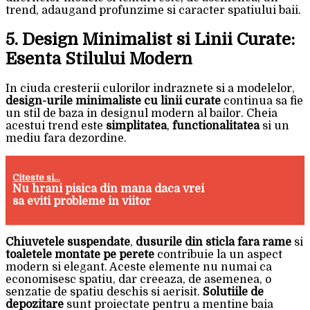
trend, adaugand profunzime si caracter spatiului baii.
5. Design Minimalist si Linii Curate:
Esenta Stilului Modern
In ciuda cresterii culorilor indraznete si a modelelor,
design-urile minimaliste cu linii curate
continua sa fie
un stil de baza in designul modern al bailor. Cheia
acestui trend este
simplitatea
,
functionalitatea
si un
mediu fara dezordine.
Citeste si...
Nu hrani pisica din mana daca vrei
sa eviti probleme in viitor
Chiuvetele suspendate
,
dusurile din sticla fara rame
si
toaletele montate pe perete
contribuie la un aspect
modern si elegant. Aceste elemente nu numai ca
economisesc spatiu, dar creeaza, de asemenea, o
senzatie de spatiu deschis si aerisit.
Solutiile de
depozitare
sunt proiectate pentru a mentine baia