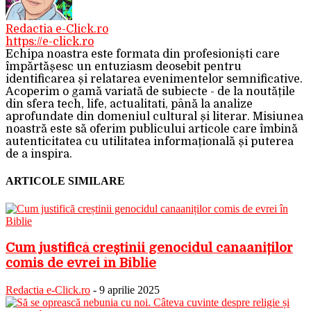
Redactia e-Click.ro
https://e-click.ro
Echipa noastra este formata din profesioniști care
împărtășesc un entuziasm deosebit pentru
identificarea și relatarea evenimentelor semnificative.
Acoperim o gamă variată de subiecte - de la noutățile
din sfera tech, life, actualitati, până la analize
aprofundate din domeniul cultural și literar. Misiunea
noastră este să oferim publicului articole care îmbină
autenticitatea cu utilitatea informațională și puterea
de a inspira.
ARTICOLE SIMILARE
Cum justifică creștinii genocidul canaaniților
comis de evrei în Biblie
Redactia e-Click.ro
-
9 aprilie 2025