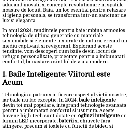
aducand inovatii si concepte revolutionare in spatiile
noastre de locuit. Baia, un loc esential pentru relaxare
si igiena personala, se transforma intr-un sanctuar de
lux si eleganta.
In anul 2024, tendintele pentru baie imbina armonios
tehnologia de ultima generatie cu materiale
sustenabile si elemente inspirate de natura, creand un
mediu captivant si revigorant. Explorand aceste
tendinte, vom descoperi cum baile devin locuri de
refugiu personalizate, proiectate pentru a imbunatati
confortul, bunastarea si stilul de viata modern.
1. Baile Inteligente: Viitorul este
Acum
Tehnologia a patruns in fiecare aspect al vietii noastre,
iar baile nu fac exceptie. In 2024,
baile inteligente
devin tot mai populare, integrand tehnologie avansata
pentru a imbunatati confortul si usurinta. Aceste
havene high-tech sunt dotate cu
oglinzi inteligente
cu
lumini LED incorporate,
baterii
si chiuvete fara
atingere, precum si toalete cu functii de bideu si