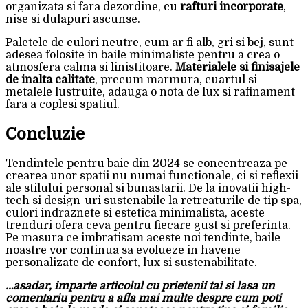
organizata si fara dezordine, cu
rafturi incorporate
,
nise si dulapuri ascunse.
Paletele de culori neutre, cum ar fi alb, gri si bej, sunt
adesea folosite in baile minimaliste pentru a crea o
atmosfera calma si linistitoare.
Materialele si finisajele
de inalta calitate
, precum marmura, cuartul si
metalele lustruite, adauga o nota de lux si rafinament
fara a coplesi spatiul.
Concluzie
Tendintele pentru baie din 2024 se concentreaza pe
crearea unor spatii nu numai functionale, ci si reflexii
ale stilului personal si bunastarii. De la inovatii high-
tech si design-uri sustenabile la retreaturile de tip spa,
culori indraznete si estetica minimalista, aceste
trenduri ofera ceva pentru fiecare gust si preferinta.
Pe masura ce imbratisam aceste noi tendinte, baile
noastre vor continua sa evolueze in havene
personalizate de confort, lux si sustenabilitate.
…asadar, imparte articolul cu prietenii tai si lasa un
comentariu pentru a afla mai multe despre cum poti