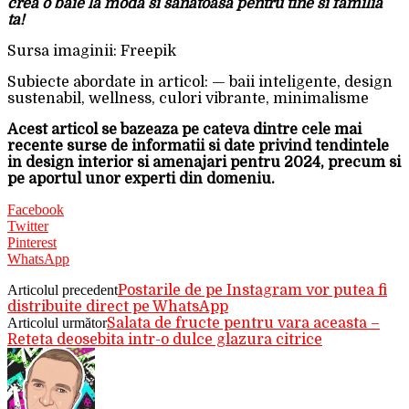
crea o baie la moda si sanatoasa pentru tine si familia
ta!
Sursa imaginii: Freepik
Subiecte abordate in articol: — baii inteligente, design
sustenabil, wellness, culori vibrante, minimalisme
Acest articol se bazeaza pe cateva dintre cele mai
recente surse de informatii si date privind tendintele
in design interior si amenajari pentru 2024, precum si
pe aportul unor experti din domeniu.
Facebook
Twitter
Pinterest
WhatsApp
Articolul precedent
Postarile de pe Instagram vor putea fi
distribuite direct pe WhatsApp
Articolul următor
Salata de fructe pentru vara aceasta –
Reteta deosebita intr-o dulce glazura citrice