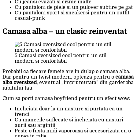
Cu jeansi evazati si cizme inalte
Cu pantaloni de piele si un pulover subtire pe gat
Cu pantaloni sport si sneakersi pentru un outfit
casual-punk
Camasa alba – un clasic reinventat
5 Camasi oversized cool pentru un stil
modern si confortabil
Probabil ca fiecare femeie are in dulap o camasa alba.
Dar pentru un twist modern, opteaza pentru o
camasa
alba oversized
, eventual „imprumutata” din garderoba
iubitului tau.
Cum sa porti camasa boyfriend pentru un efect wow:
Incheiata doar la un nasture si purtata ca un
trenci
Cu manecile suflecate si incheiata cu nasturi
aurii sau argintii
Peste o fusta midi vaporoasa si accesorizata cu o
curea in talie