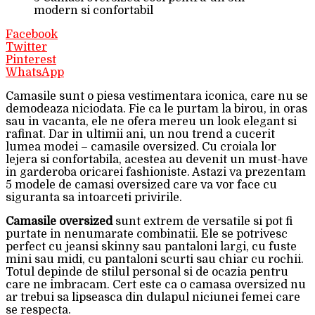
modern si confortabil
Facebook
Twitter
Pinterest
WhatsApp
Camasile sunt o piesa vestimentara iconica, care nu se
demodeaza niciodata. Fie ca le purtam la birou, in oras
sau in vacanta, ele ne ofera mereu un look elegant si
rafinat. Dar in ultimii ani, un nou trend a cucerit
lumea modei – camasile oversized. Cu croiala lor
lejera si confortabila, acestea au devenit un must-have
in garderoba oricarei fashioniste. Astazi va prezentam
5 modele de camasi oversized care va vor face cu
siguranta sa intoarceti privirile.
Camasile oversized
sunt extrem de versatile si pot fi
purtate in nenumarate combinatii. Ele se potrivesc
perfect cu jeansi skinny sau pantaloni largi, cu fuste
mini sau midi, cu pantaloni scurti sau chiar cu rochii.
Totul depinde de stilul personal si de ocazia pentru
care ne imbracam. Cert este ca o camasa oversized nu
ar trebui sa lipseasca din dulapul niciunei femei care
se respecta.