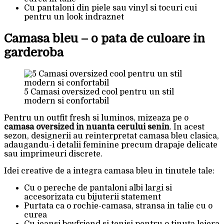
Cu pantaloni din piele sau vinyl si tocuri cui
pentru un look indraznet
Camasa bleu – o pata de culoare in
garderoba
5 Camasi oversized cool pentru un stil
modern si confortabil
Pentru un outfit fresh si luminos, mizeaza pe o
camasa oversized in nuanta cerului senin
. In acest
sezon, designerii au reinterpretat camasa bleu clasica,
adaugandu-i detalii feminine precum drapaje delicate
sau imprimeuri discrete.
Idei creative de a integra camasa bleu in tinutele tale:
Cu o pereche de pantaloni albi largi si
accesorizata cu bijuterii statement
Purtata ca o rochie-camasa, stransa in talie cu o
curea
Cu jeansi boyfriend si tenisi pentru o tinuta lejera