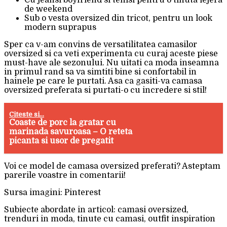
de weekend
Sub o vesta oversized din tricot, pentru un look
modern suprapus
Sper ca v-am convins de versatilitatea camasilor
oversized si ca veti experimenta cu curaj aceste piese
must-have ale sezonului. Nu uitati ca moda inseamna
in primul rand sa va simtiti bine si confortabil in
hainele pe care le purtati. Asa ca gasiti-va camasa
oversized preferata si purtati-o cu incredere si stil!
Citeste si...
Coaste de porc la gratar cu
marinada savuroasa – O reteta
picanta si usor de pregatit
Voi ce model de camasa oversized preferati? Asteptam
parerile voastre in comentarii!
Sursa imagini: Pinterest
Subiecte abordate in articol: camasi oversized,
trenduri in moda, tinute cu camasi, outfit inspiration