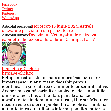
Facebook
Twitter
Pinterest
WhatsApp
Articolul precedent
Horoscop 18 iunie 2024: Astrele
dezvaluie previziuni surprinzatoare
Articolul următor
Decizia lui Netanyahu de a dizolva
cabinetul de razboi al Israelului: Ce impact are?
Redactia e-Click.ro
https://e-click.ro
Echipa noastra este formata din profesioniști care
împărtășesc un entuziasm deosebit pentru
identificarea și relatarea evenimentelor semnificative.
Acoperim o gamă variată de subiecte - de la noutățile
din sfera tech, life, actualitati, până la analize
aprofundate din domeniul cultural și literar. Misiunea
noastră este să oferim publicului articole care îmbină
autenticitatea cu utilitatea informațională și puterea