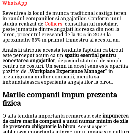
WhatsApp
Revenirea la locul de munca traditional castiga teren
in randul companiilor si angajatilor. Conform unui
studiu realizat de
Colliers
, consultantul imobiliar,
peste jumatate dintre angajati lucreaza din nou la
birou, procentul crescand de la 40% in 2023 la
aproximativ 55% in primul trimestru al acestui an.
Analistii atribuie aceasta tendinta faptului ca biroul
este perceput acum ca un
spatiu esential pentru
conectarea angajatilor
, depasind statutul de simplu
centru de costuri. Un semn in acest sens este aparitia
pozitiei de „
Workplace Experience Manager
” in
organigrama multor companii, menita sa
imbunatateasca experienta angajatilor la birou.
Marile companii impun prezenta
fizica
O alta tendinta importanta remarcata este
impunerea
de catre marile companii a unui numar minim de zile
de prezenta obligatorie la birou
. Acest aspect
subliniaza importanta interactiunii umane si a culturii