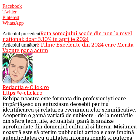
Facebook
Twitter
Pinterest
WhatsApp
Articolul precedent
Rata somajului scade din nou la nivel
national: doar 3,10% in aprilie 2024
Articolul următor
3 Filme Excelente din 2024 care Merita
Vazute pana acum
Redactia e-Click.ro
https://e-click.ro
Echipa noastra este formata din profesioniști care
împărtășesc un entuziasm deosebit pentru
identificarea și relatarea evenimentelor semnificative.
Acoperim o gamă variată de subiecte - de la noutățile
din sfera tech, life, actualitati, până la analize
aprofundate din domeniul cultural și literar. Misiunea
noastră este să oferim publicului articole care îmbină
autenticitatea cu utilitatea informațională și puterea