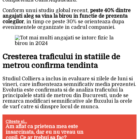
completeaza Oana Adjudeanu.
Conform unui studiu global recent,
peste 40% dintre
angajati aleg sa vina la birou in functie de prezenta
colegilor
, in timp ce peste 30% se orienteaza dupa
evenimentele organizate in cadrul companiei.
Cresterea traficului in statiile de
metrou confirma tendinta
Studiul Colliers a inclus in evaluare si zilele de luni si
vineri, care influenteaza semnificativ media prezentei.
Evolutia este confirmata si de analiza traficului la
principalele statii de metrou din Bucuresti, unde se
remarca modificari semnificative ale fluxului la orele
de varf catre si dinspre locul de munca.
Citeste si...
Am aflat ca prietena mea este
insarcinata, dar eu nu vreau un
copil. Ce ar trebui sa fac?