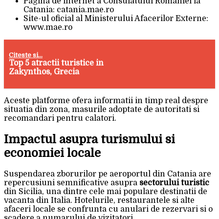
Pagina de internet a Consulatului Romaniei la
Catania: catania.mae.ro
Site-ul oficial al Ministerului Afacerilor Externe:
www.mae.ro
Citeste si...
Top 5 atractii turistice in
Zakynthos, Grecia
Aceste platforme ofera informatii in timp real despre
situatia din zona, masurile adoptate de autoritati si
recomandari pentru calatori.
Impactul asupra turismului si
economiei locale
Suspendarea zborurilor pe aeroportul din Catania are
repercusiuni semnificative asupra
sectorului turistic
din Sicilia, una dintre cele mai populare destinatii de
vacanta din Italia. Hotelurile, restaurantele si alte
afaceri locale se confrunta cu anulari de rezervari si o
scadere a numarului de vizitatori.