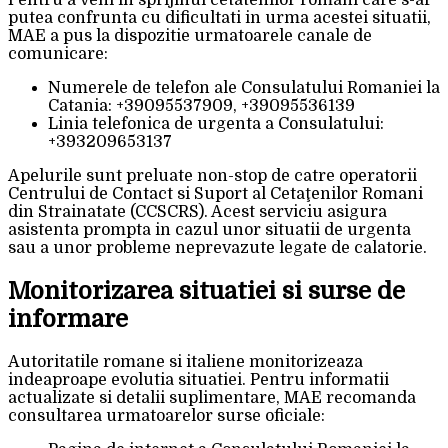
Pentru a veni in sprijinul cetatenilor romani care s-ar
putea confrunta cu dificultati in urma acestei situatii,
MAE a pus la dispozitie urmatoarele canale de
comunicare:
Numerele de telefon ale Consulatului Romaniei la
Catania: +39095537909, +39095536139
Linia telefonica de urgenta a Consulatului:
+393209653137
Apelurile sunt preluate non-stop de catre operatorii
Centrului de Contact si Suport al Cetaţenilor Romani
din Strainatate (CCSCRS). Acest serviciu asigura
asistenta prompta in cazul unor situatii de urgenta
sau a unor probleme neprevazute legate de calatorie.
Monitorizarea situatiei si surse de
informare
Autoritatile romane si italiene monitorizeaza
indeaproape evolutia situatiei. Pentru informatii
actualizate si detalii suplimentare, MAE recomanda
consultarea urmatoarelor surse oficiale: