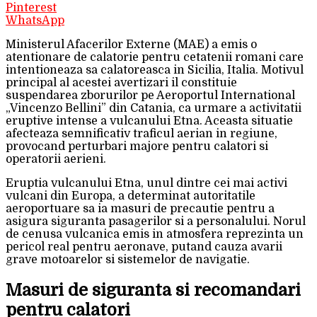
Pinterest
WhatsApp
Ministerul Afacerilor Externe (MAE) a emis o
atentionare de calatorie pentru cetatenii romani care
intentioneaza sa calatoreasca in Sicilia, Italia. Motivul
principal al acestei avertizari il constituie
suspendarea zborurilor pe Aeroportul International
„Vincenzo Bellini” din Catania, ca urmare a activitatii
eruptive intense a vulcanului Etna. Aceasta situatie
afecteaza semnificativ traficul aerian in regiune,
provocand perturbari majore pentru calatori si
operatorii aerieni.
Eruptia vulcanului Etna, unul dintre cei mai activi
vulcani din Europa, a determinat autoritatile
aeroportuare sa ia masuri de precautie pentru a
asigura siguranta pasagerilor si a personalului. Norul
de cenusa vulcanica emis in atmosfera reprezinta un
pericol real pentru aeronave, putand cauza avarii
grave motoarelor si sistemelor de navigatie.
Masuri de siguranta si recomandari
pentru calatori