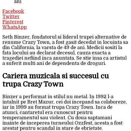
ani
Facebook
Twitter
Pinterest
WhatsApp
Seth Binzer, fondatorul si liderul trupei alternative de
renume Crazy Town, a fost gasit decedat in locuinta sa
din California, la varsta de 49 de ani. Medicii sositi la
fata locului au declarat decesul, cauza exacta a
tragediei nefiind inca anuntata. Se stie insa ca artistul
a suferit multi ani de dependenta de droguri.
Cariera muzicala si succesul cu
trupa Crazy Town
Binzer a performat in stilul nu metal. In 1992 l-a
intalnit pe Bret Mazur, cei doi incepand sa colaboreze,
iar in 1999 au format trupa Crazy Town. Inca de
atunci, cantaretul era cunoscut pentru
temperamentul sau violent. Cu doua saptamani
inainte de inceperea turneului Ozzfest, acesta a fost
arestat pentru scandal in stare de ebrietate.