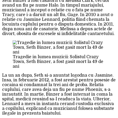
Seth Binzer a fost casatorit cu Melissa Clark, cei doi
avand un fiu pe nume Halo. In timpul mariajului,
muzicianul a inceput o relatie cu o fata pe nume
Tracy, care i-a daruit un alt fiu, Gage. In 2010 a avut o
relatie cu Jasmine Lennard, politia fiind chemata la
locuinta cuplului pentru o disputa domestica. In 2011,
dupa noua ani de casatorie, Melissa a depus actele de
divort, obosita de excesele si infidelitatile cantaretului.
Tragedie in lumea muzicii: Solistul Crazy
Town, Seth Binzer, a fost gasit mort la 49 de
ani
La un an dupa, Seth si-a anuntat logodna cu Jasmine.
Insa, in februarie 2012, a fost arestat pentru posesie de
cocaina si condamnat la trei ani de proba. Relatia
cuplului, care avea deja un fiu pe nume Phoenix, s-a
inrautatit. In martie, Binzer a fost internat in coma la
spital, medicii reusind sa-l readuca la viata. Ulterior,
Lennard a mers in instanta cerand custodia exclusiva
a copilului, explicand ca muzicianul folosea substante
ilegale in prezenta baiatului.