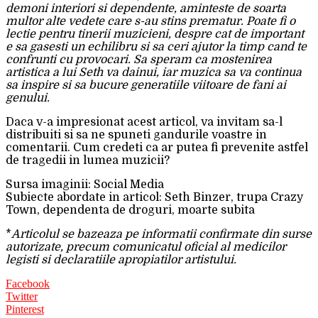
demoni interiori si dependente, aminteste de soarta
multor alte vedete care s-au stins prematur. Poate fi o
lectie pentru tinerii muzicieni, despre cat de important
e sa gasesti un echilibru si sa ceri ajutor la timp cand te
confrunti cu provocari. Sa speram ca mostenirea
artistica a lui Seth va dainui, iar muzica sa va continua
sa inspire si sa bucure generatiile viitoare de fani ai
genului.
Daca v-a impresionat acest articol, va invitam sa-l
distribuiti si sa ne spuneti gandurile voastre in
comentarii. Cum credeti ca ar putea fi prevenite astfel
de tragedii in lumea muzicii?
Sursa imaginii: Social Media
Subiecte abordate in articol: Seth Binzer, trupa Crazy
Town, dependenta de droguri, moarte subita
*
Articolul se bazeaza pe informatii confirmate din surse
autorizate, precum comunicatul oficial al medicilor
legisti si declaratiile apropiatilor artistului.
Facebook
Twitter
Pinterest