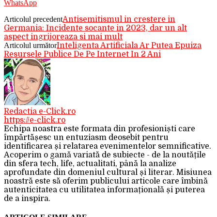
WhatsApp
Articolul precedent
Antisemitismul in crestere in
Germania: Incidente socante in 2023, dar un alt
aspect ingrijoreaza si mai mult
Articolul următor
Inteligenta Artificiala Ar Putea Epuiza
Resursele Publice De Pe Internet In 2 Ani
Redactia e-Click.ro
https://e-click.ro
Echipa noastra este formata din profesioniști care
împărtășesc un entuziasm deosebit pentru
identificarea și relatarea evenimentelor semnificative.
Acoperim o gamă variată de subiecte - de la noutățile
din sfera tech, life, actualitati, până la analize
aprofundate din domeniul cultural și literar. Misiunea
noastră este să oferim publicului articole care îmbină
autenticitatea cu utilitatea informațională și puterea
de a inspira.