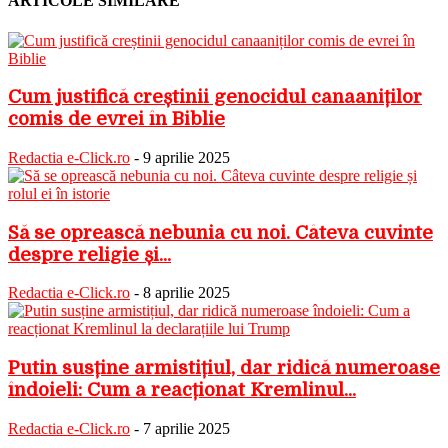
ARTICOLE SIMILARE
Cum justifică creștinii genocidul canaaniților
comis de evrei în Biblie
Redactia e-Click.ro
-
9 aprilie 2025
Să se oprească nebunia cu noi. Câteva cuvinte
despre religie și...
Redactia e-Click.ro
-
8 aprilie 2025
Putin susține armistițiul, dar ridică numeroase
îndoieli: Cum a reacționat Kremlinul...
Redactia e-Click.ro
-
7 aprilie 2025