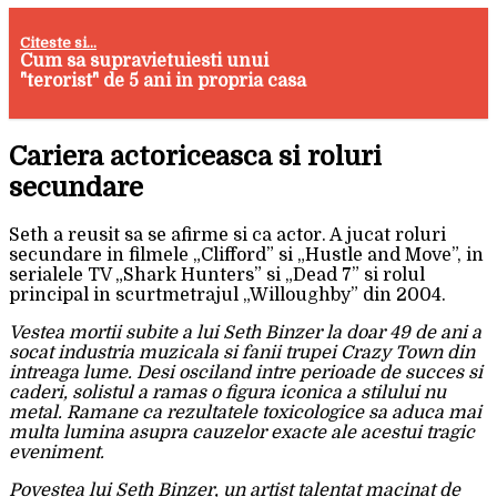
Citeste si...
Cum sa supravietuiesti unui
"terorist" de 5 ani in propria casa
Cariera actoriceasca si roluri
secundare
Seth a reusit sa se afirme si ca actor. A jucat roluri
secundare in filmele „Clifford” si „Hustle and Move”, in
serialele TV „Shark Hunters” si „Dead 7” si rolul
principal in scurtmetrajul „Willoughby” din 2004.
Vestea mortii subite a lui Seth Binzer la doar 49 de ani a
socat industria muzicala si fanii trupei Crazy Town din
intreaga lume. Desi osciland intre perioade de succes si
caderi, solistul a ramas o figura iconica a stilului nu
metal. Ramane ca rezultatele toxicologice sa aduca mai
multa lumina asupra cauzelor exacte ale acestui tragic
eveniment.
Povestea lui Seth Binzer, un artist talentat macinat de