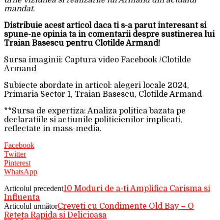
urne viziunea si realizarile lui Armand din actualul
mandat.
Distribuie acest articol daca ti s-a parut interesant si
spune-ne opinia ta in comentarii despre sustinerea lui
Traian Basescu pentru Clotilde Armand!
Sursa imaginii: Captura video Facebook /Clotilde
Armand
Subiecte abordate in articol: alegeri locale 2024,
Primaria Sector 1, Traian Basescu, Clotilde Armand
**Sursa de expertiza: Analiza politica bazata pe
declaratiile si actiunile politicienilor implicati,
reflectate in mass-media.
Facebook
Twitter
Pinterest
WhatsApp
Articolul precedent
10 Moduri de a-ti Amplifica Carisma si
Influenta
Articolul următor
Creveti cu Condimente Old Bay – O
Reteta Rapida si Delicioasa