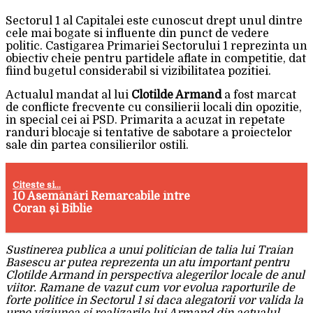
Sectorul 1 al Capitalei este cunoscut drept unul dintre
cele mai bogate si influente din punct de vedere
politic. Castigarea Primariei Sectorului 1 reprezinta un
obiectiv cheie pentru partidele aflate in competitie, dat
fiind bugetul considerabil si vizibilitatea pozitiei.
Actualul mandat al lui
Clotilde Armand
a fost marcat
de conflicte frecvente cu consilierii locali din opozitie,
in special cei ai PSD. Primarita a acuzat in repetate
randuri blocaje si tentative de sabotare a proiectelor
sale din partea consilierilor ostili.
Citeste si...
10 Asemănări Remarcabile între
Coran și Biblie
Sustinerea publica a unui politician de talia lui Traian
Basescu ar putea reprezenta un atu important pentru
Clotilde Armand in perspectiva alegerilor locale de anul
viitor. Ramane de vazut cum vor evolua raporturile de
forte politice in Sectorul 1 si daca alegatorii vor valida la