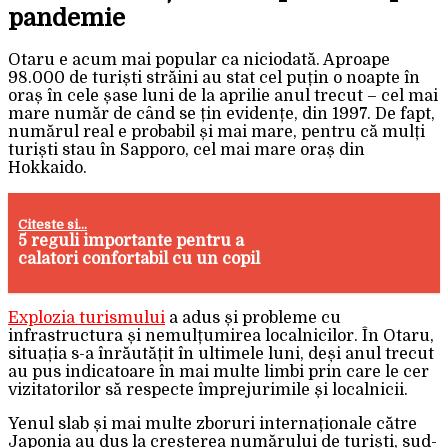
pandemie
Otaru e acum mai popular ca niciodată. Aproape
98.000 de turiști străini au stat cel puțin o noapte în
oraș în cele șase luni de la aprilie anul trecut – cel mai
mare număr de când se țin evidențe, din 1997. De fapt,
numărul real e probabil și mai mare, pentru că mulți
turiști stau în Sapporo, cel mai mare oraș din
Hokkaido.
Citeste si...
5 reguli importante pentru a
calatori confortabil cu un copil
Explozia turismului
a adus și probleme cu
infrastructura și nemulțumirea localnicilor. În Otaru,
situația s-a înrăutățit în ultimele luni, deși anul trecut
au pus indicatoare în mai multe limbi prin care le cer
vizitatorilor să respecte împrejurimile și localnicii.
Yenul slab și mai multe zboruri internaționale către
Japonia au dus la creșterea numărului de turiști, sud-