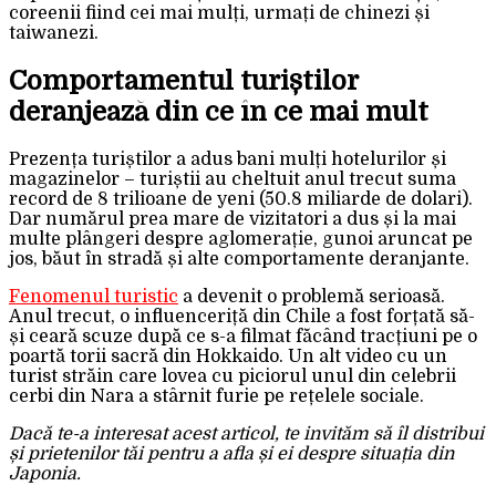
coreenii fiind cei mai mulți, urmați de chinezi și
taiwanezi.
Comportamentul turiștilor
deranjează din ce în ce mai mult
Prezența turiștilor a adus bani mulți hotelurilor și
magazinelor – turiștii au cheltuit anul trecut suma
record de 8 trilioane de yeni (50.8 miliarde de dolari).
Dar numărul prea mare de vizitatori a dus și la mai
multe plângeri despre aglomerație, gunoi aruncat pe
jos, băut în stradă și alte comportamente deranjante.
Fenomenul turistic
a devenit o problemă serioasă.
Anul trecut, o influenceriță din Chile a fost forțată să-
și ceară scuze după ce s-a filmat făcând tracțiuni pe o
poartă torii sacră din Hokkaido. Un alt video cu un
turist străin care lovea cu piciorul unul din celebrii
cerbi din Nara a stârnit furie pe rețelele sociale.
Dacă te-a interesat acest articol, te invităm să îl distribui
și prietenilor tăi pentru a afla și ei despre situația din
Japonia.