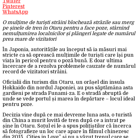
Twitter
Pinterest
WhatsApp
O mulțime de turiști străini blochează străzile sau merg
pe șinele de tren în Otaru pentru a face poze, stârnind
nemulțumirea localnicilor și plângeri legate de numărul
prea mare de vizitatori
În Japonia, autoritățile au început să ia măsuri mai
stricte ca să oprească mulțimile de turiști care își pun
viața în pericol pentru o poză bună. E doar ultima
încercare de a rezolva problemele cauzate de numărul
record de vizitatori străini.
Oficialii din turism din Otaru, un orășel din insula
Hokkaido din nordul Japoniei, au pus săptămâna asta
gardieni pe strada Funami-za. E o stradă abruptă de
unde se vede portul și marea în depărtare – locul ideal
pentru poze.
Decizia vine după ce mai devreme luna asta, o turistă
din China a murit lovită de tren după ce a intrat pe
șine în Otaru. Soțul ei le-a spus polițiștilor că încerca
să fotografieze un loc care apare în filmul chinezesc
din 2015 „Cities in Love” și nu a văzut trenul care se