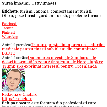
Sursa imaginii: Getty Images
Etichete:
turism Japonia, comportament turisti,
Otaru, poze turisti, gardieni turisti, probleme turism
Facebook
Twitter
Pinterest
WhatsApp
Articolul precedent
Trump oprește finanțarea procedurilor
medicale pentru tinerii sub 19 ani din comunitatea
LGBTQ
Articolul următor
Danemarca investește 2 miliarde de
dolari în armată în zona Atlanticului de Nord, după ce
Trump și-a exprimat interesul pentru Groenlanda
Redactia e-Click.ro
https://e-click.ro
Echipa noastra este formata din profesioniști care