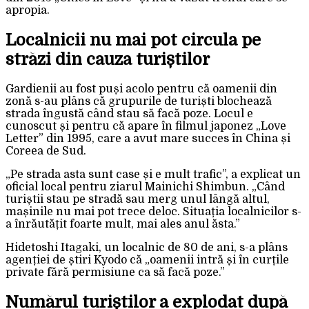
apropia.
Localnicii nu mai pot circula pe
străzi din cauza turiștilor
Gardienii au fost puși acolo pentru că oamenii din
zonă s-au plâns că grupurile de turiști blochează
strada îngustă când stau să facă poze. Locul e
cunoscut și pentru că apare în filmul japonez „Love
Letter” din 1995, care a avut mare succes în China și
Coreea de Sud.
„Pe strada asta sunt case și e mult trafic”, a explicat un
oficial local pentru ziarul Mainichi Shimbun. „Când
turiștii stau pe stradă sau merg unul lângă altul,
mașinile nu mai pot trece deloc. Situația localnicilor s-
a înrăutățit foarte mult, mai ales anul ăsta.”
Hidetoshi Itagaki, un localnic de 80 de ani, s-a plâns
agenției de știri Kyodo că „oamenii intră și în curțile
private fără permisiune ca să facă poze.”
Numărul turiștilor a explodat după