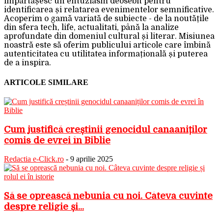
împărtășesc un entuziasm deosebit pentru
identificarea și relatarea evenimentelor semnificative.
Acoperim o gamă variată de subiecte - de la noutățile
din sfera tech, life, actualitati, până la analize
aprofundate din domeniul cultural și literar. Misiunea
noastră este să oferim publicului articole care îmbină
autenticitatea cu utilitatea informațională și puterea
de a inspira.
ARTICOLE SIMILARE
Cum justifică creștinii genocidul canaaniților
comis de evrei în Biblie
Redactia e-Click.ro
-
9 aprilie 2025
Să se oprească nebunia cu noi. Câteva cuvinte
despre religie și...