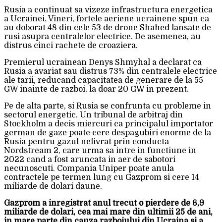
Rusia a continuat sa vizeze infrastructura energetica
a Ucrainei. Vineri, fortele aeriene ucrainene spun ca
au doborat 48 din cele 53 de drone Shahed lansate de
rusi asupra centralelor electrice. De asemenea, au
distrus cinci rachete de croaziera.
Premierul ucrainean Denys Shmyhal a declarat ca
Rusia a avariat sau distrus 73% din centralele electrice
ale tarii, reducand capacitatea de generare de la 55
GW inainte de razboi, la doar 20 GW in prezent.
Pe de alta parte, si Rusia se confrunta cu probleme in
sectorul energetic. Un tribunal de arbitraj din
Stockholm a decis miercuri ca principalul importator
german de gaze poate cere despagubiri enorme de la
Rusia pentru gazul nelivrat prin conducta
Nordstream 2, care urma sa intre in functiune in
2022 cand a fost aruncata in aer de sabotori
necunoscuti. Compania Uniper poate anula
contractele pe termen lung cu Gazprom si cere 14
miliarde de dolari daune.
Gazprom a inregistrat anul trecut o pierdere de 6,9
miliarde de dolari, cea mai mare din ultimii 25 de ani,
in mare parte din cauza razboiului din Ucraina si a