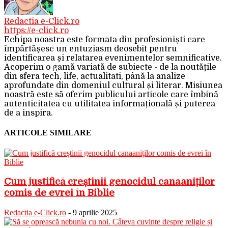
Redactia e-Click.ro
https://e-click.ro
Echipa noastra este formata din profesioniști care
împărtășesc un entuziasm deosebit pentru
identificarea și relatarea evenimentelor semnificative.
Acoperim o gamă variată de subiecte - de la noutățile
din sfera tech, life, actualitati, până la analize
aprofundate din domeniul cultural și literar. Misiunea
noastră este să oferim publicului articole care îmbină
autenticitatea cu utilitatea informațională și puterea
de a inspira.
ARTICOLE SIMILARE
Cum justifică creștinii genocidul canaaniților
comis de evrei în Biblie
Redactia e-Click.ro
-
9 aprilie 2025