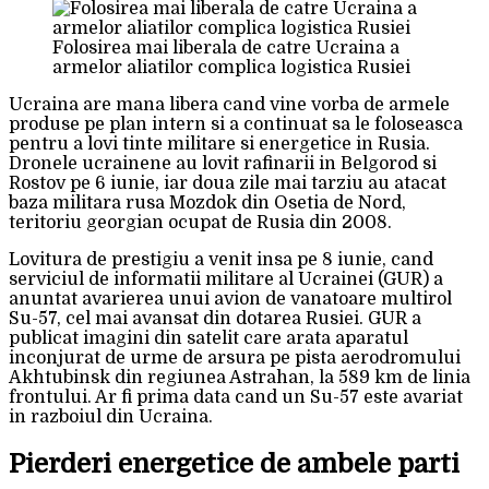
Folosirea mai liberala de catre Ucraina a
armelor aliatilor complica logistica Rusiei
Ucraina are mana libera cand vine vorba de armele
produse pe plan intern si a continuat sa le foloseasca
pentru a lovi tinte militare si energetice in Rusia.
Dronele ucrainene au lovit rafinarii in Belgorod si
Rostov pe 6 iunie, iar doua zile mai tarziu au atacat
baza militara rusa Mozdok din Osetia de Nord,
teritoriu georgian ocupat de Rusia din 2008.
Lovitura de prestigiu a venit insa pe 8 iunie, cand
serviciul de informatii militare al Ucrainei (GUR) a
anuntat avarierea unui avion de vanatoare multirol
Su-57, cel mai avansat din dotarea Rusiei. GUR a
publicat imagini din satelit care arata aparatul
inconjurat de urme de arsura pe pista aerodromului
Akhtubinsk din regiunea Astrahan, la 589 km de linia
frontului. Ar fi prima data cand un Su-57 este avariat
in razboiul din Ucraina.
Pierderi energetice de ambele parti