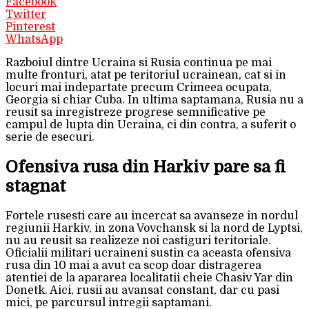
Facebook
Twitter
Pinterest
WhatsApp
Razboiul dintre Ucraina si Rusia continua pe mai
multe fronturi, atat pe teritoriul ucrainean, cat si in
locuri mai indepartate precum Crimeea ocupata,
Georgia si chiar Cuba. In ultima saptamana, Rusia nu a
reusit sa inregistreze progrese semnificative pe
campul de lupta din Ucraina, ci din contra, a suferit o
serie de esecuri.
Ofensiva rusa din Harkiv pare sa fi
stagnat
Fortele rusesti care au incercat sa avanseze in nordul
regiunii Harkiv, in zona Vovchansk si la nord de Lyptsi,
nu au reusit sa realizeze noi castiguri teritoriale.
Oficialii militari ucraineni sustin ca aceasta ofensiva
rusa din 10 mai a avut ca scop doar distragerea
atentiei de la apararea localitatii cheie Chasiv Yar din
Donetk. Aici, rusii au avansat constant, dar cu pasi
mici, pe parcursul intregii saptamani.