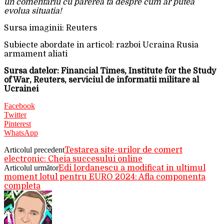
un comentariu cu parerea ta despre cum ar putea
evolua situatia!
Sursa imaginii: Reuters
Subiecte abordate in articol: razboi Ucraina Rusia
armament aliati
Sursa datelor: Financial Times, Institute for the Study
of War, Reuters, serviciul de informatii militare al
Ucrainei
Facebook
Twitter
Pinterest
WhatsApp
Articolul precedent
Testarea site-urilor de comert
electronic: Cheia succesului online
Articolul următor
Edi Iordanescu a modificat in ultimul
moment lotul pentru EURO 2024: Afla componenta
completa