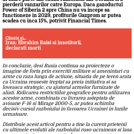
pierderii vanzarilor catre Europa. Daca gazoductul
Power of Siberia 2 spre China nu va incepe sa
functioneze in 2029, profiturile Gazprom ar putea
scadea cu inca 15%, potrivit Financial Times.
Citeste si...
Iran: Ebrahim Raisi si insotitorii,
declarati morti
In concluzie, desi Rusia continua sa proiecteze o
imagine de forta prin exercitii militare si amenintari cu
arme cu raza lunga de actiune, situatia de pe teren arata
ca Ucraina reuseste treptat sa preia initiativa si sa
loveasca strategic, cu ajutorul armelor furnizate de
aliati. Ridicarea restrictiilor geografice pentru utilizarea
acestor arme, combinata cu livrarea asteptata de
avioane F-16 si Mirage 2000-5, ar putea schimba
decisiv cursul razboiului in favoarea Ucrainei in lunile
urmatoare.
Distribuie acest articol pentru a tine la curent prietenii
cu ultimele evolutii ale razboiului ruso-ucrainean si lasa