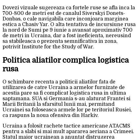
Dovezi vizuale sugereaza ca fortele ruse se afla inca la
700-800 de metri est de canalul Siverskyi Donets-
Donbas, o cale navigabila care inconjoara marginea
estica a Chasiv Yar. O alta tentativa de incursiune rusa
la nord de Sumi pe 9 iunie a avansat aproximativ 700
de metri in Ucraina, dar a fost ineficienta, nereusind
sa stabileasca o prezenta semnificativa in zona,
potrivit Institute for the Study of War.
Politica aliatilor complica logistica
rusa
O schimbare recenta a politicii aliatilor fata de
utilizarea de catre Ucraina a armelor furnizate de
acestia pare sa fi complicat logistica rusa in ultima
saptamana. SUA si Germania s-au alaturat Frantei si
Marii Britanii la sfarsitul lunii mai, permitand
Ucrainei sa foloseasca armele lor pe teritoriul Rusiei,
ca raspuns la noua ofensiva din Harkiv.
Ucraina a folosit rachete tactice americane ATACMS
pentru a slabi si mai mult apararea aeriana a Crimeei.
Statul major ucrainean a anuntat distrugerea