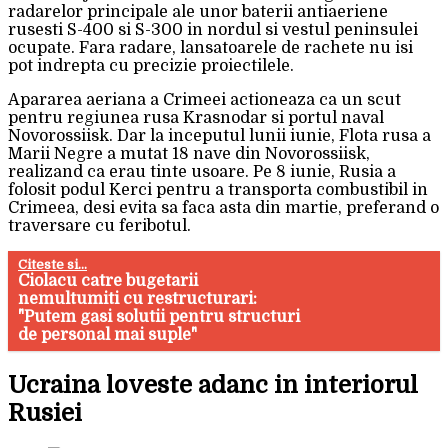
radarelor principale ale unor baterii antiaeriene
rusesti S-400 si S-300 in nordul si vestul peninsulei
ocupate. Fara radare, lansatoarele de rachete nu isi
pot indrepta cu precizie proiectilele.
Apararea aeriana a Crimeei actioneaza ca un scut
pentru regiunea rusa Krasnodar si portul naval
Novorossiisk. Dar la inceputul lunii iunie, Flota rusa a
Marii Negre a mutat 18 nave din Novorossiisk,
realizand ca erau tinte usoare. Pe 8 iunie, Rusia a
folosit podul Kerci pentru a transporta combustibil in
Crimeea, desi evita sa faca asta din martie, preferand o
traversare cu feribotul.
Citeste si...
Ciolacu catre bugetarii
nemultumiti cu restructurari:
"Putem gasi solutii pentru structuri
de personal mai suple"
Ucraina loveste adanc in interiorul
Rusiei