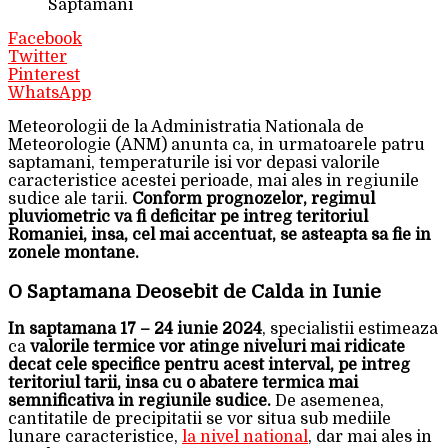
Saptamani
Facebook
Twitter
Pinterest
WhatsApp
Meteorologii de la Administratia Nationala de
Meteorologie (ANM) anunta ca, in urmatoarele patru
saptamani, temperaturile isi vor depasi valorile
caracteristice acestei perioade, mai ales in regiunile
sudice ale tarii.
Conform prognozelor, regimul
pluviometric va fi deficitar pe intreg teritoriul
Romaniei, insa, cel mai accentuat, se asteapta sa fie in
zonele montane.
O Saptamana Deosebit de Calda in Iunie
In saptamana 17 – 24 iunie 2024
, specialistii estimeaza
ca
valorile termice vor atinge niveluri mai ridicate
decat cele specifice pentru acest interval, pe intreg
teritoriul tarii, insa cu o abatere termica mai
semnificativa in regiunile sudice.
De asemenea,
cantitatile de precipitatii se vor situa sub mediile
lunare caracteristice,
la nivel national
, dar mai ales in