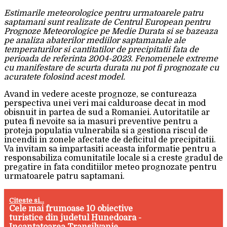
Estimarile meteorologice pentru urmatoarele patru
saptamani sunt realizate de Centrul European pentru
Prognoze Meteorologice pe Medie Durata si se bazeaza
pe analiza abaterilor mediilor saptamanale ale
temperaturilor si cantitatilor de precipitatii fata de
perioada de referinta 2004-2023. Fenomenele extreme
cu manifestare de scurta durata nu pot fi prognozate cu
acuratete folosind acest model.
Avand in vedere aceste prognoze, se contureaza
perspectiva unei veri mai calduroase decat in mod
obisnuit in partea de sud a Romaniei. Autoritatile ar
putea fi nevoite sa ia masuri preventive pentru a
proteja populatia vulnerabila si a gestiona riscul de
incendii in zonele afectate de deficitul de precipitatii.
Va invitam sa impartasiti aceasta informatie pentru a
responsabiliza comunitatile locale si a creste gradul de
pregatire in fata conditiilor meteo prognozate pentru
urmatoarele patru saptamani.
Citeste si...
Cele mai frumoase 10 obiective
turistice din judetul Hunedoara -
Incantatoarea Transilvanie