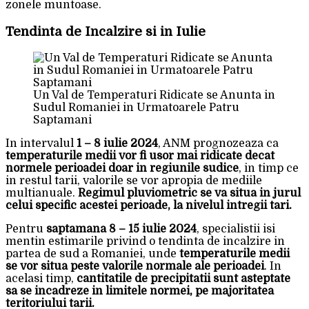
zonele muntoase.
Tendinta de Incalzire si in Iulie
Un Val de Temperaturi Ridicate se Anunta in
Sudul Romaniei in Urmatoarele Patru
Saptamani
In intervalul
1 – 8 iulie 2024
, ANM prognozeaza ca
temperaturile medii vor fi usor mai ridicate decat
normele perioadei doar in regiunile sudice
, in timp ce
in restul tarii, valorile se vor apropia de mediile
multianuale.
Regimul pluviometric se va situa in jurul
celui specific acestei perioade, la nivelul intregii tari.
Pentru
saptamana 8 – 15 iulie 2024
, specialistii isi
mentin estimarile privind o tendinta de incalzire in
partea de sud a Romaniei, unde
temperaturile medii
se vor situa peste valorile normale ale perioadei
. In
acelasi timp,
cantitatile de precipitatii sunt asteptate
sa se incadreze in limitele normei, pe majoritatea
teritoriului tarii.