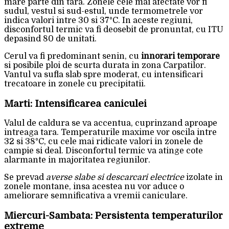
mare parte din tara. Zonele cele mai afectate vor fi
sudul, vestul si sud-estul, unde termometrele vor
indica valori intre 30 si 37°C. In aceste regiuni,
disconfortul termic va fi deosebit de pronuntat, cu ITU
depasind 80 de unitati.
Cerul va fi predominant senin, cu
innorari temporare
si posibile ploi de scurta durata in zona Carpatilor.
Vantul va sufla slab spre moderat, cu intensificari
trecatoare in zonele cu precipitatii.
Marti: Intensificarea caniculei
Valul de caldura se va accentua, cuprinzand aproape
intreaga tara. Temperaturile maxime vor oscila intre
32 si 38°C, cu cele mai ridicate valori in zonele de
campie si deal. Disconfortul termic va atinge cote
alarmante in majoritatea regiunilor.
Se prevad
averse slabe si descarcari electrice
izolate in
zonele montane, insa acestea nu vor aduce o
ameliorare semnificativa a vremii caniculare.
Miercuri-Sambata: Persistenta temperaturilor
extreme