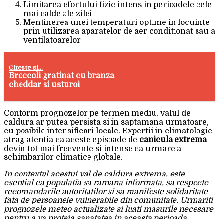
Limitarea efortului fizic intens in perioadele cele
mai calde ale zilei
Mentinerea unei temperaturi optime in locuinte
prin utilizarea aparatelor de aer conditionat sau a
ventilatoarelor
Citeste si...
Broccoli gratinat cu branza
cheddar si usturoi
Conform prognozelor pe termen mediu, valul de
caldura ar putea persista si in saptamana urmatoare,
cu posibile intensificari locale. Expertii in climatologie
atrag atentia ca aceste episoade de
canicula extrema
devin tot mai frecvente si intense ca urmare a
schimbarilor climatice globale.
In contextul acestui val de caldura extrema, este
esential ca populatia sa ramana informata, sa respecte
recomandarile autoritatilor si sa manifeste solidaritate
fata de persoanele vulnerabile din comunitate. Urmariti
prognozele meteo actualizate si luati masurile necesare
pentru a va proteja sanatatea in aceasta perioada