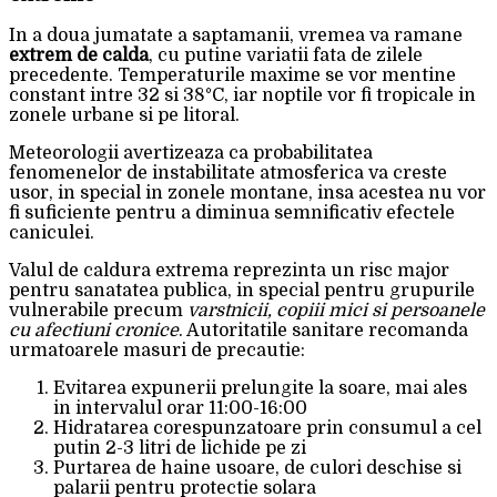
In a doua jumatate a saptamanii, vremea va ramane
extrem de calda
, cu putine variatii fata de zilele
precedente. Temperaturile maxime se vor mentine
constant intre 32 si 38°C, iar noptile vor fi tropicale in
zonele urbane si pe litoral.
Meteorologii avertizeaza ca probabilitatea
fenomenelor de instabilitate atmosferica va creste
usor, in special in zonele montane, insa acestea nu vor
fi suficiente pentru a diminua semnificativ efectele
caniculei.
Valul de caldura extrema reprezinta un risc major
pentru sanatatea publica, in special pentru grupurile
vulnerabile precum
varstnicii, copiii mici si persoanele
cu afectiuni cronice
. Autoritatile sanitare recomanda
urmatoarele masuri de precautie:
Evitarea expunerii prelungite la soare, mai ales
in intervalul orar 11:00-16:00
Hidratarea corespunzatoare prin consumul a cel
putin 2-3 litri de lichide pe zi
Purtarea de haine usoare, de culori deschise si
palarii pentru protectie solara