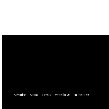
Conectare
Bine ați venit! Autentificați-vă in contul dvs
numele dvs de utilizator
parola dvs
Ați uitat parola? obține ajutor
Politica de Confidentialitate
Recuperare parola
Recuperați-vă parola
adresa dvs de email
O parola va fi trimisă pe adresa dvs de email.
Advertise
About
Events
Write for Us
In the Press