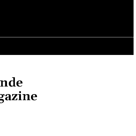
OPINII
inde
gazine