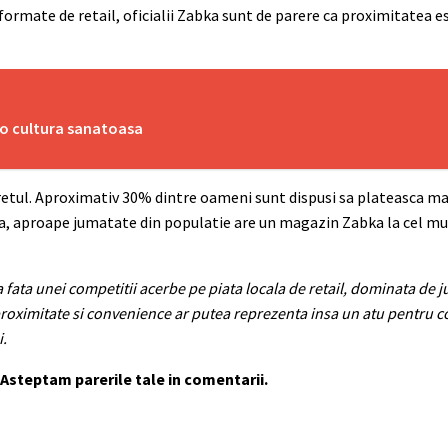
 formate de retail, oficialii Zabka sunt de parere ca proximitatea
u o cultura sanatoasa
retul. Aproximativ 30% dintre oameni sunt dispusi sa plateasca ma
, aproape jumatate din populatie are un magazin Zabka la cel mul
fata unei competitii acerbe pe piata locala de retail, dominata de j
roximitate si convenience ar putea reprezenta insa un atu pentru
i.
! Asteptam parerile tale in comentarii.