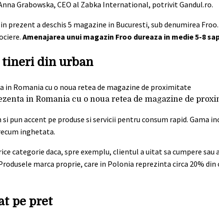
Anna Grabowska, CEO al Zabka International, potrivit Gandul.ro.
 in prezent a deschis 5 magazine in Bucuresti, sub denumirea Froo. 
ociere.
Amenajarea unui magazin Froo dureaza in medie 5-8 sa
 tineri din urban
 prezenta in Romania cu o noua retea de magazine de proxi
 si pun accent pe produse si servicii pentru consum rapid. Gama inc
precum inghetata.
rice categorie daca, spre exemplu, clientul a uitat sa cumpere sau 
Produsele marca proprie, care in Polonia reprezinta circa 20% din 
t pe pret