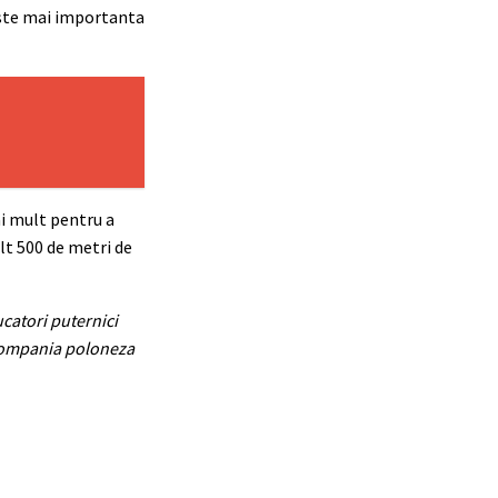
 este mai importanta
i mult pentru a
t 500 de metri de
ucatori puternici
 compania poloneza