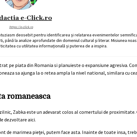
dactia e-Click.ro
https://e-click.ro
ntuziasm deosebit pentru identificarea și relatarea evenimentelor semnific
ati, până la analize aprofundate din domeniul cultural și literar. Misiunea noa
ticitatea cu utilitatea informațională și puterea de a inspira.
 intrat pe piata din Romania si planuieste o expansiune agresiva. C
neaza sa ajunga la o retea ampla la nivel national, similara cu cea
ata romaneasca
 zilnic, Zabka este un adevarat colos al comertului de proximitate
e dezvoltare aici.
ont de marimea pieţei, putem face asta. Inainte de toate insa, tre