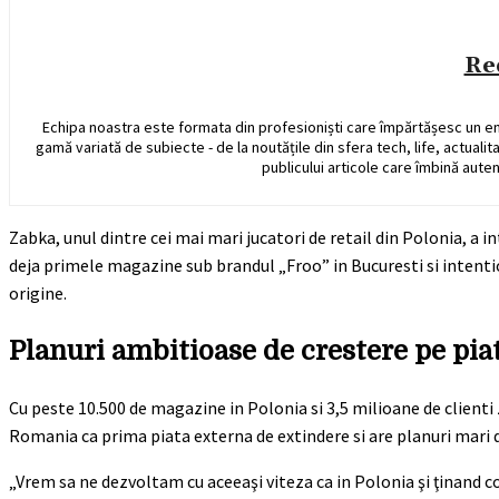
Re
Echipa noastra este formata din profesioniști care împărtășesc un e
gamă variată de subiecte - de la noutățile din sfera tech, life, actualit
publicului articole care îmbină auten
Zabka, unul dintre cei mai mari jucatori de retail din Polonia, a
deja primele magazine sub brandul „Froo” in Bucuresti si intentio
origine.
Planuri ambitioase de crestere pe pi
Cu peste 10.500 de magazine in Polonia si 3,5 milioane de clienti
Romania ca prima piata externa de extindere si are planuri mari d
„Vrem sa ne dezvoltam cu aceeaşi viteza ca in Polonia şi ţinand c