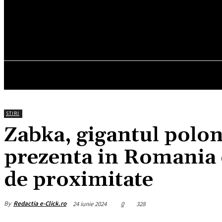
26
C
München
vineri, august 7, 2026
HOM
STIRI
Zabka, gigantul polone
prezenta in Romania 
de proximitate
By
Redactia e-Click.ro
24 iunie 2024
0
328