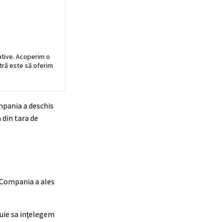
ative. Acoperim o
stră este să oferim
ompania a deschis
 din tara de
. Compania a ales
buie sa inţelegem