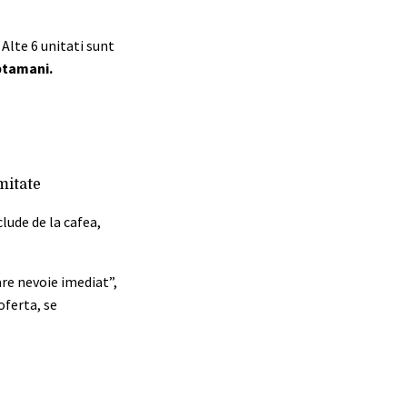
Alte 6 unitati sunt
ptamani.
mitate
lude de la cafea,
are nevoie imediat”,
oferta, se