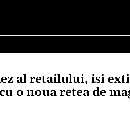
E
STIRI
TEHNOLOGIE-STIINTA
CURIOZITATI
z al retailului, isi ext
cu o noua retea de ma