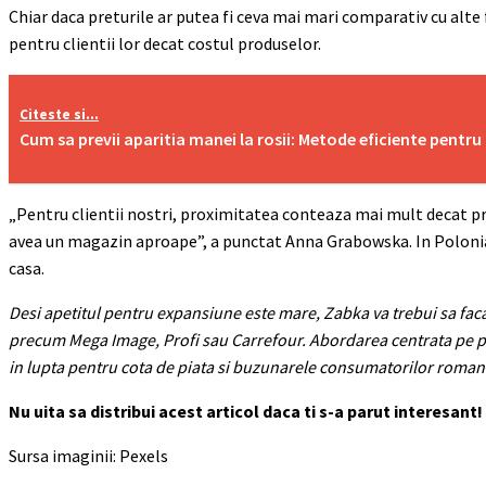
Chiar daca preturile ar putea fi ceva mai mari comparativ cu alte
pentru clientii lor decat costul produselor.
Citeste si...
Cum sa previi aparitia manei la rosii: Metode eficiente pentr
„Pentru clientii nostri, proximitatea conteaza mai mult decat p
avea un magazin aproape”, a punctat Anna Grabowska. In Polonia
casa.
Desi apetitul pentru expansiune este mare, Zabka va trebui sa faca 
precum Mega Image, Profi sau Carrefour. Abordarea centrata pe p
in lupta pentru cota de piata si buzunarele consumatorilor roman
Nu uita sa distribui acest articol daca ti s-a parut interesant
Sursa imaginii: Pexels