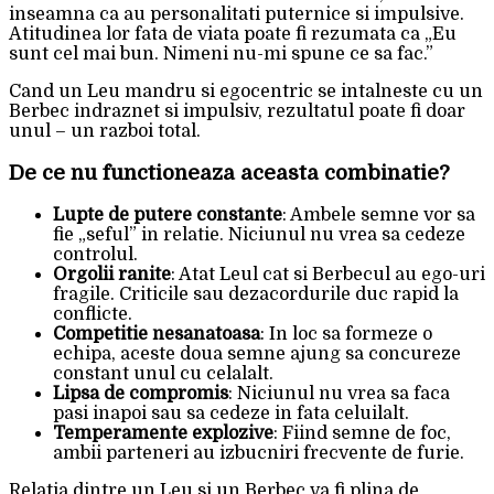
inseamna ca au personalitati puternice si impulsive.
Atitudinea lor fata de viata poate fi rezumata ca „Eu
sunt cel mai bun. Nimeni nu-mi spune ce sa fac.”
Cand un Leu mandru si egocentric se intalneste cu un
Berbec indraznet si impulsiv, rezultatul poate fi doar
unul – un razboi total.
De ce nu functioneaza aceasta combinatie?
Lupte de putere constante
: Ambele semne vor sa
fie „seful” in relatie. Niciunul nu vrea sa cedeze
controlul.
Orgolii ranite
: Atat Leul cat si Berbecul au ego-uri
fragile. Criticile sau dezacordurile duc rapid la
conflicte.
Competitie nesanatoasa
: In loc sa formeze o
echipa, aceste doua semne ajung sa concureze
constant unul cu celalalt.
Lipsa de compromis
: Niciunul nu vrea sa faca
pasi inapoi sau sa cedeze in fata celuilalt.
Temperamente explozive
: Fiind semne de foc,
ambii parteneri au izbucniri frecvente de furie.
Relatia dintre un Leu si un Berbec va fi plina de