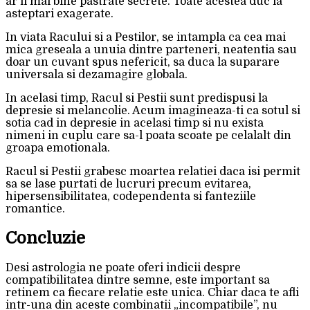
ar fi mai bine pastrate secrete. Toate acestea duc la
asteptari exagerate.
In viata Racului si a Pestilor, se intampla ca cea mai
mica greseala a unuia dintre parteneri, neatentia sau
doar un cuvant spus nefericit, sa duca la suparare
universala si dezamagire globala.
In acelasi timp, Racul si Pestii sunt predispusi la
depresie si melancolie. Acum imagineaza-ti ca sotul si
sotia cad in depresie in acelasi timp si nu exista
nimeni in cuplu care sa-l poata scoate pe celalalt din
groapa emotionala.
Racul si Pestii grabesc moartea relatiei daca isi permit
sa se lase purtati de lucruri precum evitarea,
hipersensibilitatea, codependenta si fanteziile
romantice.
Concluzie
Desi astrologia ne poate oferi indicii despre
compatibilitatea dintre semne, este important sa
retinem ca fiecare relatie este unica. Chiar daca te afli
intr-una din aceste combinatii „incompatibile”, nu