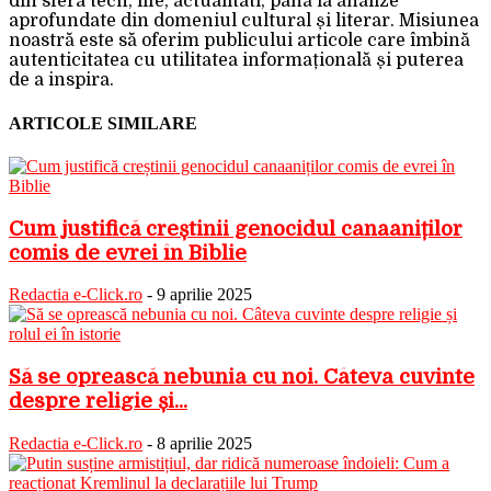
din sfera tech, life, actualitati, până la analize
aprofundate din domeniul cultural și literar. Misiunea
noastră este să oferim publicului articole care îmbină
autenticitatea cu utilitatea informațională și puterea
de a inspira.
ARTICOLE SIMILARE
Cum justifică creștinii genocidul canaaniților
comis de evrei în Biblie
Redactia e-Click.ro
-
9 aprilie 2025
Să se oprească nebunia cu noi. Câteva cuvinte
despre religie și...
Redactia e-Click.ro
-
8 aprilie 2025