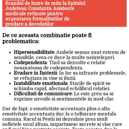
Scandal de luare de mita la Spitalul
Judetean Constanta: Asistente
medicale retinute pentru
urgentarea formalitatilor de
predare a decedatilor
De ce aceasta combinatie poate fi
problematica:
Hipersensibilitate
: Ambele semne sunt extrem de
sensibile, ceea ce duce la multe neintelegeri.
Codependenta
: Tind sa dezvolte o relatie
nesanatoasa de codependenta.
Evadare in fantezii
: In loc sa infrunte problemele,
se refugiaza in vise si iluzii.
Instabilitate emotionala
: Starile de spirit se
schimba rapid, afectand echilibrul relatiei.
Dificultati de comunicare
: Le este greu sa-si
exprime nevoile si sentimentele in mod clar.
Dar de fapt, o emotivitate accentuata plus o alta
emotivitate accentuata duc la o tulburare mentala
comuna. Racul si Pestii isi dezvaluie prea mult
sufletele unul altuia, impartasesc secrete si vise care