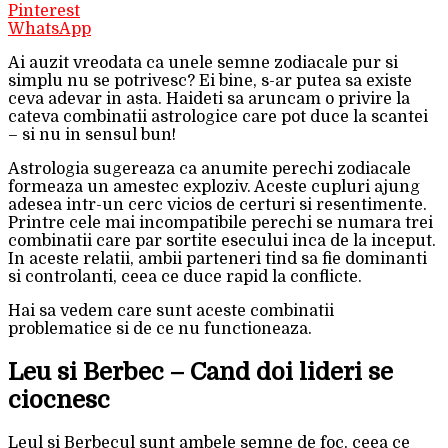
Pinterest
WhatsApp
Ai auzit vreodata ca unele semne zodiacale pur si
simplu nu se potrivesc? Ei bine, s-ar putea sa existe
ceva adevar in asta. Haideti sa aruncam o privire la
cateva combinatii astrologice care pot duce la scantei
– si nu in sensul bun!
Astrologia sugereaza ca anumite perechi zodiacale
formeaza un amestec exploziv. Aceste cupluri ajung
adesea intr-un cerc vicios de certuri si resentimente.
Printre cele mai incompatibile perechi se numara trei
combinatii care par sortite esecului inca de la inceput.
In aceste relatii, ambii parteneri tind sa fie dominanti
si controlanti, ceea ce duce rapid la conflicte.
Hai sa vedem care sunt aceste combinatii
problematice si de ce nu functioneaza.
Leu si Berbec – Cand doi lideri se
ciocnesc
Leul si Berbecul sunt ambele semne de foc, ceea ce