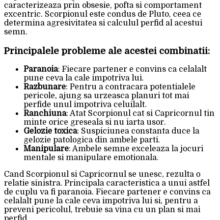
caracterizeaza prin obsesie, pofta si comportament
excentric. Scorpionul este condus de Pluto, ceea ce
determina agresivitatea si calculul perfid al acestui
semn.
Principalele probleme ale acestei combinatii:
Paranoia
: Fiecare partener e convins ca celalalt
pune ceva la cale impotriva lui.
Razbunare
: Pentru a contracara potentialele
pericole, ajung sa urzeasca planuri tot mai
perfide unul impotriva celuilalt.
Ranchiuna
: Atat Scorpionul cat si Capricornul tin
minte orice greseala si nu iarta usor.
Gelozie toxica
: Suspiciunea constanta duce la
gelozie patologica din ambele parti.
Manipulare
: Ambele semne exceleaza la jocuri
mentale si manipulare emotionala.
Cand Scorpionul si Capricornul se unesc, rezulta o
relatie sinistra. Principala caracteristica a unui astfel
de cuplu va fi paranoia. Fiecare partener e convins ca
celalalt pune la cale ceva impotriva lui si, pentru a
preveni pericolul, trebuie sa vina cu un plan si mai
perfid.