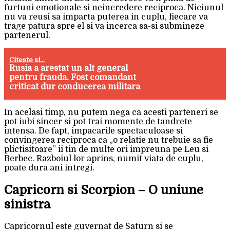
furtuni emotionale si neincredere reciproca. Niciunul
nu va reusi sa imparta puterea in cuplu, fiecare va
trage patura spre el si va incerca sa-si submineze
partenerul.
Citeste si...
Rusia a arestat un alt general
pentru frauda. Fost comandant
criticat dur conducerea militara
In acelasi timp, nu putem nega ca acesti parteneri se
pot iubi sincer si pot trai momente de tandrete
intensa. De fapt, impacarile spectaculoase si
convingerea reciproca ca „o relatie nu trebuie sa fie
plictisitoare” ii tin de multe ori impreuna pe Leu si
Berbec. Razboiul lor aprins, numit viata de cuplu,
poate dura ani intregi.
Capricorn si Scorpion – O uniune
sinistra
Capricornul este guvernat de Saturn si se