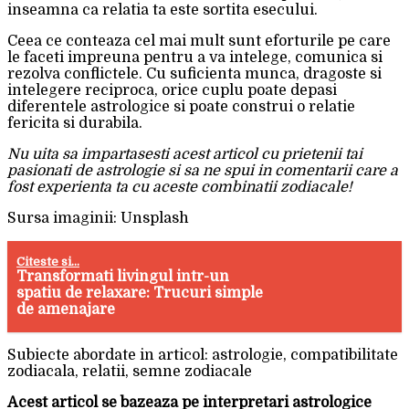
inseamna ca relatia ta este sortita esecului.
Ceea ce conteaza cel mai mult sunt eforturile pe care
le faceti impreuna pentru a va intelege, comunica si
rezolva conflictele. Cu suficienta munca, dragoste si
intelegere reciproca, orice cuplu poate depasi
diferentele astrologice si poate construi o relatie
fericita si durabila.
Nu uita sa impartasesti acest articol cu prietenii tai
pasionati de astrologie si sa ne spui in comentarii care a
fost experienta ta cu aceste combinatii zodiacale!
Sursa imaginii: Unsplash
Citeste si...
Transformati livingul intr-un
spatiu de relaxare: Trucuri simple
de amenajare
Subiecte abordate in articol: astrologie, compatibilitate
zodiacala, relatii, semne zodiacale
Acest articol se bazeaza pe interpretari astrologice