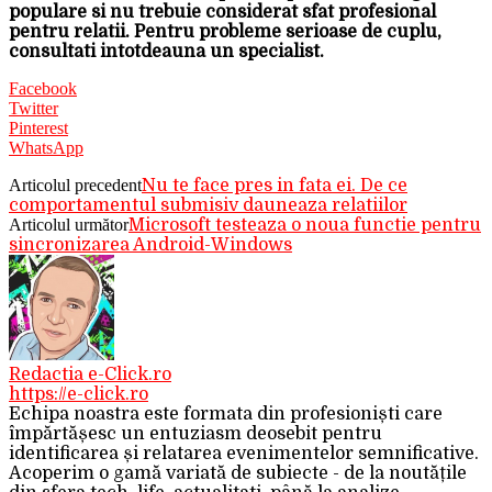
populare si nu trebuie considerat sfat profesional
pentru relatii. Pentru probleme serioase de cuplu,
consultati intotdeauna un specialist.
Facebook
Twitter
Pinterest
WhatsApp
Articolul precedent
Nu te face pres in fata ei. De ce
comportamentul submisiv dauneaza relatiilor
Articolul următor
Microsoft testeaza o noua functie pentru
sincronizarea Android-Windows
Redactia e-Click.ro
https://e-click.ro
Echipa noastra este formata din profesioniști care
împărtășesc un entuziasm deosebit pentru
identificarea și relatarea evenimentelor semnificative.
Acoperim o gamă variată de subiecte - de la noutățile