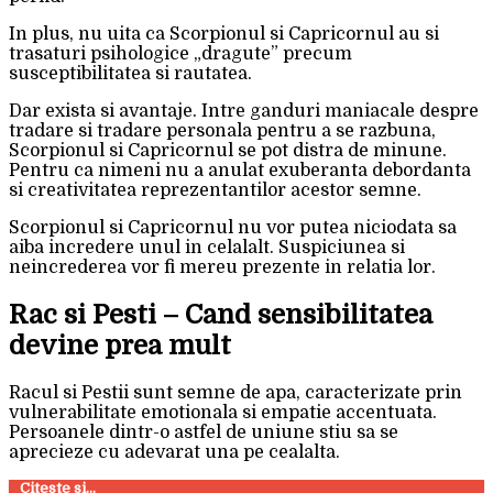
In plus, nu uita ca Scorpionul si Capricornul au si
trasaturi psihologice „dragute” precum
susceptibilitatea si rautatea.
Dar exista si avantaje. Intre ganduri maniacale despre
tradare si tradare personala pentru a se razbuna,
Scorpionul si Capricornul se pot distra de minune.
Pentru ca nimeni nu a anulat exuberanta debordanta
si creativitatea reprezentantilor acestor semne.
Scorpionul si Capricornul nu vor putea niciodata sa
aiba incredere unul in celalalt. Suspiciunea si
neincrederea vor fi mereu prezente in relatia lor.
Rac si Pesti – Cand sensibilitatea
devine prea mult
Racul si Pestii sunt semne de apa, caracterizate prin
vulnerabilitate emotionala si empatie accentuata.
Persoanele dintr-o astfel de uniune stiu sa se
aprecieze cu adevarat una pe cealalta.
Citeste si...