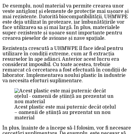
De exemplu, noul material va permite crearea unor
veste antiglonț și elemente de protecție mai ușoare și
mai rezistente. Datorită biocompatibilității, UHMWPE
este deja utilizat în protezare, iar îmbunătățirile vor
face utilizarea sa și mai largă. În plus, materialele
super-rezistente și ușoare sunt importante pentru
crearea pieselor de avioane și nave spațiale.
Rezistența crescută a UHMWPE îl face ideal pentru
utilizare în condiții extreme, cum ar fi extracția
resurselor în ape adânci. Anterior acest lucru era
considerat imposibil. Cu toate acestea, trebuie
remarcat că cercetarea a fost efectuată în condiții de
laborator. Implementarea noului plastic în industrie
va necesita eforturi suplimentare.
Acest plastic este mai puternic decât oțelul
– oamenii de știință au prezentat un nou
material
În plus, înainte de a începe să-l folosim, vor fi necesare
cercetări suplimentare. De exemplu, este necesar să