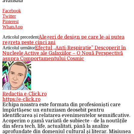
avansată
Facebook
Twitter
Pinterest
WhatsApp
Articolul precedent
Alegeri de design pe care le-ai putea
regreta peste cinci ani
Articolul următor
Efectul „Anti-Respirație” Descoperit în
Nucleele Active ale Galaxiilor – O Nouă Perspectivă
asupra Comportamentului Cosmic
Redactia e-Click.ro
https://e-click.ro
Echipa noastra este formata din profesioniști care
împărtășesc un entuziasm deosebit pentru
identificarea și relatarea evenimentelor semnificative.
Acoperim o gamă variată de subiecte - de la noutățile
din sfera tech, life, actualitati, până la analize
aprofundate din domeniul cultural și literar. Misiunea