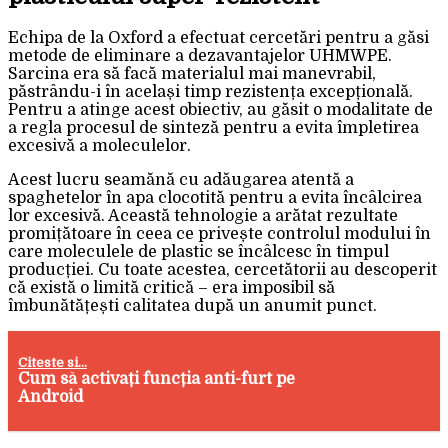
Echipa de la Oxford a efectuat cercetări pentru a găsi
metode de eliminare a dezavantajelor UHMWPE.
Sarcina era să facă materialul mai manevrabil,
păstrându-i în același timp rezistența excepțională.
Pentru a atinge acest obiectiv, au găsit o modalitate de
a regla procesul de sinteză pentru a evita împletirea
excesivă a moleculelor.
Acest lucru seamănă cu adăugarea atentă a
spaghetelor în apa clocotită pentru a evita încâlcirea
lor excesivă. Această tehnologie a arătat rezultate
promițătoare în ceea ce privește controlul modului în
care moleculele de plastic se încâlcesc în timpul
producției. Cu toate acestea, cercetătorii au descoperit
că există o limită critică – era imposibil să
îmbunătățești calitatea după un anumit punct.
Citeste si...
Cum să activați funcția anti-furt pe
Android