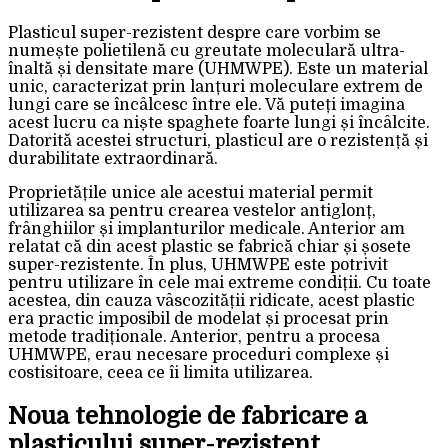
Plasticul super-rezistent despre care vorbim se
numește polietilenă cu greutate moleculară ultra-
înaltă și densitate mare (UHMWPE). Este un material
unic, caracterizat prin lanțuri moleculare extrem de
lungi care se încâlcesc între ele. Vă puteți imagina
acest lucru ca niște spaghete foarte lungi și încâlcite.
Datorită acestei structuri, plasticul are o rezistență și
durabilitate extraordinară.
Proprietățile unice ale acestui material permit
utilizarea sa pentru crearea vestelor antiglonț,
frânghiilor și implanturilor medicale. Anterior am
relatat că din acest plastic se fabrică chiar și șosete
super-rezistente. În plus, UHMWPE este potrivit
pentru utilizare în cele mai extreme condiții. Cu toate
acestea, din cauza vâscozității ridicate, acest plastic
era practic imposibil de modelat și procesat prin
metode tradiționale. Anterior, pentru a procesa
UHMWPE, erau necesare proceduri complexe și
costisitoare, ceea ce îi limita utilizarea.
Noua tehnologie de fabricare a
plasticului super-rezistent