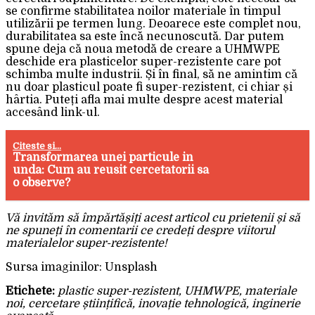
se confirme stabilitatea noilor materiale în timpul
utilizării pe termen lung. Deoarece este complet nou,
durabilitatea sa este încă necunoscută. Dar putem
spune deja că noua metodă de creare a UHMWPE
deschide era plasticelor super-rezistente care pot
schimba multe industrii. Și în final, să ne amintim că
nu doar plasticul poate fi super-rezistent, ci chiar și
hârtia. Puteți afla mai multe despre acest material
accesând link-ul.
Citeste si...
Transformarea unei particule in
unda: Cum au reusit cercetatorii sa
o observe?
Vă invităm să împărtășiți acest articol cu prietenii și să
ne spuneți în comentarii ce credeți despre viitorul
materialelor super-rezistente!
Sursa imaginilor: Unsplash
Etichete:
plastic super-rezistent, UHMWPE, materiale
noi, cercetare științifică, inovație tehnologică, inginerie