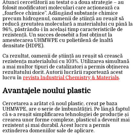
Atunci cercetătorii au testat o a doua strategie – au
folosit modificatori moleculari care acționează ca
„foarfece chimice”. Adăugând substanțe chimice
precum hidrogenul, oamenii de știință au reușit să
reducă greutatea moleculară a materialului cu până la
96%, păstrându-i în același timp caracteristicile de
rezistență. Un succes deosebit a fost obținut la
amestecarea UHMWPE cu polietilenă de înaltă
densitate (HDPE).
Ca rezultat, oamenii de știință au reușit să crească
rezistența materialului cu 103%. Utilizarea simultană
a mai multor tipuri de catalizatori a permis obținerea
rezultatului dorit. Autorii lucrării raportează acest
lucru în
revista Industrial Chemistry & Materials
.
Avantajele noului plastic
Cercetarea a arătat că noul plastic, creat pe baza
UHMWPE, are o serie de îmbunătățiri. Pe lângă faptul
că s-a reușit simplificarea tehnologiei de producție și
crearea unor forme complexe, plasticul a devenit mai
rezistent și mai durabil. Acest lucru a permis
extinderea domeniilor sale de aplicare.