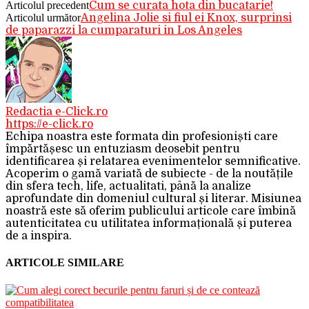
Articolul precedent
Cum se curata hota din bucatarie!
Articolul următor
Angelina Jolie si fiul ei Knox, surprinsi
de paparazzi la cumparaturi in Los Angeles
Redactia e-Click.ro
https://e-click.ro
Echipa noastra este formata din profesioniști care
împărtășesc un entuziasm deosebit pentru
identificarea și relatarea evenimentelor semnificative.
Acoperim o gamă variată de subiecte - de la noutățile
din sfera tech, life, actualitati, până la analize
aprofundate din domeniul cultural și literar. Misiunea
noastră este să oferim publicului articole care îmbină
autenticitatea cu utilitatea informațională și puterea
de a inspira.
ARTICOLE SIMILARE