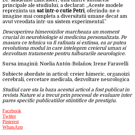
Dr. Madeline Lancaster, una dintre autoarele
principale ale studiului, a declarat: „Aceste modele
reprezinta un
sat intr-o cutie Petri
, oferindu-ne o
imagine mai completa a diversitatii umane decat am
avut vreodata intr-un sistem experimental.”
Descoperirea himeroizilor marcheaza un moment
crucial in neurobiologie si medicina personalizata. Pe
masura ce tehnica va fi rafinata si extinsa, ea ar putea
revolutiona modul in care intelegem creierul uman si
dezvoltam tratamente pentru tulburarile neurologice.
Sursa imaginii: Noelia Antón-Bolaños; Irene Faravelli
Subiecte abordate in articol: creier himeric, organoizi
cerebrali, cercetare medicala, dezvoltare neurologica
Studiul care sta la baza acestui articol a fost publicat in
revista Nature si a trecut prin procesul de evaluare inter
pares specific publicatiilor stiintifice de prestigiu.
Facebook
Twitter
Pinterest
WhatsApp