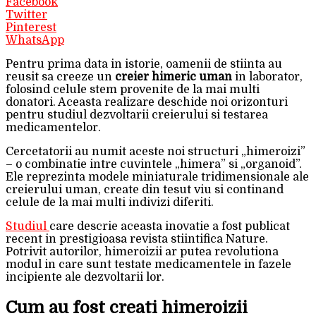
Facebook
Twitter
Pinterest
WhatsApp
Pentru prima data in istorie, oamenii de stiinta au
reusit sa creeze un
creier himeric uman
in laborator,
folosind celule stem provenite de la mai multi
donatori. Aceasta realizare deschide noi orizonturi
pentru studiul dezvoltarii creierului si testarea
medicamentelor.
Cercetatorii au numit aceste noi structuri „himeroizi”
– o combinatie intre cuvintele „himera” si „organoid”.
Ele reprezinta modele miniaturale tridimensionale ale
creierului uman, create din tesut viu si continand
celule de la mai multi indivizi diferiti.
Studiul
care descrie aceasta inovatie a fost publicat
recent in prestigioasa revista stiintifica Nature.
Potrivit autorilor, himeroizii ar putea revolutiona
modul in care sunt testate medicamentele in fazele
incipiente ale dezvoltarii lor.
Cum au fost creati himeroizii