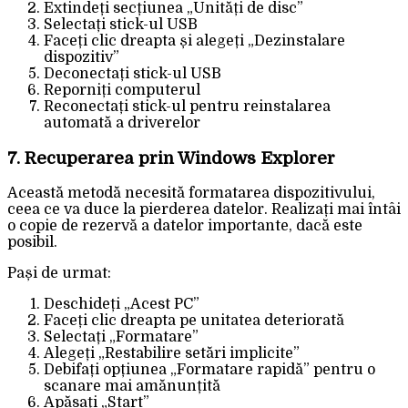
Extindeți secțiunea „Unități de disc”
Selectați stick-ul USB
Faceți clic dreapta și alegeți „Dezinstalare
dispozitiv”
Deconectați stick-ul USB
Reporniți computerul
Reconectați stick-ul pentru reinstalarea
automată a driverelor
7. Recuperarea prin Windows Explorer
Această metodă necesită formatarea dispozitivului,
ceea ce va duce la pierderea datelor. Realizați mai întâi
o copie de rezervă a datelor importante, dacă este
posibil.
Pași de urmat:
Deschideți „Acest PC”
Faceți clic dreapta pe unitatea deteriorată
Selectați „Formatare”
Alegeți „Restabilire setări implicite”
Debifați opțiunea „Formatare rapidă” pentru o
scanare mai amănunțită
Apăsați „Start”