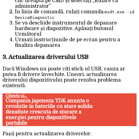
clic dreapta pe CMD și selectați „Rulare ca
administrator”
În linia de comandă, rulați comanda:
msdt.exe -id
DeviceDiagnostic
Se va deschide instrumentul de depanare
hardware și dispozitive. Apăsați butonul
Următorul
Urmați instrucțiunile de pe ecran pentru a
finaliza depanarea
3. Actualizarea driverului USB
Dacă Windows nu poate citi stick-ul USB, cauza ar
putea fi drivere învechite. Uneori, actualizarea
driverului dispozitivului poate rezolva problema
existentă.
Citeste si...
Compania japoneza TDK anunta o
revolutie in bateriile cu stare solida:
densitate crescuta de stocare a
energiei pentru dispozitivele
portabile
Pașii pentru actualizarea driverelor: