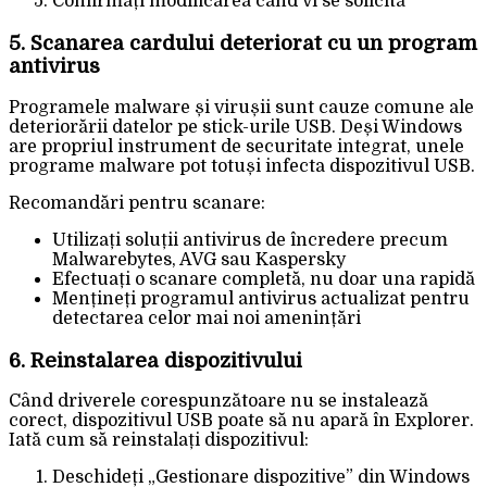
Confirmați modificarea când vi se solicită
5. Scanarea cardului deteriorat cu un program
antivirus
Programele malware și virușii sunt cauze comune ale
deteriorării datelor pe stick-urile USB. Deși Windows
are propriul instrument de securitate integrat, unele
programe malware pot totuși infecta dispozitivul USB.
Recomandări pentru scanare:
Utilizați soluții antivirus de încredere precum
Malwarebytes, AVG sau Kaspersky
Efectuați o scanare completă, nu doar una rapidă
Mențineți programul antivirus actualizat pentru
detectarea celor mai noi amenințări
6. Reinstalarea dispozitivului
Când driverele corespunzătoare nu se instalează
corect, dispozitivul USB poate să nu apară în Explorer.
Iată cum să reinstalați dispozitivul:
Deschideți „Gestionare dispozitive” din Windows