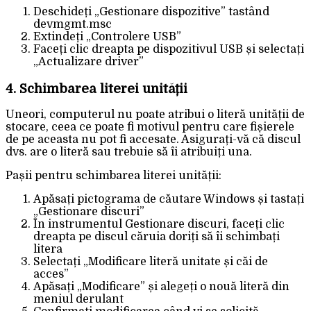
Deschideți „Gestionare dispozitive” tastând
devmgmt.msc
Extindeți „Controlere USB”
Faceți clic dreapta pe dispozitivul USB și selectați
„Actualizare driver”
4. Schimbarea literei unității
Uneori, computerul nu poate atribui o literă unității de
stocare, ceea ce poate fi motivul pentru care fișierele
de pe aceasta nu pot fi accesate. Asigurați-vă că discul
dvs. are o literă sau trebuie să îi atribuiți una.
Pașii pentru schimbarea literei unității:
Apăsați pictograma de căutare Windows și tastați
„Gestionare discuri”
În instrumentul Gestionare discuri, faceți clic
dreapta pe discul căruia doriți să îi schimbați
litera
Selectați „Modificare literă unitate și căi de
acces”
Apăsați „Modificare” și alegeți o nouă literă din
meniul derulant