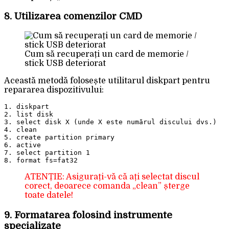
8. Utilizarea comenzilor CMD
Cum să recuperați un card de memorie /
stick USB deteriorat
Această metodă folosește utilitarul diskpart pentru
repararea dispozitivului:
1. diskpart

2. list disk

3. select disk X (unde X este numărul discului dvs.)

4. clean

5. create partition primary

6. active

7. select partition 1

ATENȚIE: Asigurați-vă că ați selectat discul
corect, deoarece comanda „clean” șterge
toate datele!
9. Formatarea folosind instrumente
specializate