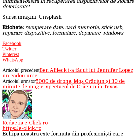
dumneavoastră în recuperarea dispozitivelor de stocare
deteriorate!
Sursa imagini: Unsplash
Etichete:
recuperare date, card memorie, stick usb,
reparare dispozitive, formatare, depanare windows
Facebook
Twitter
Pinterest
WhatsApp
Articolul precedent
Ben Affleck i-a făcut lui Jennifer Lopez
un cadou unic
Articolul următor
5000 de drone, Moș Crăciun și 30 de
minute de magie: spectacol de Crăciun în Texas
Redactia e-Click.ro
https://e-click.ro
Echipa noastra este formata din profesioniști care