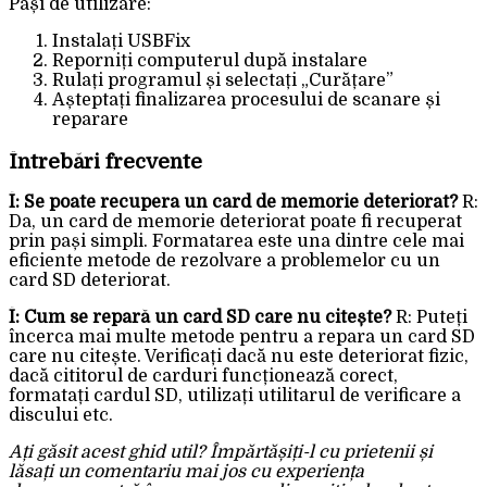
Pași de utilizare:
Instalați USBFix
Reporniți computerul după instalare
Rulați programul și selectați „Curățare”
Așteptați finalizarea procesului de scanare și
reparare
Întrebări frecvente
Î: Se poate recupera un card de memorie deteriorat?
R:
Da, un card de memorie deteriorat poate fi recuperat
prin pași simpli. Formatarea este una dintre cele mai
eficiente metode de rezolvare a problemelor cu un
card SD deteriorat.
Î: Cum se repară un card SD care nu citește?
R: Puteți
încerca mai multe metode pentru a repara un card SD
care nu citește. Verificați dacă nu este deteriorat fizic,
dacă cititorul de carduri funcționează corect,
formatați cardul SD, utilizați utilitarul de verificare a
discului etc.
Ați găsit acest ghid util? Împărtășiți-l cu prietenii și
lăsați un comentariu mai jos cu experiența