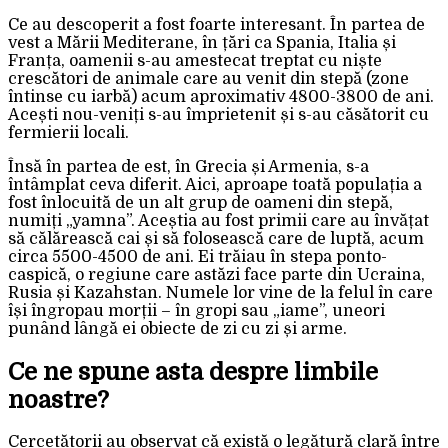
Ce au descoperit a fost foarte interesant. În partea de
vest a Mării Mediterane, în țări ca Spania, Italia și
Franța, oamenii s-au amestecat treptat cu niște
crescători de animale care au venit din stepă (zone
întinse cu iarbă) acum aproximativ 4800-3800 de ani.
Acești nou-veniți s-au împrietenit și s-au căsătorit cu
fermierii locali.
Însă în partea de est, în Grecia și Armenia, s-a
întâmplat ceva diferit. Aici, aproape toată populația a
fost înlocuită de un alt grup de oameni din stepă,
numiți „yamna”. Aceștia au fost primii care au învățat
să călărească cai și să folosească care de luptă, acum
circa 5500-4500 de ani. Ei trăiau în stepa ponto-
caspică, o regiune care astăzi face parte din Ucraina,
Rusia și Kazahstan. Numele lor vine de la felul în care
își îngropau morții – în gropi sau „iame”, uneori
punând lângă ei obiecte de zi cu zi și arme.
Ce ne spune asta despre limbile
noastre?
Cercetătorii au observat că există o legătură clară între