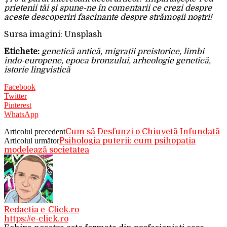
prietenii tăi și spune-ne în comentarii ce crezi despre
aceste descoperiri fascinante despre strămoșii noștri!
Sursa imagini: Unsplash
Etichete:
genetică antică, migrații preistorice, limbi
indo-europene, epoca bronzului, arheologie genetică,
istorie lingvistică
Facebook
Twitter
Pinterest
WhatsApp
Articolul precedent
Cum să Desfunzi o Chiuvetă Infundată
Articolul următor
Psihologia puterii: cum psihopația
modelează societatea
Redactia e-Click.ro
https://e-click.ro