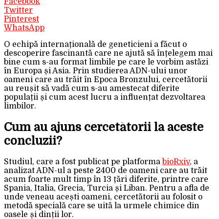
Facebook
Twitter
Pinterest
WhatsApp
O echipă internațională de geneticieni a făcut o
descoperire fascinantă care ne ajută să înțelegem mai
bine cum s-au format limbile pe care le vorbim astăzi
în Europa și Asia. Prin studierea ADN-ului unor
oameni care au trăit în Epoca Bronzului, cercetătorii
au reușit să vadă cum s-au amestecat diferite
populații și cum acest lucru a influențat dezvoltarea
limbilor.
Cum au ajuns cercetătorii la aceste
concluzii?
Studiul, care a fost publicat pe platforma
bioRxiv
, a
analizat ADN-ul a peste 2400 de oameni care au trăit
acum foarte mult timp în 13 țări diferite, printre care
Spania, Italia, Grecia, Turcia și Liban. Pentru a afla de
unde veneau acești oameni, cercetătorii au folosit o
metodă specială care se uită la urmele chimice din
oasele și dinții lor.