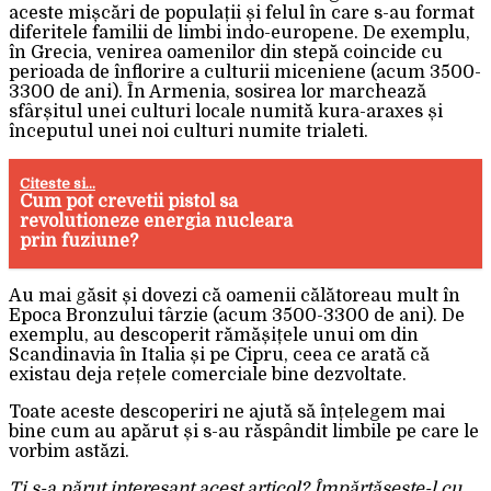
aceste mișcări de populații și felul în care s-au format
diferitele familii de limbi indo-europene. De exemplu,
în Grecia, venirea oamenilor din stepă coincide cu
perioada de înflorire a culturii miceniene (acum 3500-
3300 de ani). În Armenia, sosirea lor marchează
sfârșitul unei culturi locale numită kura-araxes și
începutul unei noi culturi numite trialeti.
Citeste si...
Cum pot crevetii pistol sa
revolutioneze energia nucleara
prin fuziune?
Au mai găsit și dovezi că oamenii călătoreau mult în
Epoca Bronzului târzie (acum 3500-3300 de ani). De
exemplu, au descoperit rămășițele unui om din
Scandinavia în Italia și pe Cipru, ceea ce arată că
existau deja rețele comerciale bine dezvoltate.
Toate aceste descoperiri ne ajută să înțelegem mai
bine cum au apărut și s-au răspândit limbile pe care le
vorbim astăzi.
Ți s-a părut interesant acest articol? Împărtășește-l cu