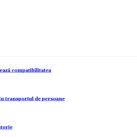
tează compatibilitatea
 în transportul de persoane
torie