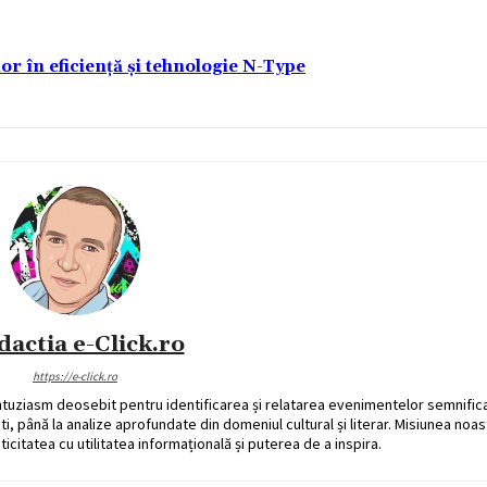
lor în eficiență și tehnologie N-Type
dactia e-Click.ro
https://e-click.ro
ntuziasm deosebit pentru identificarea și relatarea evenimentelor semnific
ati, până la analize aprofundate din domeniul cultural și literar. Misiunea noa
ticitatea cu utilitatea informațională și puterea de a inspira.