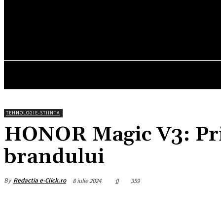
14.7
C
München
sâmbătă, august 8, 2026
HOM
TEHNOLOGIE-STIINTA
HONOR Magic V3: Primu
brandului
By
Redactia e-Click.ro
8 iulie 2024
0
359