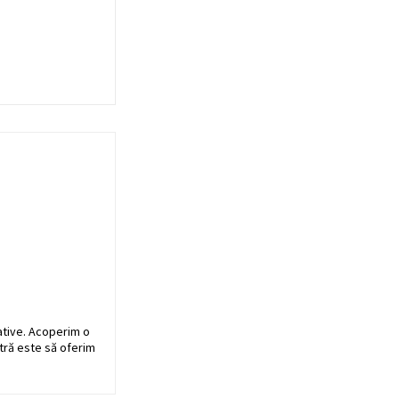
ative. Acoperim o
stră este să oferim