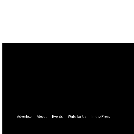
Conectare
Bine ați venit! Autentificați-vă in contul dvs
numele dvs de utilizator
parola dvs
Ați uitat parola? obține ajutor
Politica de Confidentialitate
Recuperare parola
Recuperați-vă parola
adresa dvs de email
O parola va fi trimisă pe adresa dvs de email.
Advertise
About
Events
Write for Us
In the Press