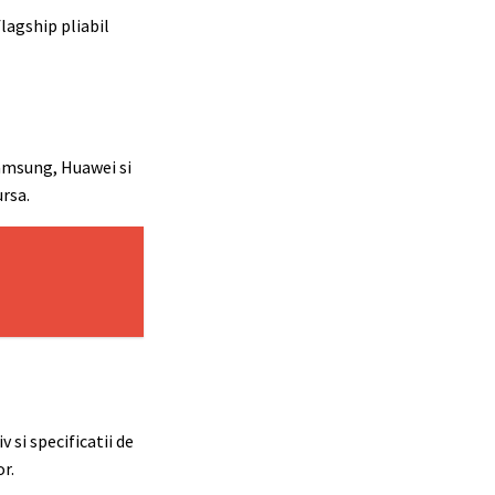
lagship pliabil
amsung, Huawei si
rsa.
si specificatii de
r.