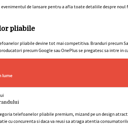
 evenimentul de lansare pentru a afla toate detaliile despre noul f
or pliabile
foanelor pliabile devine tot mai competitiva. Branduri precum S
i producatori precum Google sau OnePlus se pregatesc sa intre in cu
in lume
brandului
egoria telefoanelor pliabile premium, mizand pe un design atractiv 
ie cu concurenta si daca va reusi sa atraga atentia consumatorilo