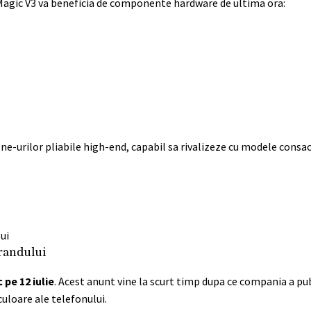
Magic V3 va beneficia de componente hardware de ultima ora:
e-urilor pliabile high-end, capabil sa rivalizeze cu modele consac
brandului
 pe 12 iulie
. Acest anunt vine la scurt timp dupa ce compania a pub
culoare ale telefonului.