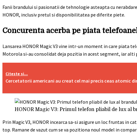
Fanii brandului si pasionatii de tehnologie asteapta cu nerabdare
HONOR, inclusiv pretul si disponibilitatea pe diferite piete.
Concurenta acerba pe piata telefoanel
Lansarea HONOR Magic V3 vine intr-un moment in care piata tele
Motorola si-au consolidat deja pozitia in acest segment, iar alt
Citeste si...
Cercetatorii americani au creat cel mai precis ceas atomic d
HONOR Magic V3: Primul telefon pliabil de lux al 
Prin Magic V3, HONOR incearca sa-si asigure un loc fruntas in cat
top. Ramane de vazut cum se va pozitiona noul model in comparat