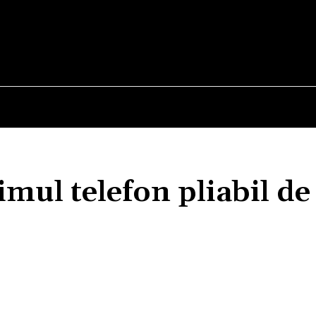
E
STIRI
TEHNOLOGIE-STIINTA
CURIOZITATI
l telefon pliabil de 
Acțiune