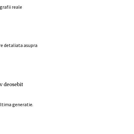
grafii reale
re detaliata asupra
v deosebit
ultima generatie.