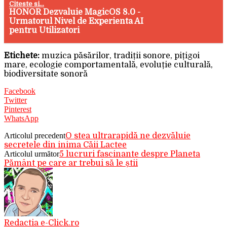
Citeste si...
HONOR Dezvaluie MagicOS 8.0 -
Urmatorul Nivel de Experienta AI
pentru Utilizatori
Etichete:
muzica păsărilor, tradiții sonore, pițigoi
mare, ecologie comportamentală, evoluție culturală,
biodiversitate sonoră
Facebook
Twitter
Pinterest
WhatsApp
Articolul precedent
O stea ultrarapidă ne dezvăluie
secretele din inima Căii Lactee
Articolul următor
5 lucruri fascinante despre Planeta
Pământ pe care ar trebui să le știi
Redactia e-Click.ro