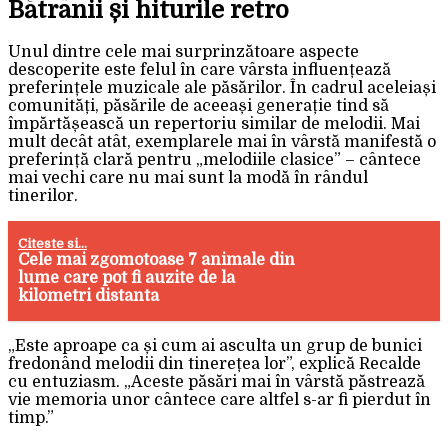
Bătrânii și hiturile retro
Unul dintre cele mai surprinzătoare aspecte
descoperite este felul în care vârsta influențează
preferințele muzicale ale păsărilor. În cadrul aceleiași
comunități, păsările de aceeași generație tind să
împărtășească un repertoriu similar de melodii. Mai
mult decât atât, exemplarele mai în vârstă manifestă o
preferință clară pentru „melodiile clasice” – cântece
mai vechi care nu mai sunt la modă în rândul
tinerilor.
Citeste si...
Cele mai zgomotoase 7 animale din
lume care pot fi auzite de la
kilometri distanta
„Este aproape ca și cum ai asculta un grup de bunici
fredonând melodii din tinerețea lor”, explică Recalde
cu entuziasm. „Aceste păsări mai în vârstă păstrează
vie memoria unor cântece care altfel s-ar fi pierdut în
timp.”