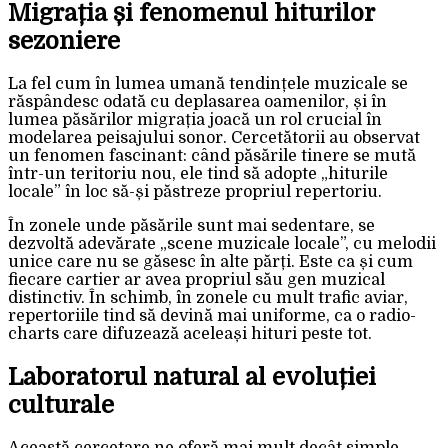
Migrația și fenomenul hiturilor
sezoniere
La fel cum în lumea umană tendințele muzicale se
răspândesc odată cu deplasarea oamenilor, și în
lumea păsărilor migrația joacă un rol crucial în
modelarea peisajului sonor. Cercetătorii au observat
un fenomen fascinant: când păsările tinere se mută
într-un teritoriu nou, ele tind să adopte „hiturile
locale” în loc să-și păstreze propriul repertoriu.
În zonele unde păsările sunt mai sedentare, se
dezvoltă adevărate „scene muzicale locale”, cu melodii
unice care nu se găsesc în alte părți. Este ca și cum
fiecare cartier ar avea propriul său gen muzical
distinctiv. În schimb, în zonele cu mult trafic aviar,
repertoriile tind să devină mai uniforme, ca o radio-
charts care difuzează aceleași hituri peste tot.
Laboratorul natural al evoluției
culturale