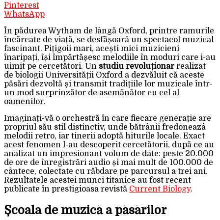
Pinterest
WhatsApp
În pădurea Wytham de lângă Oxford, printre ramurile
încărcate de viață, se desfășoară un spectacol muzical
fascinant. Pițigoii mari, acești mici muzicieni
înaripați, își împărtășesc melodiile în moduri care i-au
uimit pe cercetători. Un
studiu revoluționar
realizat
de biologii Universității Oxford a dezvăluit că aceste
păsări dezvoltă și transmit tradițiile lor muzicale într-
un mod surprinzător de asemănător cu cel al
oamenilor.
Imaginați-vă o orchestră în care fiecare generație are
propriul său stil distinctiv, unde bătrânii fredoneazâ
melodii retro, iar tinerii adoptă hiturile locale. Exact
acest fenomen l-au descoperit cercetătorii, după ce au
analizat un impresionant volum de date: peste 20.000
de ore de înregistrări audio și mai mult de 100.000 de
cântece, colectate cu răbdare pe parcursul a trei ani.
Rezultatele acestei munci titanice au fost recent
publicate în prestigioasa revistă
Current Biology
.
Școala de muzică a păsărilor