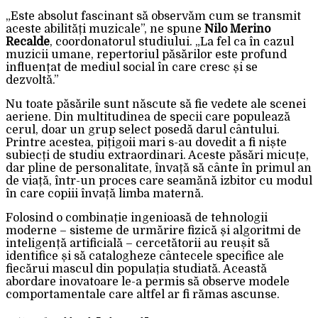
„Este absolut fascinant să observăm cum se transmit
aceste abilități muzicale”, ne spune
Nilo Merino
Recalde
, coordonatorul studiului. „La fel ca în cazul
muzicii umane, repertoriul păsărilor este profund
influențat de mediul social în care cresc și se
dezvoltă.”
Nu toate păsările sunt născute să fie vedete ale scenei
aeriene. Din multitudinea de specii care populează
cerul, doar un grup select posedă darul cântului.
Printre acestea, pițigoii mari s-au dovedit a fi niște
subiecți de studiu extraordinari. Aceste păsări micuțe,
dar pline de personalitate, învață să cânte în primul an
de viață, într-un proces care seamănă izbitor cu modul
în care copiii învață limba maternă.
Folosind o combinație ingenioasă de tehnologii
moderne – sisteme de urmărire fizică și algoritmi de
inteligență artificială – cercetătorii au reușit să
identifice și să catalogheze cântecele specifice ale
fiecărui mascul din populația studiată. Această
abordare inovatoare le-a permis să observe modele
comportamentale care altfel ar fi rămas ascunse.