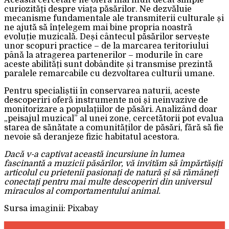
Această cercetare ne oferă mai mult decât simple
curiozități despre viața păsărilor. Ne dezvăluie
mecanisme fundamentale ale transmiterii culturale și
ne ajută să înțelegem mai bine propria noastră
evoluție muzicală. Deși cântecul păsărilor servește
unor scopuri practice – de la marcarea teritoriului
până la atragerea partenerilor – modurile în care
aceste abilități sunt dobândite și transmise prezintă
paralele remarcabile cu dezvoltarea culturii umane.
Pentru specialiștii în conservarea naturii, aceste
descoperiri oferă instrumente noi și neinvazive de
monitorizare a populațiilor de păsări. Analizând doar
„peisajul muzical” al unei zone, cercetătorii pot evalua
starea de sănătate a comunităților de păsări, fără să fie
nevoie să deranjeze fizic habitatul acestora.
Dacă v-a captivat această incursiune în lumea
fascinantă a muzicii păsărilor, vă invităm să împărtășiți
articolul cu prietenii pasionați de natură și să rămâneți
conectați pentru mai multe descoperiri din universul
miraculos al comportamentului animal.
Sursa imaginii: Pixabay