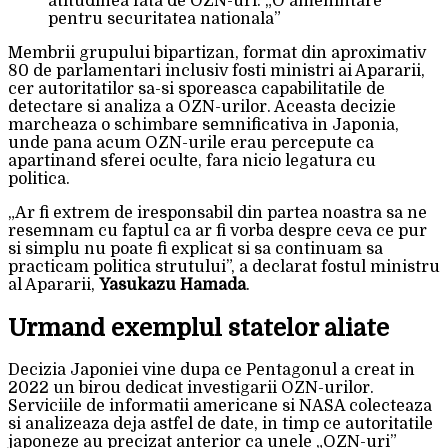
atitudinea fata de OZN-uri: „O amenintare
pentru securitatea nationala”
Membrii grupului bipartizan, format din aproximativ
80 de parlamentari inclusiv fosti ministri ai Apararii,
cer autoritatilor sa-si sporeasca capabilitatile de
detectare si analiza a OZN-urilor. Aceasta decizie
marcheaza o schimbare semnificativa in Japonia,
unde pana acum OZN-urile erau percepute ca
apartinand sferei oculte, fara nicio legatura cu
politica.
„Ar fi extrem de iresponsabil din partea noastra sa ne
resemnam cu faptul ca ar fi vorba despre ceva ce pur
si simplu nu poate fi explicat si sa continuam sa
practicam politica strutului”, a declarat fostul ministru
al Apararii,
Yasukazu Hamada
.
Urmand exemplul statelor aliate
Decizia Japoniei vine dupa ce Pentagonul a creat in
2022 un birou dedicat investigarii OZN-urilor.
Serviciile de informatii americane si NASA colecteaza
si analizeaza deja astfel de date, in timp ce autoritatile
japoneze au precizat anterior ca unele „OZN-uri”