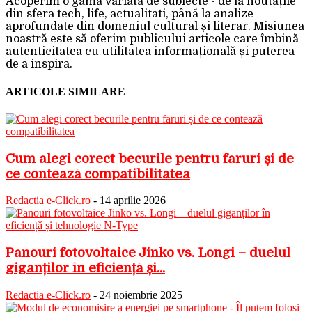
Acoperim o gamă variată de subiecte - de la noutățile
din sfera tech, life, actualitati, până la analize
aprofundate din domeniul cultural și literar. Misiunea
noastră este să oferim publicului articole care îmbină
autenticitatea cu utilitatea informațională și puterea
de a inspira.
ARTICOLE SIMILARE
Cum alegi corect becurile pentru faruri și de
ce contează compatibilitatea
Redactia e-Click.ro
-
14 aprilie 2026
Panouri fotovoltaice Jinko vs. Longi – duelul
giganților în eficiență și...
Redactia e-Click.ro
-
24 noiembrie 2025