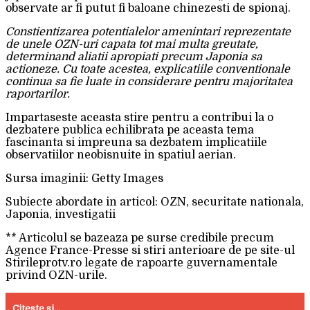
observate ar fi putut fi baloane chinezesti de spionaj.
Constientizarea potentialelor amenintari reprezentate
de unele OZN-uri capata tot mai multa greutate,
determinand aliatii apropiati precum Japonia sa
actioneze. Cu toate acestea, explicatiile conventionale
continua sa fie luate in considerare pentru majoritatea
raportarilor.
Impartaseste aceasta stire pentru a contribui la o
dezbatere publica echilibrata pe aceasta tema
fascinanta si impreuna sa dezbatem implicatiile
observatiilor neobisnuite in spatiul aerian.
Sursa imaginii: Getty Images
Subiecte abordate in articol: OZN, securitate nationala,
Japonia, investigatii
** Articolul se bazeaza pe surse credibile precum
Agence France-Presse si stiri anterioare de pe site-ul
Stirileprotv.ro legate de rapoarte guvernamentale
privind OZN-urile.
Citeste si...