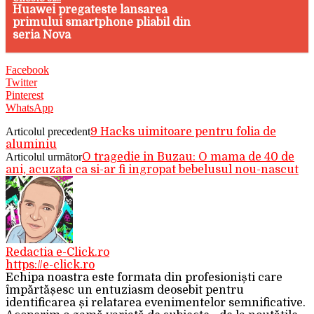
Huawei pregateste lansarea
primului smartphone pliabil din
seria Nova
Facebook
Twitter
Pinterest
WhatsApp
Articolul precedent
9 Hacks uimitoare pentru folia de
aluminiu
Articolul următor
O tragedie in Buzau: O mama de 40 de
ani, acuzata ca si-ar fi ingropat bebelusul nou-nascut
Redactia e-Click.ro
https://e-click.ro
Echipa noastra este formata din profesioniști care
împărtășesc un entuziasm deosebit pentru
identificarea și relatarea evenimentelor semnificative.