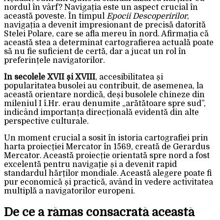
nordul în vârf? Navigația este un aspect crucial în
această poveste. În timpul
Epocii Descoperirilor
,
navigația a devenit impresionant de precisă datorită
Stelei Polare, care se afla mereu în nord. Afirmația că
această stea a determinat cartografierea actuală poate
să nu fie suficient de certă, dar a jucat un rol în
preferințele navigatorilor.
În secolele XVII și XVIII
, accesibilitatea și
popularitatea busolei au contribuit, de asemenea, la
această orientare nordică, deși busolele chineze din
mileniul I î.Hr. erau denumite „arătătoare spre sud”,
indicând importanța direcțională evidentă din alte
perspective culturale.
Un moment crucial a sosit în istoria cartografiei prin
harta proiecției Mercator în 1569, creată de Gerardus
Mercator. Această proiecție orientată spre nord a fost
excelentă pentru navigație și a devenit rapid
standardul hărților mondiale. Această alegere poate fi
pur economică și practică, având în vedere activitatea
multiplă a navigatorilor europeni.
De ce a rămas consacrată această