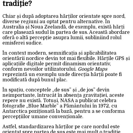
tradiție?
Chiar și după adoptarea hărților orientate spre nord,
diverse regiuni au optat pentru alternative. În
Australia și Noua Zeelandă, de exemplu, există hărți
care plasează sudul în partea de sus. Această abordare
oferă o altă percepție asupra lumii, subliniind rolul
emisferei sudice.
În context modern, semnificația și aplicabilitatea
orientării nordice devin tot mai flexibile. Hărțile GPS și
aplicațiile digitale permit dinamism orientativ,
conform nevoilor utilizatorului.
Google Maps
reprezintă un exemplu unde direcția hărții poate fi
modificată după bunul plac.
În spațiu, conceptele „de sus” și „de jos” devin
neimportante, întrucât în absența gravitației, aceste
repere nu există. Totuși, NASA a publicat celebra
fotografie „Blue Marble” a Pământului în 1972, cu
Antarctica poziționată la bază, pentru a se conforma
percepțiilor umane convenționale.
Astfel, standardizarea hărților pe care nordul este
orientat spre partea de sus este mai mult o tradiție