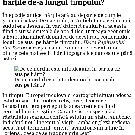
hărțile de-a lungul timpului?
În epocile antice, hărțile arătau departe de cum le
știm noi astăzi. De exemplu, în Antichitatea egipteană,
sudul era desenat în vârf datorită râului Nil, aceasta
fiind o sursă crucială de apă dulce. Întreaga economie
a Egiptului antică depindea de acest râu, conferindu-i
locul „de sus” pe hărțile timpului.
Harta Papirusului
din Torino
servește ca un exemplu elocvent, una
dintre cele mai vechi hărți topografice cunoscute până
astăzi.
De ce nordul este întotdeauna în partea de
sus pe hărți?
În timpul Europei medievale, cartografii situau adesea
estul în vârf din motive religioase, deoarece
Ierusalimul era perceput la acea vreme ca fiind
centrul lumii creștine. Caracteristica specială a
răsăritului soarelui conferă estului un statut simbolic,
indicând noul început al vieții. Limba engleză reflectă
acest fapt, termenul „orient” având origini latine în
„oriens”, ceea ce se traduce prin „est”.