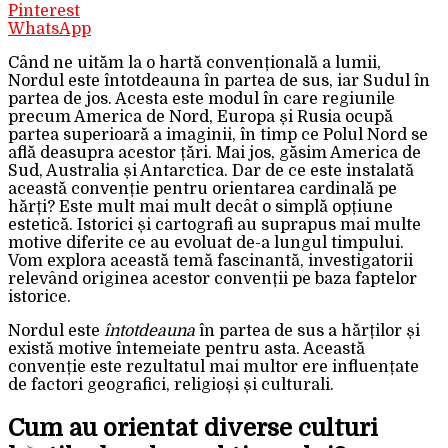
Pinterest
WhatsApp
Când ne uităm la o hartă convențională a lumii,
Nordul este întotdeauna în partea de sus, iar Sudul în
partea de jos. Acesta este modul în care regiunile
precum America de Nord, Europa și Rusia ocupă
partea superioară a imaginii, în timp ce Polul Nord se
află deasupra acestor țări. Mai jos, găsim America de
Sud, Australia și Antarctica. Dar de ce este instalată
această convenție pentru orientarea cardinală pe
hărți? Este mult mai mult decât o simplă opțiune
estetică. Istorici și cartografi au suprapus mai multe
motive diferite ce au evoluat de-a lungul timpului.
Vom explora această temă fascinantă, investigatorii
relevând originea acestor convenții pe baza faptelor
istorice.
Nordul este
întotdeauna
în partea de sus a hărților și
există motive întemeiate pentru asta. Această
convenție este rezultatul mai multor ere influențate
de factori geografici, religioși și culturali.
Cum au orientat diverse culturi