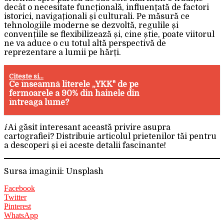
decât o necesitate funcțională, influențată de factori
istorici, navigaționali și culturali. Pe măsură ce
tehnologiile moderne se dezvoltă, regulile și
convențiile se flexibilizează și, cine știe, poate viitorul
ne va aduce o cu totul altă perspectivă de
reprezentare a lumii pe hărți.
Citeste si...
Ce înseamnă literele „YKK" de pe
fermoarele a 90% din hainele din
întreaga lume?
i
Ai găsit interesant această privire asupra
cartografiei? Distribuie articolul prietenilor tăi pentru
a descoperi și ei aceste detalii fascinante!
Sursa imaginii: Unsplash
Facebook
Twitter
Pinterest
WhatsApp