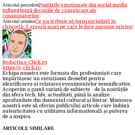
Articolul precedent
Postările emoționale din social media
influențează deciziile de cumpărare ale
consumatorilor
Articolul următor
Ce nu trebuie să torni niciodată în
chiuvetă: 5 greșeli mari pe care le face aproape oricine
Redactia e-Click.ro
https://e-click.ro
Echipa noastra este formata din profesioniști care
împărtășesc un entuziasm deosebit pentru
identificarea și relatarea evenimentelor semnificative.
Acoperim o gamă variată de subiecte - de la noutățile
din sfera tech, life, actualitati, până la analize
aprofundate din domeniul cultural și literar. Misiunea
noastră este să oferim publicului articole care îmbină
autenticitatea cu utilitatea informațională și puterea
de a inspira.
ARTICOLE SIMILARE