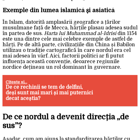
Exemple din lumea islamică și asiatică
În Islam, datorită amplasării geografice a țărilor
musulmane față de Mecca, hărțile plasau adesea sudul
în partea de sus.
Harta lui Muhammad al-Idrisi
din 1154
este una dintre cele mai celebre exemple de astfel de
hărți. Pe de altă parte, civilizațiile din China și Babilon
utilizau o tradiție cartografică în care nordul era cel
mai adesea în vârf. Aici, factorii politici ar fi putut
influența această convenție, deoarece regiunile
nordice dețineau un rol dominant în guvernare.
Citeste si...
De ce rechinii se tem de delfini,
deși sunt mai mari și mai puternici
decât aceștia?
De ce nordul a devenit direcția „de
sus”?
Așadar, cum am ajuns la standardizarea hărților cu