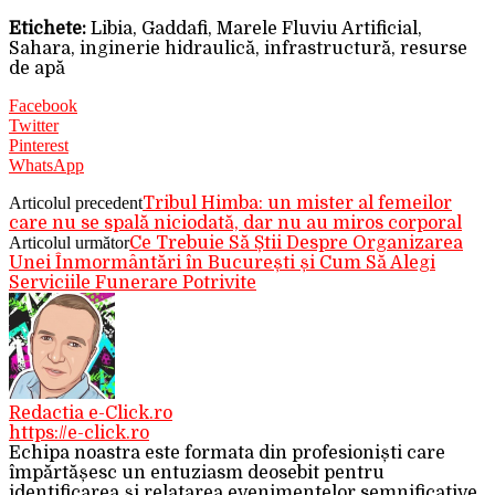
Etichete:
Libia, Gaddafi, Marele Fluviu Artificial,
Sahara, inginerie hidraulică, infrastructură, resurse
de apă
Facebook
Twitter
Pinterest
WhatsApp
Articolul precedent
Tribul Himba: un mister al femeilor
care nu se spală niciodată, dar nu au miros corporal
Articolul următor
Ce Trebuie Să Știi Despre Organizarea
Unei Înmormântări în București și Cum Să Alegi
Serviciile Funerare Potrivite
Redactia e-Click.ro
https://e-click.ro
Echipa noastra este formata din profesioniști care
împărtășesc un entuziasm deosebit pentru
identificarea și relatarea evenimentelor semnificative.