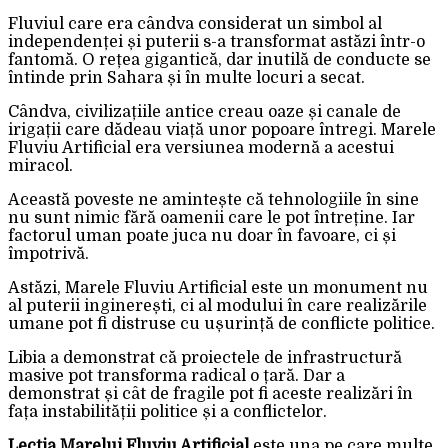
Fluviul care era cândva considerat un simbol al
independenței și puterii s-a transformat astăzi într-o
fantomă. O rețea gigantică, dar inutilă de conducte se
întinde prin Sahara și în multe locuri a secat.
Cândva, civilizațiile antice creau oaze și canale de
irigații care dădeau viață unor popoare întregi. Marele
Fluviu Artificial era versiunea modernă a acestui
miracol.
Această poveste ne amintește că tehnologiile în sine
nu sunt nimic fără oamenii care le pot întreține. Iar
factorul uman poate juca nu doar în favoare, ci și
împotrivă.
Astăzi, Marele Fluviu Artificial este un monument nu
al puterii inginerești, ci al modului în care realizările
umane pot fi distruse cu ușurință de conflicte politice.
Libia a demonstrat că proiectele de infrastructură
masive pot transforma radical o țară. Dar a
demonstrat și cât de fragile pot fi aceste realizări în
fața instabilității politice și a conflictelor.
Lecția Marelui Fluviu Artificial
este una pe care multe