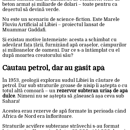
beton armat și miliarde de dolari – toate pentru ca
deșertul să devină verde.
Nu este un scenariu de science-fiction. Este Marele
Fluviu Artificial al Libiei – proiectul lansat de
Muammar Gaddafi.
Și existau motive întemeiate: acesta a schimbat cu
adevărat fața țării, furnizând apă orașelor, câmpurilor
și milioanelor de oameni. Dar ce s-a întâmplat cu el
după moartea creatorului său?
Căutau petrol, dar au găsit apă
În 1953, geologii explorau sudul Libiei în căutare de
petrol. Dar sub straturile groase de nisip îi aștepta o cu
totul altă comoară – un
rezervor subteran uriaș de apă
dulce
. Nimeni nu se aștepta să găsească așa ceva sub
Sahara!
Acestea erau rezerve de apă formate în perioada când
Africa de Nord era înfloritoare.
Straturile acvifere subterane străvechi s-au format