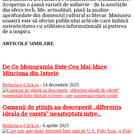
Acoperim o gamă variată de subiecte - de la noutățile
din sfera tech, life, actualitati, până la analize
aprofundate din domeniul cultural și literar. Misiunea
noastră este să oferim publicului articole care îmbină
autenticitatea cu utilitatea informațională și puterea
de a inspira.
ARTICOLE SIMILARE
De Ce Monogamia Este Cea Mai Mare
Minciună din Istorie
Redactia e-Click.ro
-
14 decembrie 2025
Oamenii de știință au descoperit „diferența
ideală de vârstă” neașteptată între...
Redactia e-Click.ro
-
6 aprilie 2025