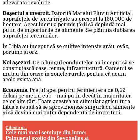
adevărată revoluție.
Deșertul a înverzit.
Datorită Marelui Fluviu Artificial,
suprafețele de teren irigate au crescut la 160.000 de
hectare. Acest lucru a permis țării să depindă mai
puțin de importurile de alimente. Se plănuia dublarea
suprafeței terenurilor.
În Libia au început să se cultive intensiv grâu, ovăz,
porumb și orz.
Noi așezări.
De-a lungul conductelor au început să se
construiască case, ferme, infrastructură. Oamenii se
mutau din orașe în zonele rurale, pentru că acum
acolo exista apă.
Economia.
Prețul apei pentru fermieri era de 0,62
dolari pe metru cub – mai puțin decât în majoritatea
celorlalte țări. Toate acestea au stimulat agricultura.
Libia a reușit să se aprovizioneze singură cu alimente
și să devină mai puțin dependentă de importuri.
Citeste si...
Cele mai mari semințe din lume:
Palmierul exotic din Seychelles și