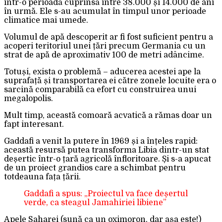
într-o perioadă cuprinsă între 38.000 și 14.000 de ani
în urmă. Ele s-au acumulat în timpul unor perioade
climatice mai umede.
Volumul de apă descoperit ar fi fost suficient pentru a
acoperi teritoriul unei țări precum Germania cu un
strat de apă de aproximativ 100 de metri adâncime.
Totuși, exista o problemă – aducerea acestei ape la
suprafață și transportarea ei către zonele locuite era o
sarcină comparabilă ca efort cu construirea unui
megalopolis.
Mult timp, această comoară acvatică a rămas doar un
fapt interesant.
Gaddafi a venit la putere în 1969 și a înțeles rapid:
această resursă putea transforma Libia dintr-un stat
deșertic într-o țară agricolă înfloritoare. Și s-a apucat
de un proiect grandios care a schimbat pentru
totdeauna fața țării.
Gaddafi a spus: „Proiectul va face deșertul
verde, ca steagul Jamahiriei libiene”
Apele Saharei (sună ca un oximoron, dar așa este!)