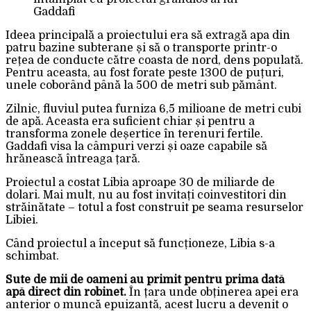
Gaddafi
Ideea principală a proiectului era să extragă apa din
patru bazine subterane și să o transporte printr-o
rețea de conducte către coasta de nord, dens populată.
Pentru aceasta, au fost forate peste 1300 de puțuri,
unele coborând până la 500 de metri sub pământ.
Zilnic, fluviul putea furniza 6,5 milioane de metri cubi
de apă. Aceasta era suficient chiar și pentru a
transforma zonele deșertice în terenuri fertile.
Gaddafi visa la câmpuri verzi și oaze capabile să
hrănească întreaga țară.
Proiectul a costat Libia aproape 30 de miliarde de
dolari. Mai mult, nu au fost invitați coinvestitori din
străinătate – totul a fost construit pe seama resurselor
Libiei.
Când proiectul a început să funcționeze, Libia s-a
schimbat.
Sute de mii de oameni au primit pentru prima dată
apă direct din robinet.
În țara unde obținerea apei era
anterior o muncă epuizantă, acest lucru a devenit o