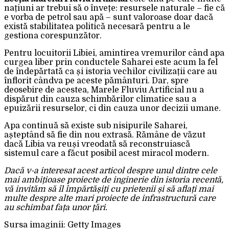
națiuni ar trebui să o învețe: resursele naturale – fie că
e vorba de petrol sau apă – sunt valoroase doar dacă
există stabilitatea politică necesară pentru a le
gestiona corespunzător.
Pentru locuitorii Libiei, amintirea vremurilor când apa
curgea liber prin conductele Saharei este acum la fel
de îndepărtată ca și istoria vechilor civilizații care au
înflorit cândva pe aceste pământuri. Dar, spre
deosebire de acestea, Marele Fluviu Artificial nu a
dispărut din cauza schimbărilor climatice sau a
epuizării resurselor, ci din cauza unor decizii umane.
Apa continuă să existe sub nisipurile Saharei,
așteptând să fie din nou extrasă. Rămâne de văzut
dacă Libia va reuși vreodată să reconstruiască
sistemul care a făcut posibil acest miracol modern.
Dacă v-a interesat acest articol despre unul dintre cele
mai ambițioase proiecte de inginerie din istoria recentă,
vă invităm să îl împărtășiți cu prietenii și să aflați mai
multe despre alte mari proiecte de infrastructură care
au schimbat fața unor țări.
Sursa imaginii: Getty Images