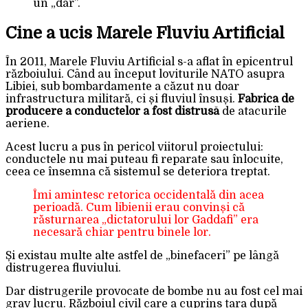
un „dar”.
Cine a ucis Marele Fluviu Artificial
În 2011, Marele Fluviu Artificial s-a aflat în epicentrul
războiului. Când au început loviturile NATO asupra
Libiei, sub bombardamente a căzut nu doar
infrastructura militară, ci și fluviul însuși.
Fabrica de
producere a conductelor a fost distrusă
de atacurile
aeriene.
Acest lucru a pus în pericol viitorul proiectului:
conductele nu mai puteau fi reparate sau înlocuite,
ceea ce însemna că sistemul se deteriora treptat.
Îmi amintesc retorica occidentală din acea
perioadă. Cum libienii erau convinși că
răsturnarea „dictatorului lor Gaddafi” era
necesară chiar pentru binele lor.
Și existau multe alte astfel de „binefaceri” pe lângă
distrugerea fluviului.
Dar distrugerile provocate de bombe nu au fost cel mai
grav lucru. Războiul civil care a cuprins țara după