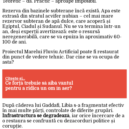
Teoretic – da. Practic – aproape imposibil.
Rezerva din bazinele subterane încă există. Apa este
extrasă din stratul acvifer nubian – cel mai mare
rezervor subteran de apă dulce, care acoperă și
Egiptul, Ciadul și Sudanul. Nu se va termina într-un
an, deși experții avertizează: este o resursă
neregenerabilă, care se va epuiza în aproximativ 60-
100 de ani.
Proiectul Marelui Fluviu Artificial poate fi restaurat
din punct de vedere tehnic. Dar cine se va ocupa de
asta?
Citeste si...
Ce forță trebuie să aibă vântul
pentru a ridica un om în aer?
După căderea lui Gaddafi, Libia s-a fragmentat efectiv
în mai multe părți, controlate de diferite grupări.
Infrastructura se degradează
, iar orice încercare de a
o restaura se confruntă cu dezacorduri politice și
corupție.