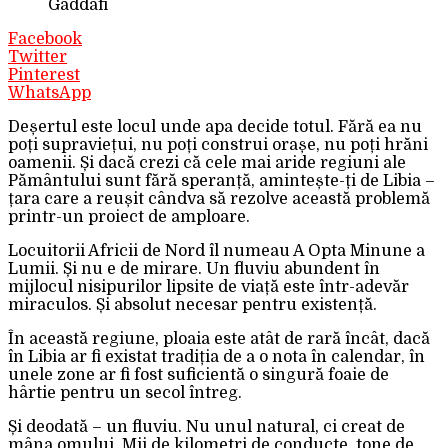
Gaddafi
Facebook
Twitter
Pinterest
WhatsApp
Deșertul este locul unde apa decide totul. Fără ea nu
poți supraviețui, nu poți construi orașe, nu poți hrăni
oamenii. Și dacă crezi că cele mai aride regiuni ale
Pământului sunt fără speranță, amintește-ți de Libia –
țara care a reușit cândva să rezolve această problemă
printr-un proiect de amploare.
Locuitorii Africii de Nord îl numeau A Opta Minune a
Lumii. Și nu e de mirare. Un fluviu abundent în
mijlocul nisipurilor lipsite de viață este într-adevăr
miraculos. Și absolut necesar pentru existență.
În această regiune, ploaia este atât de rară încât, dacă
în Libia ar fi existat tradiția de a o nota în calendar, în
unele zone ar fi fost suficientă o singură foaie de
hârtie pentru un secol întreg.
Și deodată – un fluviu. Nu unul natural, ci creat de
mâna omului. Mii de kilometri de conducte, tone de