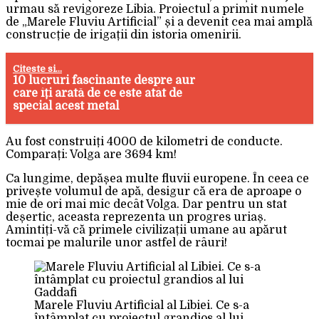
urmau să revigoreze Libia. Proiectul a primit numele
de „Marele Fluviu Artificial” și a devenit cea mai amplă
construcție de irigații din istoria omenirii.
Citeste si...
10 lucruri fascinante despre aur
care îți arată de ce este atât de
special acest metal
Au fost construiți 4000 de kilometri de conducte.
Comparați: Volga are 3694 km!
Ca lungime, depășea multe fluvii europene. În ceea ce
privește volumul de apă, desigur că era de aproape o
mie de ori mai mic decât Volga. Dar pentru un stat
deșertic, aceasta reprezenta un progres uriaș.
Amintiți-vă că primele civilizații umane au apărut
tocmai pe malurile unor astfel de râuri!
Marele Fluviu Artificial al Libiei. Ce s-a
întâmplat cu proiectul grandios al lui