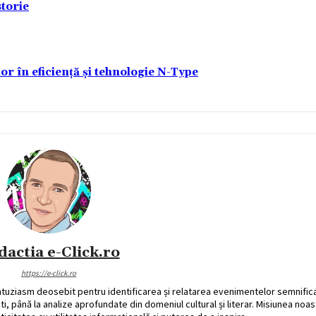
torie
lor în eficiență și tehnologie N-Type
dactia e-Click.ro
https://e-click.ro
ntuziasm deosebit pentru identificarea și relatarea evenimentelor semnific
ati, până la analize aprofundate din domeniul cultural și literar. Misiunea noa