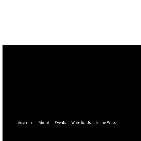
Conectare
Bine ați venit! Autentificați-vă in contul dvs
numele dvs de utilizator
parola dvs
Ați uitat parola? obține ajutor
Politica de Confidentialitate
Recuperare parola
Recuperați-vă parola
adresa dvs de email
O parola va fi trimisă pe adresa dvs de email.
Advertise
About
Events
Write for Us
In the Press