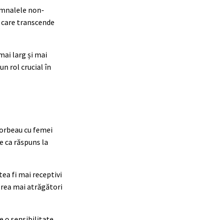
semnalele non-
care transcende
mai larg și mai
un rol crucial în
orbeau cu femei
e ca răspuns la
tea fi mai receptivi
ărea mai atrăgători
e o sensibilitate