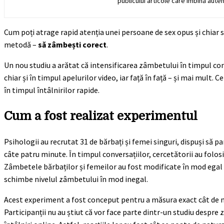
publicului articole care îmbină auten
Cum poți atrage rapid atenția unei persoane de sex opus și chiar 
metodă –
să zâmbești corect
.
Un nou studiu a arătat că intensificarea zâmbetului în timpul co
chiar și în timpul apelurilor video, iar față în față – și mai mul
în timpul întâlnirilor rapide.
Cum a fost realizat experimentul
Psihologii au recrutat 31 de bărbați și femei singuri, dispuși să pa
câte patru minute. În timpul conversațiilor, cercetătorii au folos
Zâmbetele bărbaților și femeilor au fost modificate în mod egal –
schimbe nivelul zâmbetului în mod inegal.
Acest experiment a fost conceput pentru a măsura exact cât de 
Participanții nu au știut că vor face parte dintr-un studiu despre