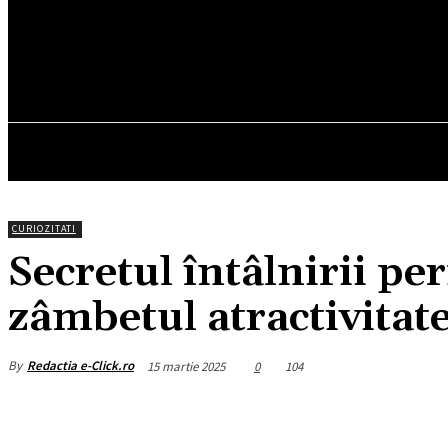
27.4
C
München
vineri, august 7, 2026
HOM
CURIOZITATI
Secretul întâlnirii pe
zâmbetul atractivitat
By
Redactia e-Click.ro
15 martie 2025
0
104