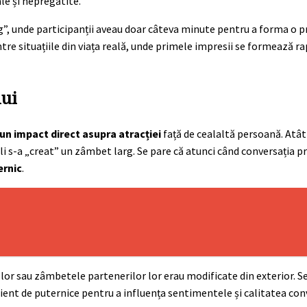
ale și nepregătite.
ng”, unde participanții aveau doar câteva minute pentru a forma o 
re situațiile din viața reală, unde primele impresii se formează ra
lui
un impact direct asupra atracției
față de cealaltă persoană. Atât 
a li s-a „creat” un zâmbet larg. Se pare că atunci când conversația
ernic
.
lor sau zâmbetele partenerilor lor erau modificate din exterior. S
ient de puternice pentru a influența sentimentele și calitatea conv