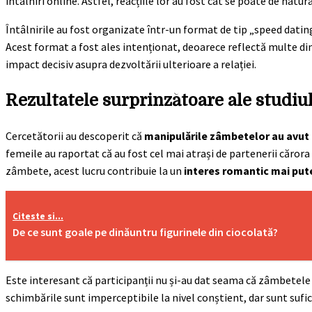
întâlniri online. Astfel, reacțiile lor au fost cât se poate de natur
Întâlnirile au fost organizate într-un format de tip „speed dati
Acest format a fost ales intenționat, deoarece reflectă multe dint
impact decisiv asupra dezvoltării ulterioare a relației.
Rezultatele surprinzătoare ale studiu
Cercetătorii au descoperit că
manipulările zâmbetelor au avut 
femeile au raportat că au fost cel mai atrași de partenerii căror
zâmbete, acest lucru contribuie la un
interes romantic mai put
Citeste si...
De ce sunt goale pe dinăuntru figurinele din ciocolată?
Este interesant că participanții nu și-au dat seama că zâmbetele 
schimbările sunt imperceptibile la nivel conștient, dar sunt sufic