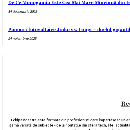
De Ce Monogamia Este Cea Mai Mare Minciună din Is
14 decembrie 2025
Panouri fotovoltaice Jinko vs. Longi – duelul giganți
24 noiembrie 2025
Re
Echipa noastra este formata din profesioniști care împărtășesc un e
gamă variată de subiecte - de la noutățile din sfera tech, life, actualit