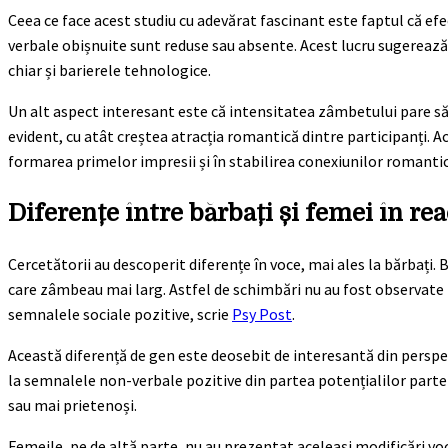
Ceea ce face acest studiu cu adevărat fascinant este faptul că ef
verbale obișnuite sunt reduse sau absente. Acest lucru sugereaz
chiar și barierele tehnologice.
Un alt aspect interesant este că intensitatea zâmbetului pare să 
evident, cu atât creștea atracția romantică dintre participanți. Ac
formarea primelor impresii și în stabilirea conexiunilor romantic
Diferențe între bărbați și femei în rea
Cercetătorii au descoperit diferențe în voce, mai ales la bărbați. B
care zâmbeau mai larg. Astfel de schimbări nu au fost observate l
semnalele sociale pozitive, scrie
Psy Post
.
Această diferență de gen este deosebit de interesantă din perspect
la semnalele non-verbale pozitive din partea potențialilor par
sau mai prietenoși.
Femeile, pe de altă parte, nu au prezentat aceleași modificări voca