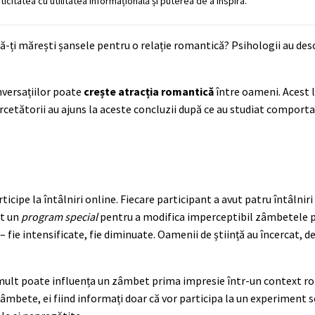
ticitatea cu utilitatea informațională și puterea de a inspira.
să-ți mărești șansele pentru o relație romantică? Psihologii au desc
nversațiilor poate
crește atracția romantică
între oameni. Acest 
t. Cercetătorii au ajuns la aceste concluzii după ce au studiat comp
rticipe la întâlniri online. Fiecare participant a avut patru întâlnir
it un
program special
pentru a modifica imperceptibil zâmbetele pa
 fie intensificate, fie diminuate. Oamenii de știință au încercat, 
mult poate influența un zâmbet prima impresie într-un context r
 zâmbete, ei fiind informați doar că vor participa la un experiment 