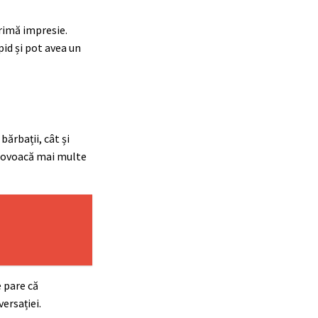
primă impresie.
pid și pot avea un
bărbații, cât și
 provoacă mai multe
e pare că
ersației.