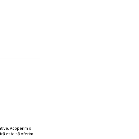
ative. Acoperim o
stră este să oferim