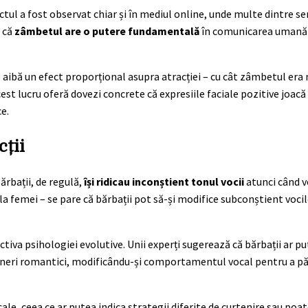
ectul a fost observat chiar și în mediul online, unde multe dintre 
ă că
zâmbetul are o putere fundamentală
în comunicarea umană 
aibă un efect proporțional asupra atracției – cu cât zâmbetul era 
est lucru oferă dovezi concrete că expresiile faciale pozitive joacă 
e.
cții
ărbații, de regulă,
își ridicau inconștient tonul vocii
atunci când v
a femei – se pare că bărbații pot să-și modifice subconștient vocil
iva psihologiei evolutive. Unii experți sugerează că bărbații ar pu
teneri romantici, modificându-și comportamentul vocal pentru a p
le, ceea ce ar putea indica strategii diferite de curtenire sau poat