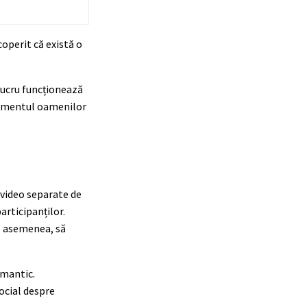
operit că există o
lucru funcționează
ortamentul oamenilor
i video separate de
rticipanților.
de asemenea, să
omantic.
social despre