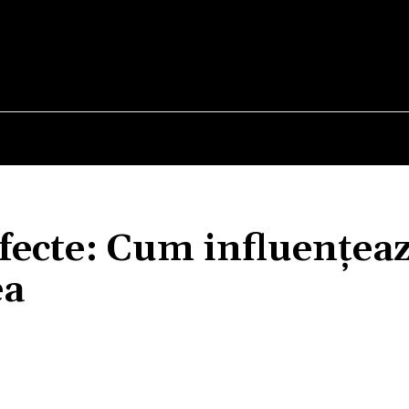
E
STIRI
TEHNOLOGIE-STIINTA
CURIOZITATI
rfecte: Cum influențea
ea
Acțiune