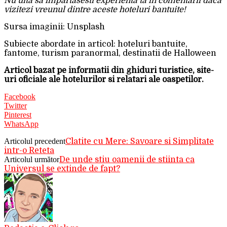
Nu uita sa impartasesti experienta ta in comentarii daca
vizitezi vreunul dintre aceste hoteluri bantuite!
Sursa imaginii: Unsplash
Subiecte abordate in articol: hoteluri bantuite,
fantome, turism paranormal, destinatii de Halloween
Articol bazat pe informatii din ghiduri turistice, site-
uri oficiale ale hotelurilor si relatari ale oaspetilor.
Facebook
Twitter
Pinterest
WhatsApp
Articolul precedent
Clatite cu Mere: Savoare si Simplitate
intr-o Reteta
Articolul următor
De unde stiu oamenii de stiinta ca
Universul se extinde de fapt?