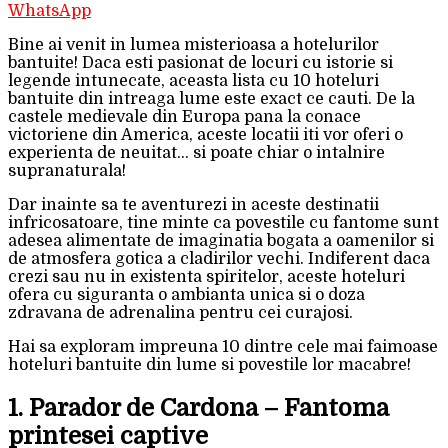
WhatsApp
Bine ai venit in lumea misterioasa a hotelurilor
bantuite! Daca esti pasionat de locuri cu istorie si
legende intunecate, aceasta lista cu 10 hoteluri
bantuite din intreaga lume este exact ce cauti. De la
castele medievale din Europa pana la conace
victoriene din America, aceste locatii iti vor oferi o
experienta de neuitat… si poate chiar o intalnire
supranaturala!
Dar inainte sa te aventurezi in aceste destinatii
infricosatoare, tine minte ca povestile cu fantome sunt
adesea alimentate de imaginatia bogata a oamenilor si
de atmosfera gotica a cladirilor vechi. Indiferent daca
crezi sau nu in existenta spiritelor, aceste hoteluri
ofera cu siguranta o ambianta unica si o doza
zdravana de adrenalina pentru cei curajosi.
Hai sa exploram impreuna 10 dintre cele mai faimoase
hoteluri bantuite din lume si povestile lor macabre!
1. Parador de Cardona – Fantoma
printesei captive