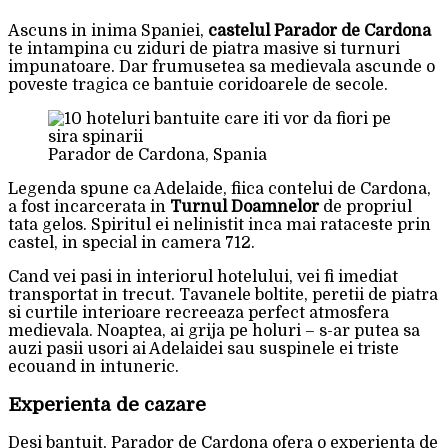
Ascuns in inima Spaniei,
castelul Parador de Cardona
te intampina cu ziduri de piatra masive si turnuri
impunatoare. Dar frumusetea sa medievala ascunde o
poveste tragica ce bantuie coridoarele de secole.
Parador de Cardona, Spania
Legenda spune ca Adelaide, fiica contelui de Cardona,
a fost incarcerata in
Turnul Doamnelor
de propriul
tata gelos. Spiritul ei nelinistit inca mai rataceste prin
castel, in special in camera 712.
Cand vei pasi in interiorul hotelului, vei fi imediat
transportat in trecut. Tavanele boltite, peretii de piatra
si curtile interioare recreeaza perfect atmosfera
medievala. Noaptea, ai grija pe holuri – s-ar putea sa
auzi pasii usori ai Adelaidei sau suspinele ei triste
ecouand in intuneric.
Experienta de cazare
Desi bantuit, Parador de Cardona ofera o experienta de