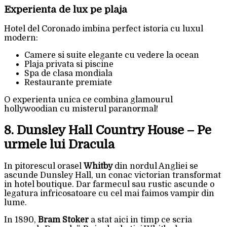
Experienta de lux pe plaja
Hotel del Coronado imbina perfect istoria cu luxul
modern:
Camere si suite elegante cu vedere la ocean
Plaja privata si piscine
Spa de clasa mondiala
Restaurante premiate
O experienta unica ce combina glamourul
hollywoodian cu misterul paranormal!
8. Dunsley Hall Country House – Pe
urmele lui Dracula
In pitorescul orasel
Whitby
din nordul Angliei se
ascunde Dunsley Hall, un conac victorian transformat
in hotel boutique. Dar farmecul sau rustic ascunde o
legatura infricosatoare cu cel mai faimos vampir din
lume.
In 1890,
Bram Stoker
a stat aici in timp ce scria