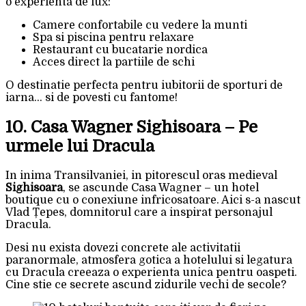
o experienta de lux:
Camere confortabile cu vedere la munti
Spa si piscina pentru relaxare
Restaurant cu bucatarie nordica
Acces direct la partiile de schi
O destinatie perfecta pentru iubitorii de sporturi de
iarna… si de povesti cu fantome!
10. Casa Wagner Sighisoara – Pe
urmele lui Dracula
In inima Transilvaniei, in pitorescul oras medieval
Sighisoara
, se ascunde Casa Wagner – un hotel
boutique cu o conexiune infricosatoare. Aici s-a nascut
Vlad Țepes, domnitorul care a inspirat personajul
Dracula.
Desi nu exista dovezi concrete ale activitatii
paranormale, atmosfera gotica a hotelului si legatura
cu Dracula creeaza o experienta unica pentru oaspeti.
Cine stie ce secrete ascund zidurile vechi de secole?