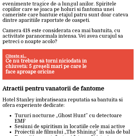
evenimente tragice de-a lungul anilor. Spiritele
copiilor care se joaca pe holuri si fantoma unei
cameriste care bantuie etajul patru sunt doar cateva
dintre aparitiile raportate de oaspeti.
Camera 418 este considerata cea mai bantuita, cu
activitate paranormala intensa. Vei avea curajul sa
petreci o noapte acolo?
Citeste si...
Ce nu trebuie să torni niciodată în
chiuvetă: 5 greșeli mari pe care le
face aproape oricine
Atractii pentru vanatorii de fantome
Hotel Stanley imbratiseaza reputatia sa bantuita si
ofera experiente dedicate:
Tururi nocturne „Ghost Hunt” cu detectoare
EMF
Sesiuni de spiritism in locatiile cele mai active
Proiectii ale filmului „The Shining” in sala de bal