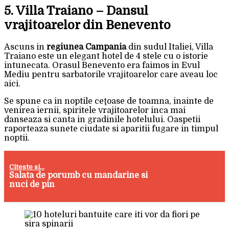
5. Villa Traiano – Dansul
vrajitoarelor din Benevento
Ascuns in
regiunea Campania
din sudul Italiei, Villa
Traiano este un elegant hotel de 4 stele cu o istorie
intunecata. Orasul Benevento era faimos in Evul
Mediu pentru sarbatorile vrajitoarelor care aveau loc
aici.
Se spune ca in noptile ceţoase de toamna, inainte de
venirea iernii, spiritele vrajitoarelor inca mai
danseaza si canta in gradinile hotelului. Oaspetii
raporteaza sunete ciudate si aparitii fugare in timpul
noptii.
Citeste si...
Salata de porumb cu mandarine si
nuci de pin