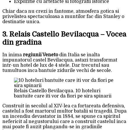
Expozitie cu artefacte si fotografii istorice
Chiar daca nu crezi in fantome, atmosfera gotica si
privelistea spectaculoasa a muntilor fac din Stanley o
destinatie unica.
3. Relais Castello Bevilacqua – Vocea
din gradina
In inima
regiunii Veneto
din Italia se inalta
impunatorul castel Bevilacqua, astazi transformat
intr-un hotel de lux de 4 stele. Dar trecutul sau
tumultuos inca bantuie zidurile vechi de secole.
Relais Castello Bevilacqua. 10 hoteluri
bantuite care iti vor da fiori pe sira spinarii
Construit in secolul al XIV-lea ca fortareata defensiva,
castelul a fost martorul multor batalii si tragedii. Dupa
un incendiu devastator in 1884, se spune ca spiritul
nefericit al negustorului care a construit castelul inca
mai poate fi auzit plangandu-se in gradinile