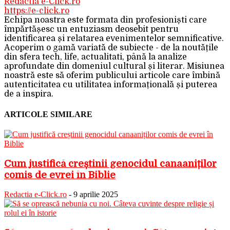
Redactia e-Click.ro
https://e-click.ro
Echipa noastra este formata din profesioniști care
împărtășesc un entuziasm deosebit pentru
identificarea și relatarea evenimentelor semnificative.
Acoperim o gamă variată de subiecte - de la noutățile
din sfera tech, life, actualitati, până la analize
aprofundate din domeniul cultural și literar. Misiunea
noastră este să oferim publicului articole care îmbină
autenticitatea cu utilitatea informațională și puterea
de a inspira.
ARTICOLE SIMILARE
Cum justifică creștinii genocidul canaaniților
comis de evrei în Biblie
Redactia e-Click.ro
-
9 aprilie 2025