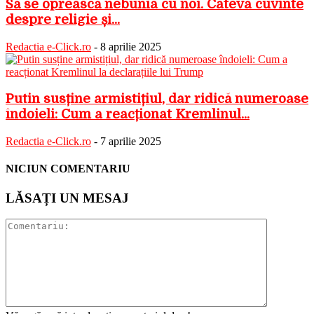
Să se oprească nebunia cu noi. Câteva cuvinte
despre religie și...
Redactia e-Click.ro
-
8 aprilie 2025
Putin susține armistițiul, dar ridică numeroase
îndoieli: Cum a reacționat Kremlinul...
Redactia e-Click.ro
-
7 aprilie 2025
NICIUN COMENTARIU
LĂSAȚI UN MESAJ