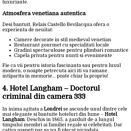
luxuriante.
Atmosfera venetiana autentica
Desi bantuit, Relais Castello Bevilacqua ofera o
experienta de neuitat:
Camere decorate in stil medieval venetian
Restaurant gourmet cu specialitati locale
Gradini spectaculoase pentru plimbari romantice
Capela privata pentru nunti si evenimente
Fie ca vii pentru istoria fascinanta sau pentru luxul
modern, o noapte petrecuta aici iti va ramane
intiparita in memorie… poate chiar la propriu!
4. Hotel Langham – Doctorul
criminal din camera 333
In inima agitata a
Londrei
se ascunde unul dintre cele
mai elegante si bantuite hoteluri din lume –
Hotel
Langham
. Deschis in 1865, a gazduit de-a lungul
timpului membri ai familiei regale si celebritati. Dar
cativa oaspeti par sa nu fi plecat niciodata…