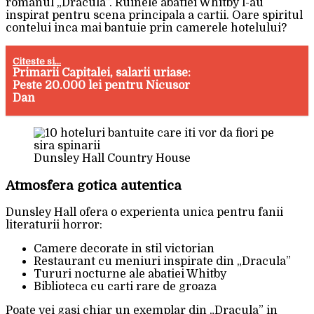
romanul „Dracula”. Ruinele abatiei Whitby l-au
inspirat pentru scena principala a cartii. Oare spiritul
contelui inca mai bantuie prin camerele hotelului?
Citeste si...
Primarii Capitalei, salarii uriase:
Peste 20.000 lei pentru Nicusor
Dan
Dunsley Hall Country House
Atmosfera gotica autentica
Dunsley Hall ofera o experienta unica pentru fanii
literaturii horror:
Camere decorate in stil victorian
Restaurant cu meniuri inspirate din „Dracula”
Tururi nocturne ale abatiei Whitby
Biblioteca cu carti rare de groaza
Poate vei gasi chiar un exemplar din „Dracula” in