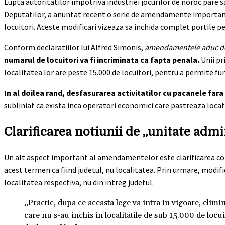
Lupta autoritatilor impotriva industriei jocurilor de noroc pare s
Deputatilor, a anuntat recent o serie de amendamente importante 
locuitori. Aceste modificari vizeaza sa inchida complet portile pent
Conform declaratiilor lui Alfred Simonis,
amendamentele aduc d
numarul de locuitori va fi incriminata ca fapta penala.
Unii pr
localitatea lor are peste 15.000 de locuitori, pentru a permite f
In al doilea rand, desfasurarea activitatilor cu pacanele far
subliniat ca exista inca operatori economici care pastreaza locati
Clarificarea notiunii de „unitate admi
Un alt aspect important al amendamentelor este clarificarea conc
acest termen ca fiind judetul, nu localitatea. Prin urmare, modifi
localitatea respectiva, nu din intreg judetul.
„Practic, dupa ce aceasta lege va intra in vigoare, elimin
care nu s-au inchis in localitatile de sub 15.000 de locu