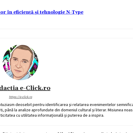
lor în eficiență și tehnologie N-Type
dactia e-Click.ro
https://e-click.ro
ntuziasm deosebit pentru identificarea și relatarea evenimentelor semnific
ati, până la analize aprofundate din domeniul cultural și literar. Misiunea noa
ticitatea cu utilitatea informațională și puterea de a inspira.