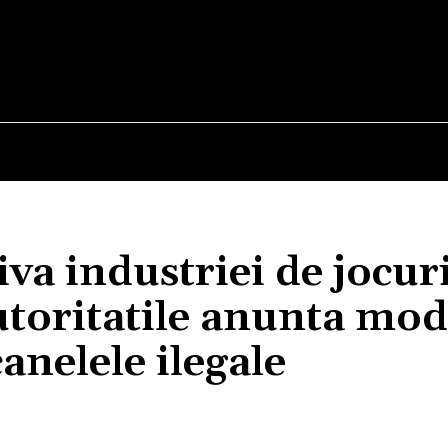
E
STIRI
TEHNOLOGIE-STIINTA
CURIOZITATI
va industriei de jocur
toritatile anunta modi
anelele ilegale