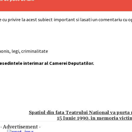
 cu privire la acest subiect important si lasati un comentariu cu o
onis, legi, criminalitate
resedintele interimar al Camerei Deputatilor.
Spatiul din fata Teatrului National va purta 
15 Iunie 1990, in memoria victi
- Advertisement -