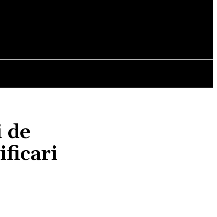
OPINII
i de
ficari