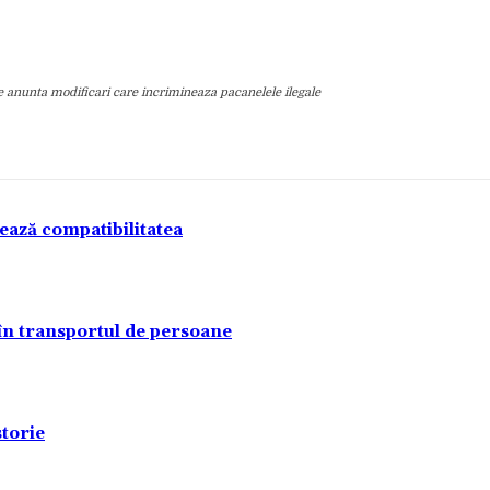
le anunta modificari care incrimineaza pacanelele ilegale
tează compatibilitatea
 în transportul de persoane
torie