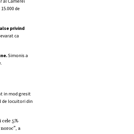
ar al Camerei
 15.000 de
alse privind
devarat ca
une.
Simonis a
.
at in mod gresit
 de locuitori din
i cele 5%
 noroc”, a