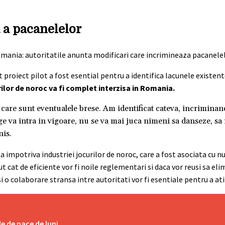
 a pacanelelor
proiect pilot a fost esential pentru a identifica lacunele existen
rilor de noroc va fi complet interzisa in Romania.
 care sunt eventualele brese. Am identificat cateva, incriminand
ge va intra in vigoare, nu se va mai juca nimeni sa danseze, sa
nis.
a impotriva industriei jocurilor de noroc, care a fost asociata cu
 cat de eficiente vor fi noile reglementari si daca vor reusi sa el
si o colaborare stransa intre autoritati vor fi esentiale pentru a at
e de pace de luni