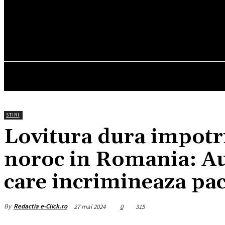
25.7
C
München
sâmbătă, august 8, 2026
HOM
STIRI
Lovitura dura impotri
noroc in Romania: Au
care incrimineaza pac
By
Redactia e-Click.ro
27 mai 2024
0
315