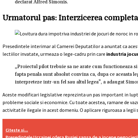
declarat Alfred Simonis.
Urmatorul pas: Interzicerea completa
Presedintele interimar al Camerei Deputatilor a anuntat ca acest 
lectiilor invatate, urmeaza o lege-cadru prin care
industria jocu
„Proiectul pilot trebuie sa ne arate cum functioneaza si
fapta penala sunt absolut convins ca, dupa ce aceasta le
interpreteze intr-un fel sau altul legea”, a adaugat Simo
Aceste modificari legislative reprezinta un pas important in lupt
probleme sociale si economice. Cu toate acestea, ramane de vazut
activitatile ilegale in acest domeniu. O aplicare riguroasa a legii 
Citeste si...
Presedintele Ucrainei ofera Rusiei sansa de a incepe negocieril