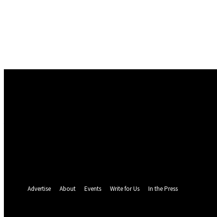
Conectare
Bine ați venit! Autentificați-vă in contul dvs
numele dvs de utilizator
parola dvs
Ați uitat parola? obține ajutor
Politica de Confidentialitate
Recuperare parola
Recuperați-vă parola
adresa dvs de email
O parola va fi trimisă pe adresa dvs de email.
Advertise
About
Events
Write for Us
In the Press