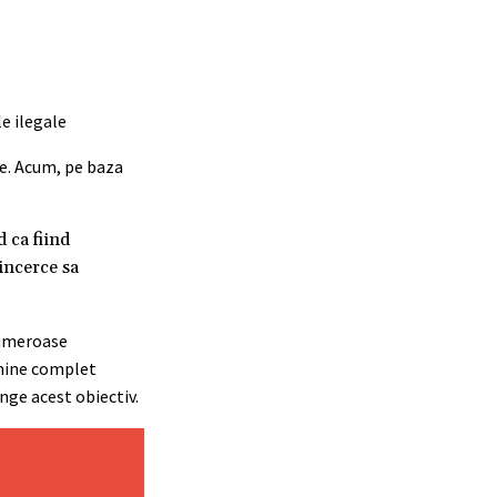
te. Acum, pe baza
 ca fiind
 incerce sa
 numeroase
imine complet
inge acest obiectiv.