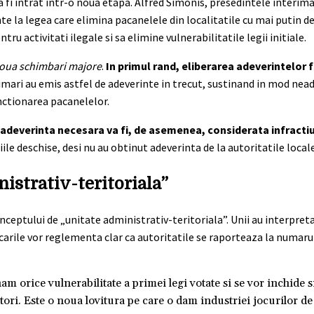
a fi intrat intr-o noua etapa. Alfred Simonis, presedintele interim
la legea care elimina pacanelele din localitatile cu mai putin de
ru activitati ilegale si sa elimine vulnerabilitatile legii initiale.
oua schimbari majore
.
In primul rand, eliberarea adeverintelor f
imari au emis astfel de adeverinte in trecut, sustinand in mod nea
unctionarea pacanelelor.
a adeverinta necesara va fi, de asemenea, considerata infracti
ile deschise, desi nu au obtinut adeverinta de la autoritatile locale
nistrativ-teritoriala”
eptului de „unitate administrativ-teritoriala”. Unii au interpret
carile vor reglementa clar ca autoritatile se raporteaza la numarul
am orice vulnerabilitate a primei legi votate si se vor inchide s
itori. Este o noua lovitura pe care o dam industriei jocurilor de