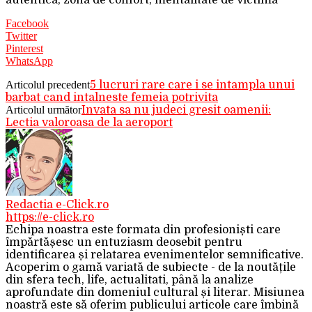
Facebook
Twitter
Pinterest
WhatsApp
Articolul precedent
5 lucruri rare care i se intampla unui
barbat cand intalneste femeia potrivita
Articolul următor
Invata sa nu judeci gresit oamenii:
Lectia valoroasa de la aeroport
Redactia e-Click.ro
https://e-click.ro
Echipa noastra este formata din profesioniști care
împărtășesc un entuziasm deosebit pentru
identificarea și relatarea evenimentelor semnificative.
Acoperim o gamă variată de subiecte - de la noutățile
din sfera tech, life, actualitati, până la analize
aprofundate din domeniul cultural și literar. Misiunea
noastră este să oferim publicului articole care îmbină