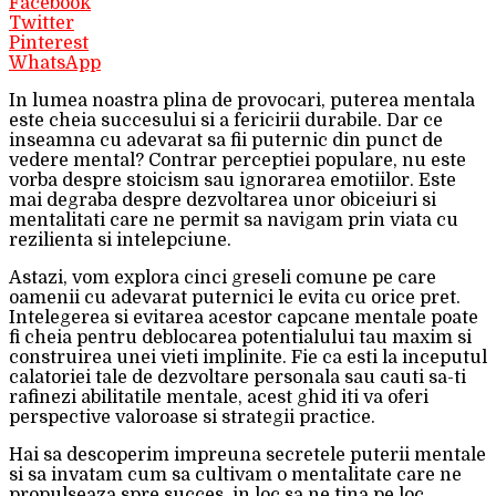
Facebook
Twitter
Pinterest
WhatsApp
In lumea noastra plina de provocari, puterea mentala
este cheia succesului si a fericirii durabile. Dar ce
inseamna cu adevarat sa fii puternic din punct de
vedere mental? Contrar perceptiei populare, nu este
vorba despre stoicism sau ignorarea emotiilor. Este
mai degraba despre dezvoltarea unor obiceiuri si
mentalitati care ne permit sa navigam prin viata cu
rezilienta si intelepciune.
Astazi, vom explora cinci greseli comune pe care
oamenii cu adevarat puternici le evita cu orice pret.
Intelegerea si evitarea acestor capcane mentale poate
fi cheia pentru deblocarea potentialului tau maxim si
construirea unei vieti implinite. Fie ca esti la inceputul
calatoriei tale de dezvoltare personala sau cauti sa-ti
rafinezi abilitatile mentale, acest ghid iti va oferi
perspective valoroase si strategii practice.
Hai sa descoperim impreuna secretele puterii mentale
si sa invatam cum sa cultivam o mentalitate care ne
propulseaza spre succes, in loc sa ne tina pe loc.