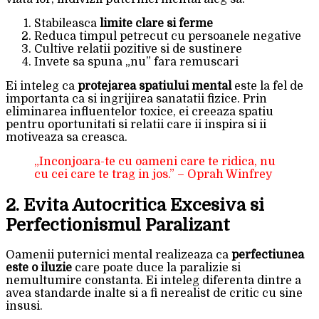
Stabileasca
limite clare si ferme
Reduca timpul petrecut cu persoanele negative
Cultive relatii pozitive si de sustinere
Invete sa spuna „nu” fara remuscari
Ei inteleg ca
protejarea spatiului mental
este la fel de
importanta ca si ingrijirea sanatatii fizice. Prin
eliminarea influentelor toxice, ei creeaza spatiu
pentru oportunitati si relatii care ii inspira si ii
motiveaza sa creasca.
„Inconjoara-te cu oameni care te ridica, nu
cu cei care te trag in jos.” – Oprah Winfrey
2. Evita Autocritica Excesiva si
Perfectionismul Paralizant
Oamenii puternici mental realizeaza ca
perfectiunea
este o iluzie
care poate duce la paralizie si
nemultumire constanta. Ei inteleg diferenta dintre a
avea standarde inalte si a fi nerealist de critic cu sine
insusi.