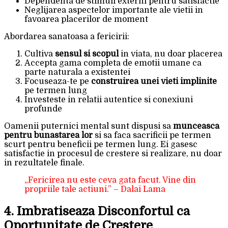
Dependenta de stimuli externi pentru satisfactie
Neglijarea aspectelor importante ale vietii in
favoarea placerilor de moment
Abordarea sanatoasa a fericirii:
Cultiva
sensul si scopul
in viata, nu doar placerea
Accepta gama completa de emotii umane ca
parte naturala a existentei
Focuseaza-te pe
construirea unei vieti implinite
pe termen lung
Investeste in relatii autentice si conexiuni
profunde
Oamenii puternici mental sunt dispusi sa
munceasca
pentru bunastarea lor
si sa faca sacrificii pe termen
scurt pentru beneficii pe termen lung. Ei gasesc
satisfactie in procesul de crestere si realizare, nu doar
in rezultatele finale.
„Fericirea nu este ceva gata facut. Vine din
propriile tale actiuni.” – Dalai Lama
4. Imbratiseaza Disconfortul ca
Oportunitate de Crestere