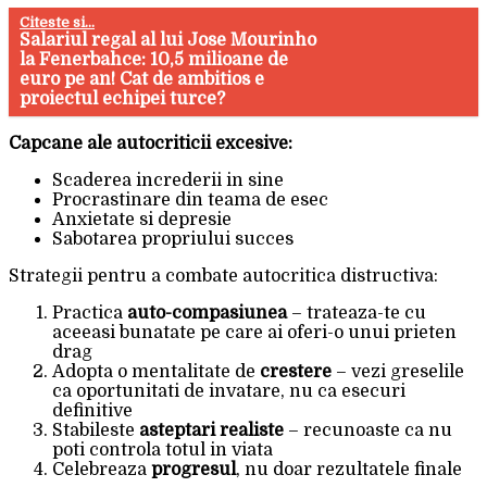
Citeste si...
Salariul regal al lui Jose Mourinho
la Fenerbahce: 10,5 milioane de
euro pe an! Cat de ambitios e
proiectul echipei turce?
Capcane ale autocriticii excesive:
Scaderea increderii in sine
Procrastinare din teama de esec
Anxietate si depresie
Sabotarea propriului succes
Strategii pentru a combate autocritica distructiva:
Practica
auto-compasiunea
– trateaza-te cu
aceeasi bunatate pe care ai oferi-o unui prieten
drag
Adopta o mentalitate de
crestere
– vezi greselile
ca oportunitati de invatare, nu ca esecuri
definitive
Stabileste
asteptari realiste
– recunoaste ca nu
poti controla totul in viata
Celebreaza
progresul
, nu doar rezultatele finale