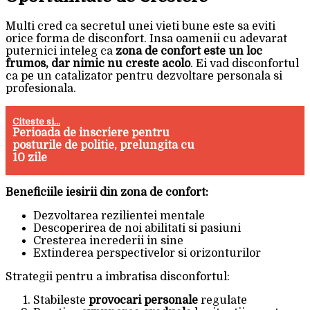
Multi cred ca secretul unei vieti bune este sa eviti
orice forma de disconfort. Insa oamenii cu adevarat
puternici inteleg ca
zona de confort este un loc
frumos, dar nimic nu creste acolo
. Ei vad disconfortul
ca pe un catalizator pentru dezvoltare personala si
profesionala.
Citeste si...
Perioada de inscriere pentru
posturile de politie, prelungita cu
10 zile
Beneficiile iesirii din zona de confort:
Dezvoltarea rezilientei mentale
Descoperirea de noi abilitati si pasiuni
Cresterea increderii in sine
Extinderea perspectivelor si orizonturilor
Strategii pentru a imbratisa disconfortul:
Stabileste
provocari personale
regulate