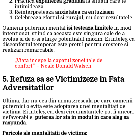
Practica
expunerea graduala
la situatii care te
intimideaza
Reinterpreteaza
anxietatea ca entuziasm
Celebreaza efortul si curajul, nu doar rezultatele
Oamenii puternici mental
isi testeaza limitele
in mod
intentionat, stiind ca aceasta este singura cale de a
evolua si de a-si atinge potentialul maxim. Ei inteleg ca
disconfortul temporar este pretul pentru crestere si
realizari remarcabile.
„Viata incepe la capatul zonei tale de
confort.” – Neale Donald Walsch
5. Refuza sa se Victimizeze in Fata
Adversitatilor
Ultima, dar nu cea din urma greseala pe care oamenii
puternici o evita este adoptarea unei mentalitati de
victima. Ei inteleg ca, desi circumstantele pot fi uneori
nefavorabile,
puterea lor sta in modul in care aleg sa
raspunda
.
Pericole ale mentalitatii de victima: