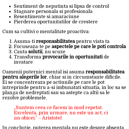
Sentiment de neputinta si lipsa de control
Stagnare personala si profesionala
Resentimente si amaraciune
Pierderea oportunitatilor de crestere
Cum sa cultivi o mentalitate proactiva:
Asuma-ti
responsabilitatea
pentru viata ta
Focuseaza-te pe
aspectele pe care le poti controla
Cauta
solutii
, nu scuze
Transforma
provocarile in oportunitati
de
invatare
Oamenii puternici mental isi asuma
responsabilitatea
pentru alegerile lor
, chiar si in circumstante dificile.
Ei se concentreaza pe actiunile pe care le pot
intreprinde pentru a-si imbunatati situatia, in loc sa se
planga de nedreptati sau sa astepte ca altii sa le
rezolve problemele.
„Suntem ceea ce facem in mod repetat.
Excelenta, prin urmare, nu este un act, ci
un obicei.” – Aristotel
In concluzie, puterea mentala nu este despre absenta