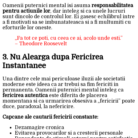
Oamenii puternici mental isi asuma
responsabilitatea
pentru actiunile lor
, dar inteleg si ca unele lucruri
sunt dincolo de controlul lor. Ei gasesc echilibrul intre
a fi motivati sa se imbunatateasca si a fi multumiti cu
eforturile lor oneste.
„Fa tot ce poti, cu ceea ce ai, acolo unde esti.”
– Theodore Roosevelt
3. Nu Alearga dupa Fericirea
Instantanee
Una dintre cele mai periculoase iluzii ale societatii
moderne este ideea ca ar trebui sa fim fericiti in
permanenta. Oamenii puternici mental inteleg ca
fericirea autentica
este diferita de placerea
momentana si ca urmarirea obsesiva a „fericirii” poate
duce, paradoxal, la nefericire.
Capcane ale cautarii fericirii constante:
Dezamagire cronica
Evitarea provocarilor si a cresterii personale