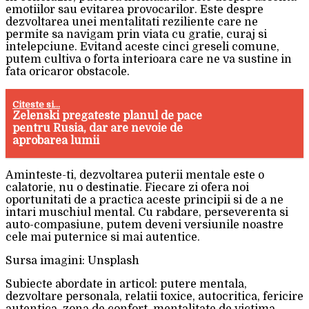
emotiilor sau evitarea provocarilor. Este despre
dezvoltarea unei mentalitati reziliente care ne
permite sa navigam prin viata cu gratie, curaj si
intelepciune. Evitand aceste cinci greseli comune,
putem cultiva o forta interioara care ne va sustine in
fata oricaror obstacole.
Citeste si...
Zelenski pregateste planul de pace
pentru Rusia, dar are nevoie de
aprobarea lumii
Aminteste-ti, dezvoltarea puterii mentale este o
calatorie, nu o destinatie. Fiecare zi ofera noi
oportunitati de a practica aceste principii si de a ne
intari muschiul mental. Cu rabdare, perseverenta si
auto-compasiune, putem deveni versiunile noastre
cele mai puternice si mai autentice.
Sursa imagini: Unsplash
Subiecte abordate in articol: putere mentala,
dezvoltare personala, relatii toxice, autocritica, fericire
autentica, zona de confort, mentalitate de victima