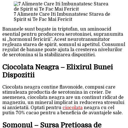
7 Alimente Care Iti Imbunatatesc Starea de
Spirit si Te Fac Mai Fericit
Bananele sunt bogate in triptofan, un aminoacid
esential pentru producerea serotoninei, supranumita
si „hormonul fericirii”. Acest neurotransmitator
regleaza starea de spirit, somnul si apetitul. Consumul
regulat de banane poate ajuta la cresterea nivelurilor
de serotonina si la stabilizarea dispozitiei.
Ciocolata Neagra – Elixirul Bunei
Dispozitii
Ciocolata neagra contine flavonoide, compusi care
stimuleaza productia de serotonina in creier. De
asemenea, ciocolata neagra are un continut ridicat de
magneziu, un mineral implicat in reducerea stresului
si anxietatii. Optati pentru
ciocolata
neagra cu cel
putin 70% cacao pentru a beneficia de avantajele sale.
Somonul – Sursa Pretioasa de