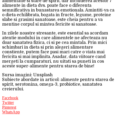
alimentatie si stare de spirit, dar includerea acestor 7
alimente in dieta dvs. poate face o diferenta
semnificativa in bunastarea emotionala. Amintiti-va ca
o dieta echilibrata, bogata in fructe, legume, proteine
slabe si grasimi sanatoase, este cheia pentru a va
mentine corpul si mintea fericite si sanatoase.
In zilele noastre stresante, este esential sa acordam
atentie modului in care alimentele ne afecteaza nu
doar sanatatea fizica, ci si pe cea mintala. Prin mici
schimbari in dieta si prin alegeri alimentare
constiente, putem face pasi mari catre o viata mai
fericita si mai implinita. Asadar, data viitoare cand
mergeti la cumparaturi, nu uitati sa puneti in cos
aceste super-alimente pentru starea de bine!
Sursa imagini: Unsplash
Subiecte abordate in articol: alimente pentru starea de
spirit, serotonina, omega-3, probiotice, sanatatea
creierului.
Facebook
Twitter
Pinterest
WhatsApp