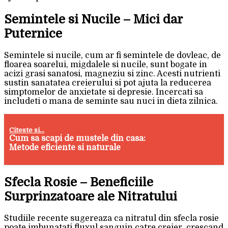
Semintele si Nucile – Mici dar
Puternice
Semintele si nucile, cum ar fi semintele de dovleac, de
floarea soarelui, migdalele si nucile, sunt bogate in
acizi grasi sanatosi, magneziu si zinc. Acesti nutrienti
sustin sanatatea creierului si pot ajuta la reducerea
simptomelor de anxietate si depresie. Incercati sa
includeti o mana de seminte sau nuci in dieta zilnica.
Citeste si...
Cum sa scapi de mustele din casa:
Metode eficiente si naturale
Sfecla Rosie – Beneficiile
Surprinzatoare ale Nitratului
Studiile recente sugereaza ca nitratul din sfecla rosie
poate imbunatati fluxul sanguin catre creier, crescand