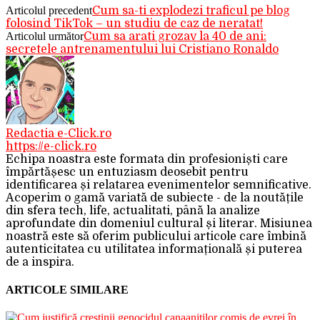
Articolul precedent
Cum sa-ti explodezi traficul pe blog
folosind TikTok – un studiu de caz de neratat!
Articolul următor
Cum sa arati grozav la 40 de ani:
secretele antrenamentului lui Cristiano Ronaldo
Redactia e-Click.ro
https://e-click.ro
Echipa noastra este formata din profesioniști care
împărtășesc un entuziasm deosebit pentru
identificarea și relatarea evenimentelor semnificative.
Acoperim o gamă variată de subiecte - de la noutățile
din sfera tech, life, actualitati, până la analize
aprofundate din domeniul cultural și literar. Misiunea
noastră este să oferim publicului articole care îmbină
autenticitatea cu utilitatea informațională și puterea
de a inspira.
ARTICOLE SIMILARE