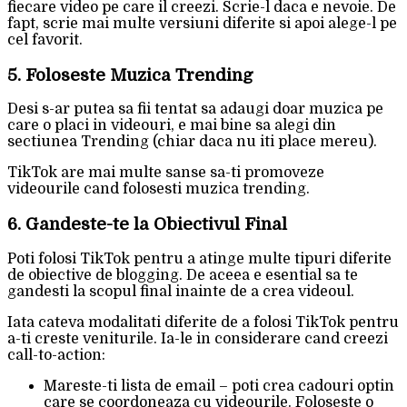
fiecare video pe care il creezi. Scrie-l daca e nevoie. De
fapt, scrie mai multe versiuni diferite si apoi alege-l pe
cel favorit.
5. Foloseste Muzica Trending
Desi s-ar putea sa fii tentat sa adaugi doar muzica pe
care o placi in videouri, e mai bine sa alegi din
sectiunea Trending (chiar daca nu iti place mereu).
TikTok are mai multe sanse sa-ti promoveze
videourile cand folosesti muzica trending.
6. Gandeste-te la Obiectivul Final
Poti folosi TikTok pentru a atinge multe tipuri diferite
de obiective de blogging. De aceea e esential sa te
gandesti la scopul final inainte de a crea videoul.
Iata cateva modalitati diferite de a folosi TikTok pentru
a-ti creste veniturile. Ia-le in considerare cand creezi
call-to-action:
Mareste-ti lista de email – poti crea cadouri optin
care se coordoneaza cu videourile. Foloseste o