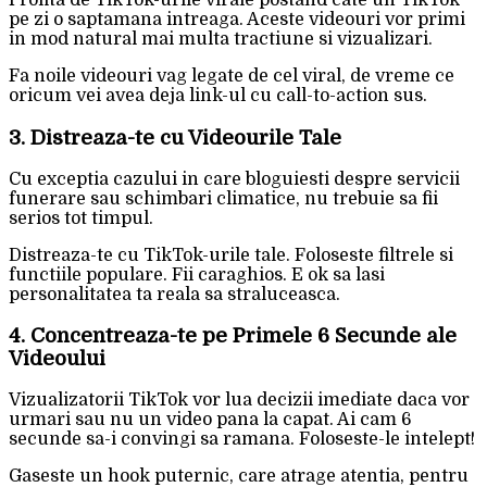
Profita de TikTok-urile virale postand cate un TikTok
pe zi o saptamana intreaga. Aceste videouri vor primi
in mod natural mai multa tractiune si vizualizari.
Fa noile videouri vag legate de cel viral, de vreme ce
oricum vei avea deja link-ul cu call-to-action sus.
3. Distreaza-te cu Videourile Tale
Cu exceptia cazului in care bloguiesti despre servicii
funerare sau schimbari climatice, nu trebuie sa fii
serios tot timpul.
Distreaza-te cu TikTok-urile tale. Foloseste filtrele si
functiile populare. Fii caraghios. E ok sa lasi
personalitatea ta reala sa straluceasca.
4. Concentreaza-te pe Primele 6 Secunde ale
Videoului
Vizualizatorii TikTok vor lua decizii imediate daca vor
urmari sau nu un video pana la capat. Ai cam 6
secunde sa-i convingi sa ramana. Foloseste-le intelept!
Gaseste un hook puternic, care atrage atentia, pentru