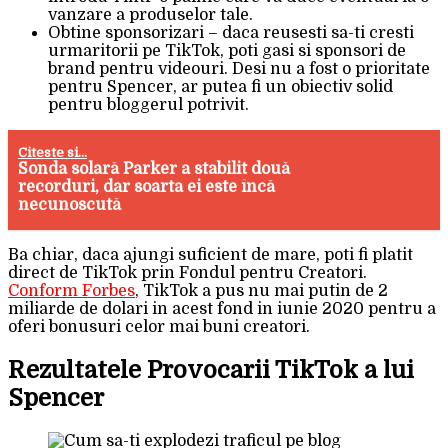
vanzare a produselor tale.
Obtine sponsorizari – daca reusesti sa-ti cresti
urmaritorii pe TikTok, poti gasi si sponsori de
brand pentru videouri. Desi nu a fost o prioritate
pentru Spencer, ar putea fi un obiectiv solid
pentru bloggerul potrivit.
Citeste si...
Sonda solară Parker a stabilit două
recorduri, dar soarta ei este încă
necunoscută
Ba chiar, daca ajungi suficient de mare, poti fi platit
direct de TikTok prin Fondul pentru Creatori.
Conform Forbes
, TikTok a pus nu mai putin de 2
miliarde de dolari in acest fond in iunie 2020 pentru a
oferi bonusuri celor mai buni creatori.
Rezultatele Provocarii TikTok a lui
Spencer