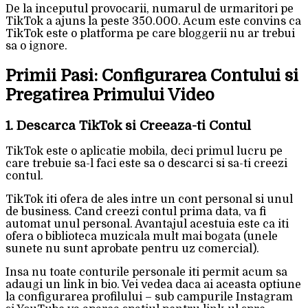
De la inceputul provocarii, numarul de urmaritori pe
TikTok a ajuns la peste 350.000. Acum este convins ca
TikTok este o platforma pe care bloggerii nu ar trebui
sa o ignore.
Primii Pasi: Configurarea Contului si
Pregatirea Primului Video
1. Descarca TikTok si Creeaza-ti Contul
TikTok este o aplicatie mobila, deci primul lucru pe
care trebuie sa-l faci este sa o descarci si sa-ti creezi
contul.
TikTok iti ofera de ales intre un cont personal si unul
de business. Cand creezi contul prima data, va fi
automat unul personal. Avantajul acestuia este ca iti
ofera o biblioteca muzicala mult mai bogata (unele
sunete nu sunt aprobate pentru uz comercial).
Insa nu toate conturile personale iti permit acum sa
adaugi un link in bio. Vei vedea daca ai aceasta optiune
la configurarea profilului – sub campurile Instagram