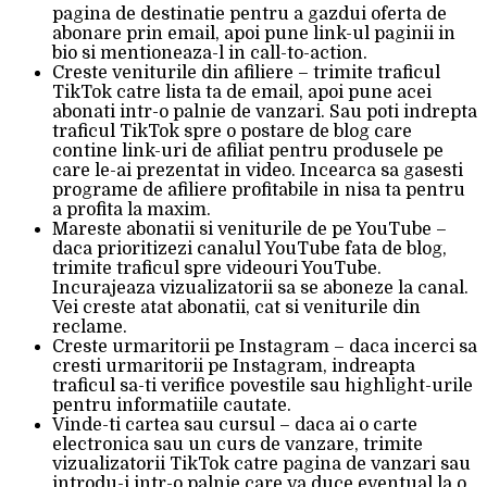
pagina de destinatie pentru a gazdui oferta de
abonare prin email, apoi pune link-ul paginii in
bio si mentioneaza-l in call-to-action.
Creste veniturile din afiliere – trimite traficul
TikTok catre lista ta de email, apoi pune acei
abonati intr-o palnie de vanzari. Sau poti indrepta
traficul TikTok spre o postare de blog care
contine link-uri de afiliat pentru produsele pe
care le-ai prezentat in video. Incearca sa gasesti
programe de afiliere profitabile in nisa ta pentru
a profita la maxim.
Mareste abonatii si veniturile de pe YouTube –
daca prioritizezi canalul YouTube fata de blog,
trimite traficul spre videouri YouTube.
Incurajeaza vizualizatorii sa se aboneze la canal.
Vei creste atat abonatii, cat si veniturile din
reclame.
Creste urmaritorii pe Instagram – daca incerci sa
cresti urmaritorii pe Instagram, indreapta
traficul sa-ti verifice povestile sau highlight-urile
pentru informatiile cautate.
Vinde-ti cartea sau cursul – daca ai o carte
electronica sau un curs de vanzare, trimite
vizualizatorii TikTok catre pagina de vanzari sau
introdu-i intr-o palnie care va duce eventual la o