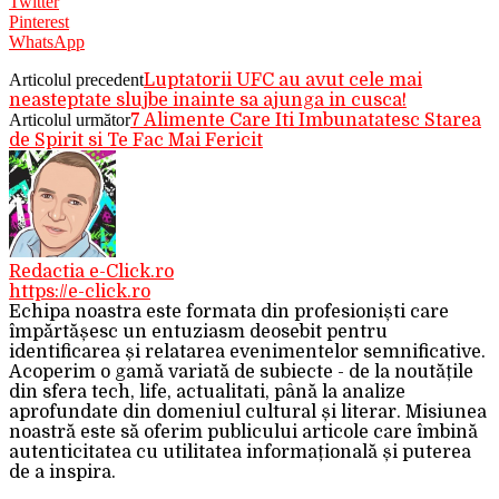
Twitter
Pinterest
WhatsApp
Articolul precedent
Luptatorii UFC au avut cele mai
neasteptate slujbe inainte sa ajunga in cusca!
Articolul următor
7 Alimente Care Iti Imbunatatesc Starea
de Spirit si Te Fac Mai Fericit
Redactia e-Click.ro
https://e-click.ro
Echipa noastra este formata din profesioniști care
împărtășesc un entuziasm deosebit pentru
identificarea și relatarea evenimentelor semnificative.
Acoperim o gamă variată de subiecte - de la noutățile
din sfera tech, life, actualitati, până la analize
aprofundate din domeniul cultural și literar. Misiunea
noastră este să oferim publicului articole care îmbină
autenticitatea cu utilitatea informațională și puterea
de a inspira.