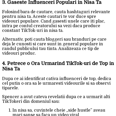
3. Gaseste Influenceri Populari in Nisa Ta
Folosind bara de cautare, cauta hashtaguri relevante
pentru nisa ta. Aceste cautari te vor duce spre
videouri populare. Cand gasesti unele care iti plac,
intra pe contul creatorului sa vezi daca produce
constant TikTok-uri in nisa ta.
Alternativ, poti cauta bloggeri sau branduri pe care
deja le cunosti si care sunt in general populare in
randul publicului tau tinta. Analizeaza ce tip de
videouri produc.
4. Petrece o Ora Urmarind TikTok-uri de Top in
Nisa Ta
Dupa ce ai identificat cativa influenceri de top, dedica
cel putin o ora sa le urmaresti videourile si sa observi
tiparele.
Spencer a avut cateva revelatii dupa ce a urmarit alti
TikTokeri din domeniul sau:
In nisa sa, cuvintele cheie „side hustle” aveau
mari sanse sa faca un video viral