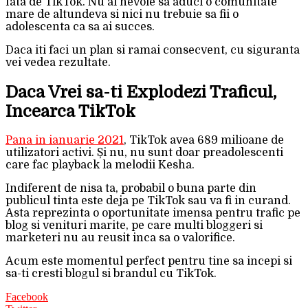
fata de TikTok. Nu ai nevoie sa aduci o comunitate
mare de altundeva si nici nu trebuie sa fii o
adolescenta ca sa ai succes.
Daca iti faci un plan si ramai consecvent, cu siguranta
vei vedea rezultate.
Daca Vrei sa-ti Explodezi Traficul,
Incearca TikTok
Pana in ianuarie 2021
, TikTok avea 689 milioane de
utilizatori activi. Și nu, nu sunt doar preadolescenti
care fac playback la melodii Kesha.
Indiferent de nisa ta, probabil o buna parte din
publicul tinta este deja pe TikTok sau va fi in curand.
Asta reprezinta o oportunitate imensa pentru trafic pe
blog si venituri marite, pe care multi bloggeri si
marketeri nu au reusit inca sa o valorifice.
Acum este momentul perfect pentru tine sa incepi si
sa-ti cresti blogul si brandul cu TikTok.
Facebook