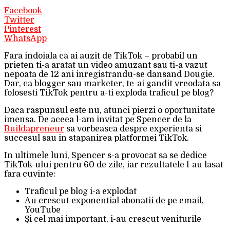
Facebook
Twitter
Pinterest
WhatsApp
Fara indoiala ca ai auzit de TikTok – probabil un
prieten ti-a aratat un video amuzant sau ti-a vazut
nepoata de 12 ani inregistrandu-se dansand Dougie.
Dar, ca blogger sau marketer, te-ai gandit vreodata sa
folosesti TikTok pentru a-ti exploda traficul pe blog?
Daca raspunsul este nu, atunci pierzi o oportunitate
imensa. De aceea l-am invitat pe Spencer de la
Buildapreneur
sa vorbeasca despre experienta si
succesul sau in stapanirea platformei TikTok.
In ultimele luni, Spencer s-a provocat sa se dedice
TikTok-ului pentru 60 de zile, iar rezultatele l-au lasat
fara cuvinte:
Traficul pe blog i-a explodat
Au crescut exponential abonatii de pe email,
YouTube
Și cel mai important, i-au crescut veniturile