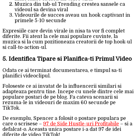
Muzica din tab-ul Trending crestea sansele ca
videoul sa devina viral
Videourile de succes aveau un hook captivant in
primele 5-10 secunde
Expresiile care devin virale in nisa ta vor fi complet
diferite. Fii atent la cele mai populare cuvinte, la
muzica si la cum pozitioneaza creatorii de top hook-ul
si call-to-action-ul.
5. Identifica Tipare si Planifica-ti Primul Video
Odata ce ai terminat documentarea, e timpul sa-ti
planifici videoclipul.
Foloseste ce ai invatat de la influencerii similari si
adapteaza pentru tine. Incepe cu unele dintre cele mai
populare postari de pe blog. Fa cateva scenarii si
rezuma-le in videouri de maxim 60 secunde pe
TikTok.
De exemplu, Spencer a folosit o postare populara pe
care o scrisese –
97 de Side Hustle-uri Profitabile
– si a
defalcat-o. Aceasta unica postare i-a dat 97 de idei
diferite de video TikTok!