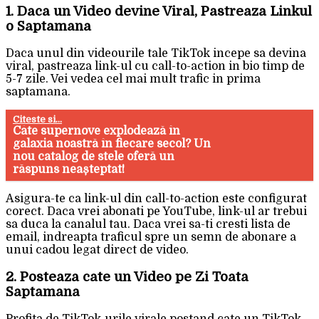
1. Daca un Video devine Viral, Pastreaza Linkul
o Saptamana
Daca unul din videourile tale TikTok incepe sa devina
viral, pastreaza link-ul cu call-to-action in bio timp de
5-7 zile. Vei vedea cel mai mult trafic in prima
saptamana.
Citeste si...
Câte supernove explodează în
galaxia noastră în fiecare secol? Un
nou catalog de stele oferă un
răspuns neașteptat!
Asigura-te ca link-ul din call-to-action este configurat
corect. Daca vrei abonati pe YouTube, link-ul ar trebui
sa duca la canalul tau. Daca vrei sa-ti cresti lista de
email, indreapta traficul spre un semn de abonare a
unui cadou legat direct de video.
2. Posteaza cate un Video pe Zi Toata
Saptamana