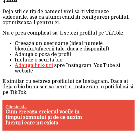
Deja stii ce tip de oameni vrei sa-ti vizioneze
videourile, asa ca atunci cand iti configurezi profilul,
optimizeaza-l pentru ei.
Nu e prea complicat sa-ti setezi profilul pe TikTok:
Creeaza un username (ideal numele
blogului/afacerii tale, daca e disponibil)
Adauga o poza de profil
Include o scurta bio
Adauga link-uri
spre Instagram, YouTube si
website
E similar cu setarea profilului de Instagram. Daca ai
deja o bio buna scrisa pentru Instagram, o poti folosi si
pe TikTok.
Citeste si...
Cum creează creierul vocile în
timpul somnului și de ce auzim
lucruri care nu există