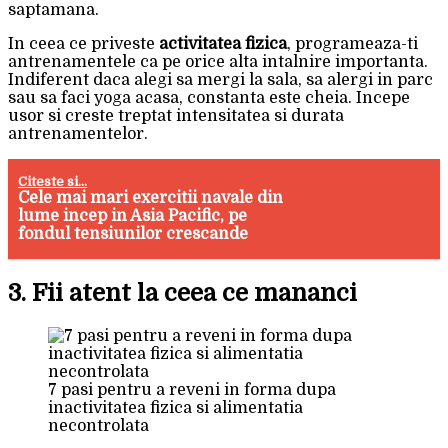
saptamana.
In ceea ce priveste
activitatea fizica
, programeaza-ti
antrenamentele ca pe orice alta intalnire importanta.
Indiferent daca alegi sa mergi la sala, sa alergi in parc
sau sa faci yoga acasa, constanta este cheia. Incepe
usor si creste treptat intensitatea si durata
antrenamentelor.
Citeste si...
Cele mai mari exercitii navale din
lume incep in Asia Pacific, pe
fondul tensiunilor crescande
3. Fii atent la ceea ce mananci
7 pasi pentru a reveni in forma dupa
inactivitatea fizica si alimentatia
necontrolata