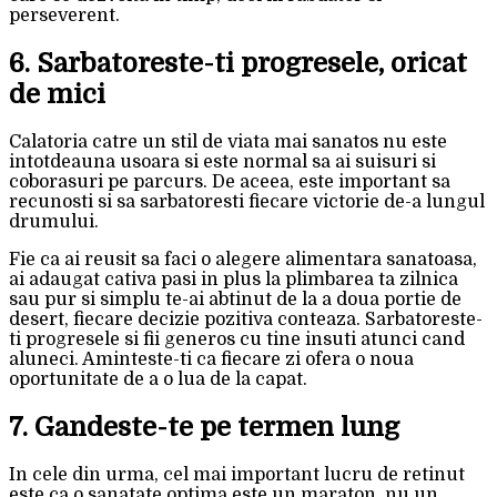
perseverent.
6. Sarbatoreste-ti progresele, oricat
de mici
Calatoria catre un stil de viata mai sanatos nu este
intotdeauna usoara si este normal sa ai suisuri si
coborasuri pe parcurs. De aceea, este important sa
recunosti si sa sarbatoresti fiecare victorie de-a lungul
drumului.
Fie ca ai reusit sa faci o alegere alimentara sanatoasa,
ai adaugat cativa pasi in plus la plimbarea ta zilnica
sau pur si simplu te-ai abtinut de la a doua portie de
desert, fiecare decizie pozitiva conteaza. Sarbatoreste-
ti progresele si fii generos cu tine insuti atunci cand
aluneci. Aminteste-ti ca fiecare zi ofera o noua
oportunitate de a o lua de la capat.
7. Gandeste-te pe termen lung
In cele din urma, cel mai important lucru de retinut
este ca o sanatate optima este un maraton, nu un