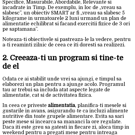
Specifice, Masurabile, Abordabile, Relevante si
incadrate in Timp. De exemplu, in loc de „vreau sa
slabesc”, un obiectiv SMART ar fi „vreau sa slabesc 5
kilograme in urmatoarele 2 luni urmand un plan de
alimentatie echilibrat si facand exercitii fizice de 3 ori
pe saptamana”.
Noteaza-ti obiectivele si pastreaza-le la vedere, pentru
a-ti reaminti zilnic de ceea ce iti doresti sa realizezi.
2. Creeaza-ti un program si tine-te
de el
Odata ce ai stabilit unde vrei sa ajungi, e timpul sa
elaborezi un plan pentru a ajunge acolo. Programul
tau ar trebui sa includa atat aspecte legate de
alimentatie, cat si de activitatea fizica.
In ceea ce priveste
alimentatia
, planifica-ti mesele si
gustarile in avans, asigurandu-te ca incluzi alimente
nutritive din toate grupele alimentare. Evita sa sari
peste mese si incearca sa mananci la ore regulate.
Daca iti este greu sa gatesti in fiecare zi, aloca timp in
weekend pentru a pregati mese pentru intreaga