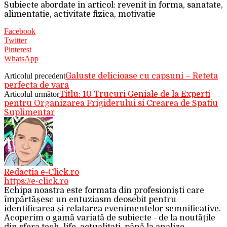
Subiecte abordate in articol: revenit in forma, sanatate,
alimentatie, activitate fizica, motivatie
Facebook
Twitter
Pinterest
WhatsApp
Articolul precedent
Galuste delicioase cu capsuni – Reteta
perfecta de vara
Articolul următor
Titlu: 10 Trucuri Geniale de la Experti
pentru Organizarea Frigiderului si Crearea de Spatiu
Suplimentar
Redactia e-Click.ro
https://e-click.ro
Echipa noastra este formata din profesioniști care
împărtășesc un entuziasm deosebit pentru
identificarea și relatarea evenimentelor semnificative.
Acoperim o gamă variată de subiecte - de la noutățile
din sfera tech, life, actualitati, până la analize