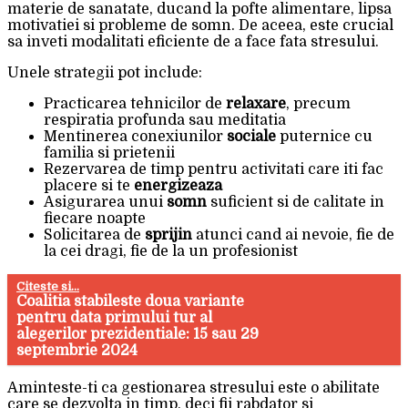
materie de sanatate, ducand la pofte alimentare, lipsa
motivatiei si probleme de somn. De aceea, este crucial
sa inveti modalitati eficiente de a face fata stresului.
Unele strategii pot include:
Practicarea tehnicilor de
relaxare
, precum
respiratia profunda sau meditatia
Mentinerea conexiunilor
sociale
puternice cu
familia si prietenii
Rezervarea de timp pentru activitati care iti fac
placere si te
energizeaza
Asigurarea unui
somn
suficient si de calitate in
fiecare noapte
Solicitarea de
sprijin
atunci cand ai nevoie, fie de
la cei dragi, fie de la un profesionist
Citeste si...
Coalitia stabileste doua variante
pentru data primului tur al
alegerilor prezidentiale: 15 sau 29
septembrie 2024
Aminteste-ti ca gestionarea stresului este o abilitate
care se dezvolta in timp, deci fii rabdator si