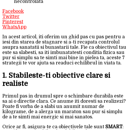
necontrolata
Facebook
Twitter
Pinterest
WhatsApp
In acest articol, iti oferim un ghid pas cu pas pentru a
iesi din starea de stagnare si a-ti recapata controlul
asupra sanatatii si bunastarii tale. Fie ca obiectivul tau
este sa slabesti, sa iti imbunatatesti conditia fizica sau
pur si simplu sa te simti mai bine in pielea ta, aceste 7
strategii te vor ajuta sa readuci echilibrul in viata ta.
1. Stabileste-ti obiective clare si
realiste
Primul pas in drumul spre o schimbare durabila este
sa ai o directie clara. Ce anume iti doresti sa realizezi?
Poate fi vorba de a slabi un anumit numar de
kilograme, de a alerga un maraton sau pur si simplu
de a te simti mai energic si mai sanatos.
Orice ar fi, asigura-te ca obiectivele tale sunt
SMART
: