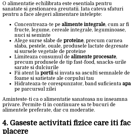
O alimentatie echilibrata este esentiala pentru
sanatate si gestionarea greutatii. Iata cateva sfaturi
pentru a face alegeri alimentare intelepte:
Concentreaza-te pe
alimente integrale
, cum ar fi
fructe, legume, cereale integrale, leguminoase,
nuci si seminte
Alege surse slabe de
proteine
, precum carnea
slaba, pestele, ouale, produsele lactate degresate
si sursele vegetale de proteine
Limiteaza consumul de
alimente procesate
,
precum produsele de tip fast-food, snacks-urile
sarate si dulciurile
Fii atent la
portii
si invata sa asculti semnalele de
foame si satietate ale corpului tau
Hidrateaza-te corespunzator, band suficienta
apa
pe parcursul zilei
Aminteste-ti ca o alimentatie sanatoasa nu inseamna
privare. Permite-ti in continuare sa te bucuri de
alimentele preferate, dar cu moderatie.
4. Gaseste activitati fizice care iti fac
placere