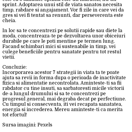
sprint. Adoptarea unui stil de viata sanatos necesita
timp, rabdare si angajament. Vor fi zile in care vei da
gres si vei fi tentat sa renunti, dar perseverenta este
cheia.
In loc sa te concentrezi pe solutii rapide sau diete la
moda, concentreaza-te pe dezvoltarea unor obiceiuri
durabile pe care le poti mentine pe termen lung.
Facand schimbari mici si sustenabile in timp, vei
culege beneficiile pentru sanatate pentru tot restul
vietii.
Concluzie:
Incorporarea acestor 7 strategii in viata ta te poate
ajuta sa revii in forma dupa o perioada de inactivitate
fizica si alimentatie necontrolata. Aminteste-ti sa fii
rabdator cu tine insuti, sa sarbatoresti micile victorii
de-a lungul drumului si sa te concentrezi pe
progresul general, mai degraba decat pe perfectiune.
Cu timpul si consecventa, iti vei recapata sanatatea,
energia si increderea. Mereu aminteste-ti ca merita
tot efortul!
Sursa imagini: Pexels