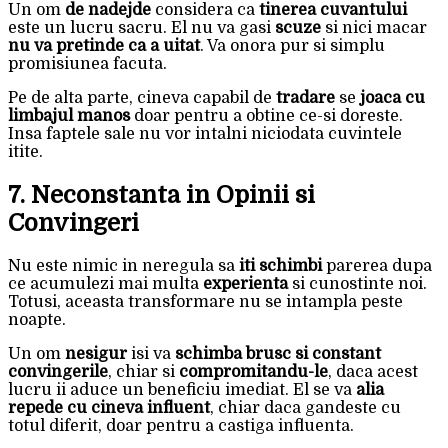
Un om
de nadejde
considera ca
tinerea cuvantului
este un lucru sacru. El nu va gasi
scuze
si nici macar
nu va pretinde ca a uitat
. Va onora pur si simplu
promisiunea facuta.
Pe de alta parte, cineva capabil de
tradare
se
joaca cu
limbajul manos
doar pentru a obtine ce-si doreste.
Insa faptele sale nu vor intalni niciodata cuvintele
itite.
7. Neconstanta in Opinii si
Convingeri
Nu este nimic in neregula sa
iti schimbi
parerea dupa
ce acumulezi mai multa
experienta
si cunostinte noi.
Totusi, aceasta transformare nu se intampla peste
noapte.
Un om
nesigur
isi va
schimba brusc si constant
convingerile
, chiar si
compromitandu-le
, daca acest
lucru ii aduce un beneficiu imediat. El se va
alia
repede cu cineva influent
, chiar daca gandeste cu
totul diferit, doar pentru a castiga influenta.