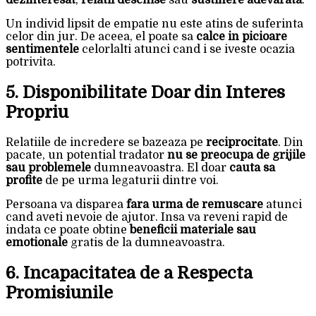
dezinteresat
,
relatii deschise
sau
sustinere adevarata
.
Un individ lipsit de empatie nu este atins de suferinta
celor din jur. De aceea, el poate sa
calce in picioare
sentimentele
celorlalti atunci cand i se iveste ocazia
potrivita.
5. Disponibilitate Doar din Interes
Propriu
Relatiile de incredere se bazeaza pe
reciprocitate
. Din
pacate, un potential tradator
nu se preocupa de grijile
sau problemele
dumneavoastra. El doar
cauta sa
profite
de pe urma legaturii dintre voi.
Persoana va disparea
fara urma de remuscare
atunci
cand aveti nevoie de ajutor. Insa va reveni rapid de
indata ce poate obtine
beneficii materiale sau
emotionale
gratis de la dumneavoastra.
6. Incapacitatea de a Respecta
Promisiunile