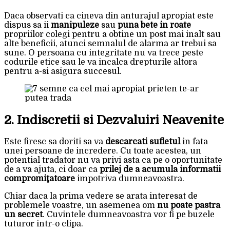
Daca observati ca cineva din anturajul apropiat este
dispus sa ii
manipuleze
sau
puna bete in roate
propriilor colegi pentru a obtine un post mai inalt sau
alte beneficii, atunci semnalul de alarma ar trebui sa
sune. O persoana cu integritate nu va trece peste
codurile etice sau le va incalca drepturile altora
pentru a-si asigura succesul.
2. Indiscretii si Dezvaluiri Neavenite
Este firesc sa doriti sa va
descarcati sufletul
in fata
unei persoane de incredere. Cu toate acestea, un
potential tradator nu va privi asta ca pe o oportunitate
de a va ajuta, ci doar ca
prilej de a acumula informatii
compromiţatoare
impotriva dumneavoastra.
Chiar daca la prima vedere se arata interesat de
problemele voastre, un asemenea om
nu poate pastra
un secret
. Cuvintele dumneavoastra vor fi pe buzele
tuturor intr-o clipa.