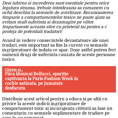
Desi iubirea si increderea sunt esentiale pentru orice
legatura stransa, trebuie intotdeauna sa ramanem cu
ochii deschisi la semnele de avertizare. Recunoasterea
timpurie a comportamentelor toxice ne poate ajuta sa
evitam mult suferinta si dezamagire pe viitor.
Impartaseste aceasta stire cu prietenii tai pentru a-i
proteja de potentiali tradatori!
Avand in vedere consecintele devastatoare ale unei
tradari, este important sa fim la curent cu semnele
ingrijoratoare de indata ce apar. Doar astfel putem feri
oamenii dragi de suferinta cauzata de aceste persoane
toxice.
Citeste si...
Fiica Monicai Bellucci, aparitie
captivanta la Paris Fashion Week in
rochie satinata, pe jumatate
desfacuta
Distribuie acest articol pentru a educa si pe altii cu
privire la aceste indicii ingrijoratoare de
comportament toxic si incurajeaza cititorii sa lase un
comentariu cu semnele suplimentare de tradare pe
care le-au remarcat.