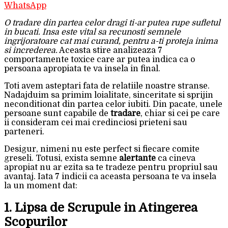
WhatsApp
O tradare din partea celor dragi ti-ar putea rupe sufletul
in bucati. Insa este vital sa recunosti semnele
ingrijoratoare cat mai curand, pentru a-ti proteja inima
si increderea.
Aceasta stire analizeaza 7
comportamente toxice care ar putea indica ca o
persoana apropiata te va insela in final.
Toti avem asteptari fata de relatiile noastre stranse.
Nadajduim sa primim loialitate, sinceritate si sprijin
neconditionat din partea celor iubiti. Din pacate, unele
persoane sunt capabile de
tradare
, chiar si cei pe care
ii consideram cei mai credinciosi prieteni sau
parteneri.
Desigur, nimeni nu este perfect si fiecare comite
greseli. Totusi, exista semne
alertante
ca cineva
apropiat nu ar ezita sa te tradeze pentru propriul sau
avantaj. Iata 7 indicii ca aceasta persoana te va insela
la un moment dat:
1. Lipsa de Scrupule in Atingerea
Scopurilor