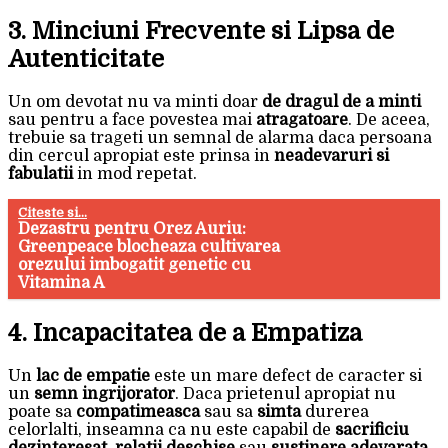
3. Minciuni Frecvente si Lipsa de
Autenticitate
Un om devotat nu va minti doar
de dragul de a minti
sau pentru a face povestea mai
atragatoare
. De aceea,
trebuie sa trageti un semnal de alarma daca persoana
din cercul apropiat este prinsa in
neadevaruri si
fabulatii
in mod repetat.
Citeste si...
Dezastru pentru Orez Auriu:
Greenpeace blocheaza cultivarea
orezului imbogatit genetic cu
Vitamina A
4. Incapacitatea de a Empatiza
Un
lac de empatie
este un mare defect de caracter si
un
semn ingrijorator
. Daca prietenul apropiat nu
poate sa
compatimeasca
sau sa
simta
durerea
celorlalti, inseamna ca nu este capabil de
sacrificiu