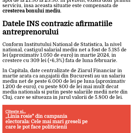
apoi de la 21:30 la 23:30. In prezent, exista doar primul
serviciu, insa aceasta situatie este compensata de
cresterea bonului mediu
.
Datele INS contrazic afirmatiile
antreprenorului
Conform Institutului National de Statistica, la nivel
national, castigul salarial mediu net a fost de 5.185 de
lei (aproximativ 1.050 de euro) in martie 2024, in
crestere cu 309 lei (+6,3%) fata de luna februarie.
In Capitala, date centralizate de Ziarul Financiar in
martie arata ca angajatii din Bucuresti au un salariu
mediu net de peste 6.000 de lei pe luna (aproximativ
1.200 de euro), cu peste 800 de lei mai mult decat
media nationala si putin peste salariile medii nete din
Cluj, care se situeaza in jurul valorii de 5.800 de lei.
Citeste si...
„Linia rosie" din campania
electorala: Cele mai mari greseli pe
care le pot face politicienii