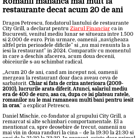
Romanii mananca mai mult la
restaurante decat acum 20 de ani
Dragos Petrescu, fondatorul lantului de restaurante
City Grill, a declarat pentru
Ziarul Financiar
ca in
Bucuresti, venitul mediu lunar se situeaza intre 1.500
si 2.000 de euro. Prin urmare, oamenii „navigheaza
altfel prin perioadele dificile” si „nu mai renunta la a
iesi la restaurant” in 2024. Comparativ cu momentul
in care a deschis afacerea, acum doua decenii,
obiceiurile s-au schimbat radical.
„Acum 20 de ani, cand am inceput noi, oamenii
mergeau la restaurant doar daca aveau ceva de
sarbatorit.
Chiar si fata de criza anterioara (2009-
2010), lucrurile arata diferit. Atunci, salariul mediu
era de 400 de euro, asa ca, dupa ce isi plateau ratele,
romanilor nu le mai ramaneau multi bani pentru iesit
in oras
,” a explicat Petrescu.
Daniel Mischie, co-fondator al grupului City Grill, a
remarcat si alte schimbari comportamentale. El a
mentionat ca, spre deosebire de trecut, oamenii nu
mai vin in doua randuri la cina – de la 19:30 la 21:30 si