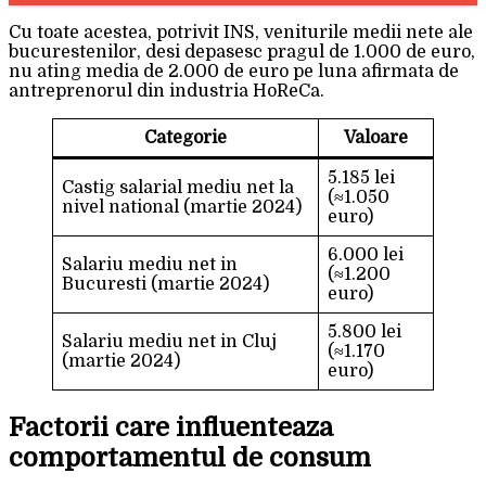
Cu toate acestea, potrivit INS, veniturile medii nete ale
bucurestenilor, desi depasesc pragul de 1.000 de euro,
nu ating media de 2.000 de euro pe luna afirmata de
antreprenorul din industria HoReCa.
Categorie
Valoare
5.185 lei
Castig salarial mediu net la
(≈1.050
nivel national (martie 2024)
euro)
6.000 lei
Salariu mediu net in
(≈1.200
Bucuresti (martie 2024)
euro)
5.800 lei
Salariu mediu net in Cluj
(≈1.170
(martie 2024)
euro)
Factorii care influenteaza
comportamentul de consum