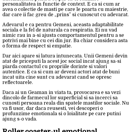
personalitatea in functie de context. E ca si cum ar
avea o colectie de masti pe care le poarta cu maiestrie,
dar care ii fac greu de „prins” si cunoscut cu adevarat.
Adevarul e ca pentru Gemeni, aceasta adaptabilitate
sociala e la fel de naturala ca respiratia. Ei nu vad
nimic rau in a-si ajusta comportamentul pentru a se
potrivi mai bine cu cei din jur. Ba chiar considera asta
o forma de respect si empatie.
Dar aici apare si latura intunecata. Unii Gemeni devin
atat de priceputi la acest joc social incat ajung sa-si
piarda contactul cu propriile dorinte si valori
autentice. E ca si cum ar deveni actori atat de buni
incat uita cine sunt cu adevarat cand se opresc
reflectoarele.
Daca ai un Geaman in viata ta, provocarea e sa vezi
dincolo de farmecul lor superficial si sa incerci sa
cunosti persoana reala din spatele mastilor sociale. Nu
va fi usor, dar daca reusesti, vei descoperi o
profunzime emotionala si o loialitate pe care putini
ajung s-o vada.
Roller coaster-ul emotional