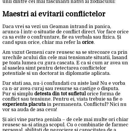
unii dintre cei mai fascinanti nativi ai zodiacului:
Maestri ai evitarii conflictelor
Daca vrei sa vezi un Geaman intrand in panica,
arunca-l intr-o situatie de conflict direct. Vor face orice
ca sa evite o confruntare, fie ea verbala sau fizica. Și
cand spun orice, chiar ma refer la
orice
.
Am vazut Gemeni care reusesc sa se strecoare ca prin
urechile acului din cele mai tensionate situatii, lasand
pe toata lumea cu gura cascata. E ca si cum ar avea un
al saselea simt pentru detectarea conflictelor
potentiale si un doctorat in diplomatie aplicata.
Dar stati asa, nu-i confundati cu niste lasi! Nu e vorba
ca n-ar avea curaj sau resurse sa castige o disputa.
Pur si simplu
detesta din tot sufletul
orice forma de
conflict sau tensiune. Pentru ei, viata trebuie sa fie o
experienta placuta
in permanenta. Conflictul? Nici nu
vor sa auda de asa ceva!
Și aici vine partea geniala – de cele mai multe ori chiar
reusesc sa-si atinga scopul. Cu o combinatie de farmec
personal, abilitati de negociere si capacitatea de a