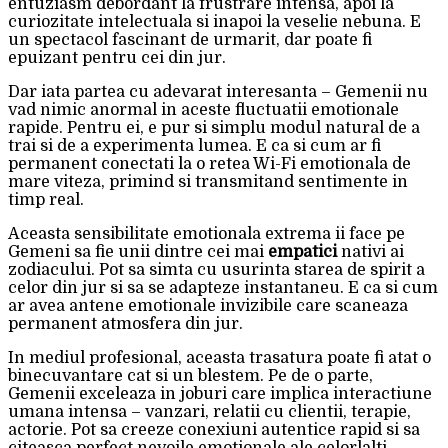
entuziasm debordant la frustrare intensa, apoi la
curiozitate intelectuala si inapoi la veselie nebuna. E
un spectacol fascinant de urmarit, dar poate fi
epuizant pentru cei din jur.
Dar iata partea cu adevarat interesanta – Gemenii nu
vad nimic anormal in aceste fluctuatii emotionale
rapide. Pentru ei, e pur si simplu modul natural de a
trai si de a experimenta lumea. E ca si cum ar fi
permanent conectati la o retea Wi-Fi emotionala de
mare viteza, primind si transmitand sentimente in
timp real.
Aceasta sensibilitate emotionala extrema ii face pe
Gemeni sa fie unii dintre cei mai
empatici
nativi ai
zodiacului. Pot sa simta cu usurinta starea de spirit a
celor din jur si sa se adapteze instantaneu. E ca si cum
ar avea antene emotionale invizibile care scaneaza
permanent atmosfera din jur.
In mediul profesional, aceasta trasatura poate fi atat o
binecuvantare cat si un blestem. Pe de o parte,
Gemenii exceleaza in joburi care implica interactiune
umana intensa – vanzari, relatii cu clientii, terapie,
actorie. Pot sa creeze conexiuni autentice rapid si sa
citeasca perfect nevoile emotionale ale celorlalti.