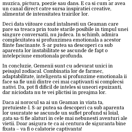
muzica, pictura, poezie sau dans. E ca si cum ar avea
un canal direct catre sursa inspiratiei creative,
alimentat de intensitatea trairilor lor.
Deci data viitoare cand intalnesti un Geaman care
pare sa treaca prin toate starile posibile in timpul unei
singure conversatii, nu judeca. In schimb, admira
complexitatea si profunzimea emotionala a acestor
fiinte fascinante. S-ar putea sa descoperi ca sub
aparenta lor instabilitate se ascunde de fapt o
intelepciune emotionala profunda.
In concluzie, Gemenii sunt cu adevarat unici in
peisajul zodiacal. Combinatia lor de farmec,
adaptabilitate, inteligenta si profunzime emotionala ii
face sa fie unii dintre cei mai captivanti si complecsi
nativi. Da, pot fi dificil de inteles si uneori epuizanti,
dar niciodata nu te vei plictisi in preajma lor.
Daca ai norocul sa ai un Geaman in viata ta,
pretuieste-l. S-ar putea sa descoperi ca sub aparenta
lor usuratate se ascunde un suflet profund si loial,
gata sa-ti fie alaturi in cele mai nebunesti aventuri ale
vietii. Doar asigura-te ca ai centura de siguranta bine
fixata – va fi o calatorie captivanta!