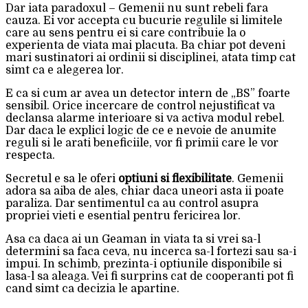
Dar iata paradoxul – Gemenii nu sunt rebeli fara
cauza. Ei vor accepta cu bucurie regulile si limitele
care au sens pentru ei si care contribuie la o
experienta de viata mai placuta. Ba chiar pot deveni
mari sustinatori ai ordinii si disciplinei, atata timp cat
simt ca e alegerea lor.
E ca si cum ar avea un detector intern de „BS” foarte
sensibil. Orice incercare de control nejustificat va
declansa alarme interioare si va activa modul rebel.
Dar daca le explici logic de ce e nevoie de anumite
reguli si le arati beneficiile, vor fi primii care le vor
respecta.
Secretul e sa le oferi
optiuni si flexibilitate
. Gemenii
adora sa aiba de ales, chiar daca uneori asta ii poate
paraliza. Dar sentimentul ca au control asupra
propriei vieti e esential pentru fericirea lor.
Asa ca daca ai un Geaman in viata ta si vrei sa-l
determini sa faca ceva, nu incerca sa-l fortezi sau sa-i
impui. In schimb, prezinta-i optiunile disponibile si
lasa-l sa aleaga. Vei fi surprins cat de cooperanti pot fi
cand simt ca decizia le apartine.