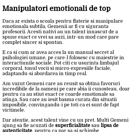
Manipulatori emotionali de top
Daca ar exista o scoala pentru flaterie si manipulare
emotionala subtila, Gemenii ar fi cu siguranta
profesorii. Acesti nativi au un talent innascut de a
spune exact ce vrei sa auzi, intr-un mod care pare
complet sincer si spontan.
E ca si cum ar avea acces la un manual secret al
psihologiei umane, pe care-l folosesc cu maiestrie in
interactiunile sociale. Pot citi cu usurinta limbajul
corporal, tonul vocii si micro-expresiile faciale,
adaptandu-si abordarea in timp real.
Am vazut Gemeni care au reusit sa obtina favoruri
incredibile de la oameni pe care abia ii cunosteau, doar
pentru ca au stiut exact ce coarde emotionale sa
atinga. Sau care au iesit basma curata din situatii
imposibile, convingandu-i pe toti ca ei sunt de fapt
victimele.
Dar atentie, acest talent vine cu un pret. Multi Gemeni
ajung sa fie acuzati de
superficialitate
sau
lipsa de
autenticitate
, pentru ca par sa-si schimbe