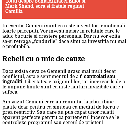
Totul despre Sonia Annabel Elliot si
Mark Shand, sora si fratele reginei
Camilla
In esenta, Gemenii sunt ca niste investitori emotionali
foarte priceputi. Vor investi masiv in relatiile care le
aduc bucurie si crestere personala. Dar nu vor ezita
sa-si retraga „fondurile” daca simt ca investitia nu mai
e profitabila.
Rebeli cu o mie de cauze
Daca exista ceva ce Gemenii urasc mai mult decat
conflictul, asta e sentimentul de a fi
controlati sau
ingraditi
. Libertatea e oxigenul lor, iar incercarile de a
le impune limite sunt ca niste lanturi invizibile care-i
sufoca.
Am vazut Gemeni care au renuntat la joburi bine
platite doar pentru ca simteau ca mediul de lucru e
prea restrictiv. Sau care au pus capat unor relatii
aparent perfecte pentru ca partenerul incerca sa le
controleze programul sau cercul de prieteni.