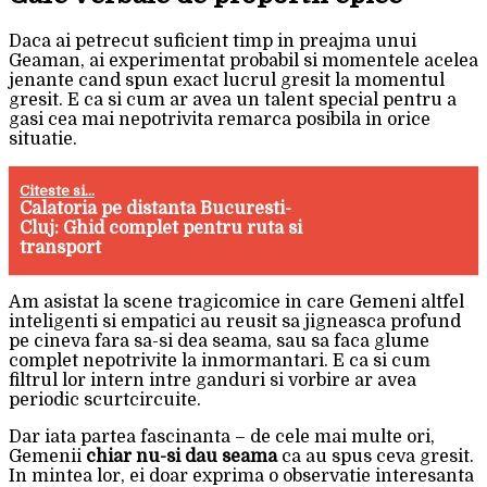
Daca ai petrecut suficient timp in preajma unui
Geaman, ai experimentat probabil si momentele acelea
jenante cand spun exact lucrul gresit la momentul
gresit. E ca si cum ar avea un talent special pentru a
gasi cea mai nepotrivita remarca posibila in orice
situatie.
Citeste si...
Calatoria pe distanta Bucuresti-
Cluj: Ghid complet pentru ruta si
transport
Am asistat la scene tragicomice in care Gemeni altfel
inteligenti si empatici au reusit sa jigneasca profund
pe cineva fara sa-si dea seama, sau sa faca glume
complet nepotrivite la inmormantari. E ca si cum
filtrul lor intern intre ganduri si vorbire ar avea
periodic scurtcircuite.
Dar iata partea fascinanta – de cele mai multe ori,
Gemenii
chiar nu-si dau seama
ca au spus ceva gresit.
In mintea lor, ei doar exprima o observatie interesanta