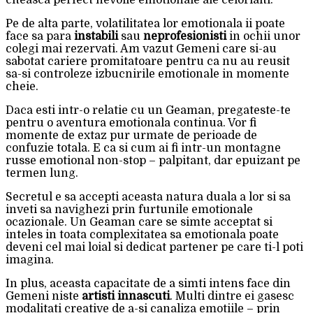
Pe de alta parte, volatilitatea lor emotionala ii poate
face sa para
instabili
sau
neprofesionisti
in ochii unor
colegi mai rezervati. Am vazut Gemeni care si-au
sabotat cariere promitatoare pentru ca nu au reusit
sa-si controleze izbucnirile emotionale in momente
cheie.
Daca esti intr-o relatie cu un Geaman, pregateste-te
pentru o aventura emotionala continua. Vor fi
momente de extaz pur urmate de perioade de
confuzie totala. E ca si cum ai fi intr-un montagne
russe emotional non-stop – palpitant, dar epuizant pe
termen lung.
Secretul e sa accepti aceasta natura duala a lor si sa
inveti sa navighezi prin furtunile emotionale
ocazionale. Un Geaman care se simte acceptat si
inteles in toata complexitatea sa emotionala poate
deveni cel mai loial si dedicat partener pe care ti-l poti
imagina.
In plus, aceasta capacitate de a simti intens face din
Gemeni niste
artisti innascuti
. Multi dintre ei gasesc
modalitati creative de a-si canaliza emotiile – prin