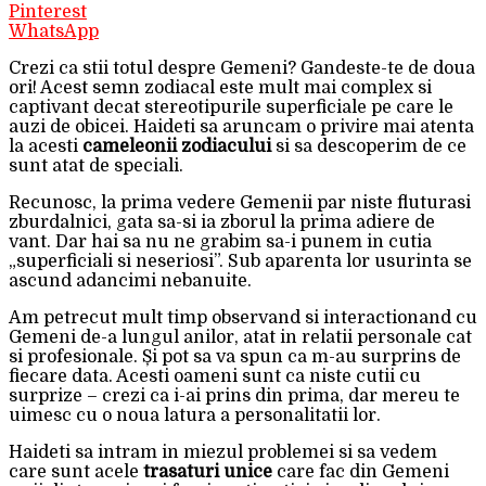
Pinterest
WhatsApp
Crezi ca stii totul despre Gemeni? Gandeste-te de doua
ori! Acest semn zodiacal este mult mai complex si
captivant decat stereotipurile superficiale pe care le
auzi de obicei. Haideti sa aruncam o privire mai atenta
la acesti
cameleonii zodiacului
si sa descoperim de ce
sunt atat de speciali.
Recunosc, la prima vedere Gemenii par niste fluturasi
zburdalnici, gata sa-si ia zborul la prima adiere de
vant. Dar hai sa nu ne grabim sa-i punem in cutia
„superficiali si neseriosi”. Sub aparenta lor usurinta se
ascund adancimi nebanuite.
Am petrecut mult timp observand si interactionand cu
Gemeni de-a lungul anilor, atat in relatii personale cat
si profesionale. Și pot sa va spun ca m-au surprins de
fiecare data. Acesti oameni sunt ca niste cutii cu
surprize – crezi ca i-ai prins din prima, dar mereu te
uimesc cu o noua latura a personalitatii lor.
Haideti sa intram in miezul problemei si sa vedem
care sunt acele
trasaturi unice
care fac din Gemeni