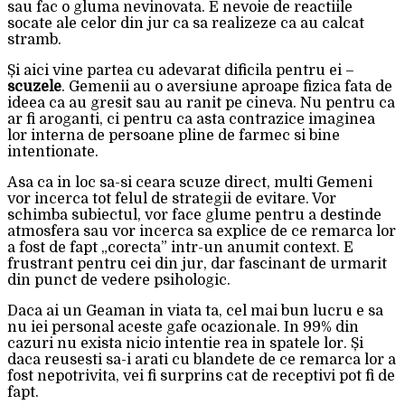
sau fac o gluma nevinovata. E nevoie de reactiile
socate ale celor din jur ca sa realizeze ca au calcat
stramb.
Și aici vine partea cu adevarat dificila pentru ei –
scuzele
. Gemenii au o aversiune aproape fizica fata de
ideea ca au gresit sau au ranit pe cineva. Nu pentru ca
ar fi aroganti, ci pentru ca asta contrazice imaginea
lor interna de persoane pline de farmec si bine
intentionate.
Asa ca in loc sa-si ceara scuze direct, multi Gemeni
vor incerca tot felul de strategii de evitare. Vor
schimba subiectul, vor face glume pentru a destinde
atmosfera sau vor incerca sa explice de ce remarca lor
a fost de fapt „corecta” intr-un anumit context. E
frustrant pentru cei din jur, dar fascinant de urmarit
din punct de vedere psihologic.
Daca ai un Geaman in viata ta, cel mai bun lucru e sa
nu iei personal aceste gafe ocazionale. In 99% din
cazuri nu exista nicio intentie rea in spatele lor. Și
daca reusesti sa-i arati cu blandete de ce remarca lor a
fost nepotrivita, vei fi surprins cat de receptivi pot fi de
fapt.