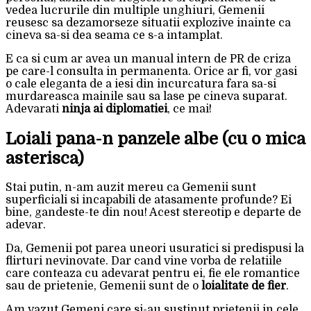
vedea lucrurile din multiple unghiuri, Gemenii
reusesc sa dezamorseze situatii explozive inainte ca
cineva sa-si dea seama ce s-a intamplat.
E ca si cum ar avea un manual intern de PR de criza
pe care-l consulta in permanenta. Orice ar fi, vor gasi
o cale eleganta de a iesi din incurcatura fara sa-si
murdareasca mainile sau sa lase pe cineva suparat.
Adevarati
ninja ai diplomatiei
, ce mai!
Loiali pana-n panzele albe (cu o mica
asterisca)
Stai putin, n-am auzit mereu ca Gemenii sunt
superficiali si incapabili de atasamente profunde? Ei
bine, gandeste-te din nou! Acest stereotip e departe de
adevar.
Da, Gemenii pot parea uneori usuratici si predispusi la
flirturi nevinovate. Dar cand vine vorba de relatiile
care conteaza cu adevarat pentru ei, fie ele romantice
sau de prietenie, Gemenii sunt de o
loialitate de fier
.
Am vazut Gemeni care si-au sustinut prietenii in cele