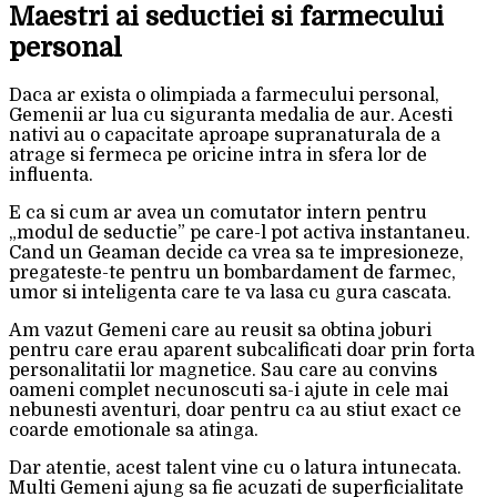
Maestri ai seductiei si farmecului
personal
Daca ar exista o olimpiada a farmecului personal,
Gemenii ar lua cu siguranta medalia de aur. Acesti
nativi au o capacitate aproape supranaturala de a
atrage si fermeca pe oricine intra in sfera lor de
influenta.
E ca si cum ar avea un comutator intern pentru
„modul de seductie” pe care-l pot activa instantaneu.
Cand un Geaman decide ca vrea sa te impresioneze,
pregateste-te pentru un bombardament de farmec,
umor si inteligenta care te va lasa cu gura cascata.
Am vazut Gemeni care au reusit sa obtina joburi
pentru care erau aparent subcalificati doar prin forta
personalitatii lor magnetice. Sau care au convins
oameni complet necunoscuti sa-i ajute in cele mai
nebunesti aventuri, doar pentru ca au stiut exact ce
coarde emotionale sa atinga.
Dar atentie, acest talent vine cu o latura intunecata.
Multi Gemeni ajung sa fie acuzati de superficialitate