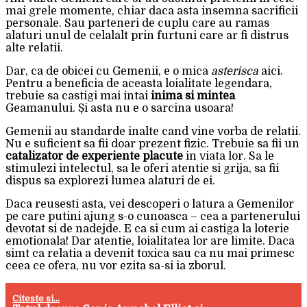
mai grele momente, chiar daca asta insemna sacrificii
personale. Sau parteneri de cuplu care au ramas
alaturi unul de celalalt prin furtuni care ar fi distrus
alte relatii.
Dar, ca de obicei cu Gemenii, e o mica
asterisca
aici.
Pentru a beneficia de aceasta loialitate legendara,
trebuie sa castigi mai intai
inima si mintea
Geamanului. Și asta nu e o sarcina usoara!
Gemenii au standarde inalte cand vine vorba de relatii.
Nu e suficient sa fii doar prezent fizic. Trebuie sa fii un
catalizator de experiente placute
in viata lor. Sa le
stimulezi intelectul, sa le oferi atentie si grija, sa fii
dispus sa explorezi lumea alaturi de ei.
Daca reusesti asta, vei descoperi o latura a Gemenilor
pe care putini ajung s-o cunoasca – cea a partenerului
devotat si de nadejde. E ca si cum ai castiga la loterie
emotionala! Dar atentie, loialitatea lor are limite. Daca
simt ca relatia a devenit toxica sau ca nu mai primesc
ceea ce ofera, nu vor ezita sa-si ia zborul.
Citeste si...