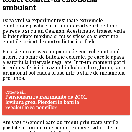
ambulant
Daca vrei sa experimentezi toate extremele
emotionale posibile intr-un interval scurt de timp,
petrece o zi cu un Geaman. Acesti nativi traiesc viata
la intensitate maxima si nu se sfiesc sa-si exprime
emotiile, oricat de contradictorii ar fi ele.
E ca si cum ar avea un panou de control emotional
intern cu o mie de butoane colorate, pe care le apasa
aleatoriu la intervale regulate. Intr-un moment pot fi
in culmea fericirii, razand in hohote la o gluma, iar in
urmatorul pot cadea brusc intr-o stare de melancolie
profunda.
Citeste si...
Pensionarii retrasi inainte de 2001,
lovitura grea: Pierderi in bani la
recalcularea pensiilor
Am vazut Gemeni care au trecut prin toate starile
posibile in timpul unei singure conversatii – de la