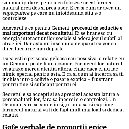
sau manipulare, pentru ca folosesc acest farmec
natural prea des si prea usor. E ca si cum ar avea un
superputere
pe care nu intotdeauna stiu s-o
controleze.
Adevarul e ca pentru Gemeni,
procesul de seductie e
mai important decat rezultatul
. Ei se hranesc cu
energia interactiunilor sociale si adora jocul subtil al
atractiei. Dar asta nu inseamna neaparat ca vor sa
duca lucrurile mai departe.
Daca esti o persoana geloasa sau posesiva, o relatie cu
un Geaman poate fi un cosmar. Farmecul lor natural
va atrage mereu atentia altora, chiar daca ei nu fac
nimic special pentru asta. E ca si cum ai incerca sa tii
inchisa intr-o colivie o pasare exotica – frustrant
pentru tine si sufocant pentru ei.
Secretul e sa accepti si sa apreciezi aceasta latura a
personalitatii lor, fara sa incerci s-o controlezi. Un
Geaman care se simte in siguranta sa-si exprime
farmecul natural va fi de fapt mult mai loial si dedicat
relatiei.
Gafe verbale de proportii epice