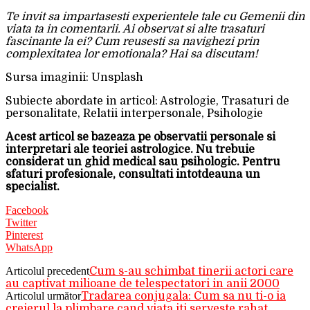
Te invit sa impartasesti experientele tale cu Gemenii din
viata ta in comentarii. Ai observat si alte trasaturi
fascinante la ei? Cum reusesti sa navighezi prin
complexitatea lor emotionala? Hai sa discutam!
Sursa imaginii: Unsplash
Subiecte abordate in articol: Astrologie, Trasaturi de
personalitate, Relatii interpersonale, Psihologie
Acest articol se bazeaza pe observatii personale si
interpretari ale teoriei astrologice. Nu trebuie
considerat un ghid medical sau psihologic. Pentru
sfaturi profesionale, consultati intotdeauna un
specialist.
Facebook
Twitter
Pinterest
WhatsApp
Articolul precedent
Cum s-au schimbat tinerii actori care
au captivat milioane de telespectatori in anii 2000
Articolul următor
Tradarea conjugala: Cum sa nu ti-o ia
creierul la plimbare cand viata iti serveste rahat