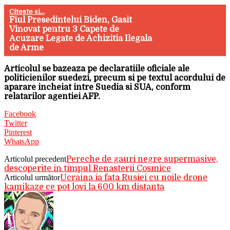
Citeste si...
Fiul Presedintelui Biden, Gasit
Vinovat pentru 3 Capete de
Acuzare Legate de Achizitia Ilegala
de Arme
Articolul se bazeaza pe declaratiile oficiale ale
politicienilor suedezi, precum si pe textul acordului de
aparare incheiat intre Suedia si SUA, conform
relatarilor agentiei AFP.
Facebook
Twitter
Pinterest
WhatsApp
Articolul precedent
Pereche de gauri negre supermasive,
descoperite in timpul Renasterii Cosmice
Articolul următor
Ucraina ia fata Rusiei cu noile drone
kamikaze ce pot lovi la 600 km distanta