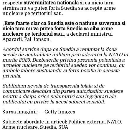
respecta
suveranitatea nationala
si ca nicio tara
straina nu va putea forta Suedia sa accepte arme
nucleare pe teritoriul sau.
„
Este foarte clar ca Suedia este o natiune suverana si
nicio tara nu va putea forta Suedia sa aiba arme
nucleare pe teritoriul sau
„, a declarat ministrul
Apararii, Pal Jonson.
Acordul survine dupa ce Suedia a renuntat la doua
secole de neutralitate militara prin aderarea la NATO in
martie 2023. Dezbaterile privind prezenta potentiala a
armelor nucleare pe teritoriul suedez vor continua, cu
ambele tabere sustinandu-si ferm pozitia in aceasta
privinta.
Subliniem nevoia de transparenta totala si de
comunicare deschisa din partea autoritatilor suedeze
pentru a disipa orice nelamuriri sau ingrijorari ale
publicului cu privire la acest subiect sensibil.
Sursa imaginii: — Getty Images
Subiecte abordate in articol: Politica externa, NATO,
Arme nucleare, Suedia, SUA