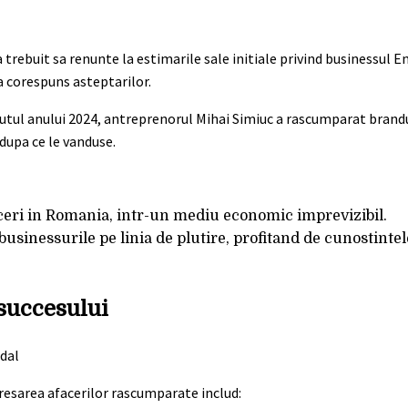
 trebuit sa renunte la estimarile sale initiale privind businessul 
a corespuns asteptarilor.
eputul anului 2024, antreprenorul Mihai Simiuc a rascumparat brandu
dupa ce le vanduse.
ceri in Romania, intr-un mediu economic imprevizibil.
businessurile pe linia de plutire, profitand de cunostintel
 succesului
dresarea afacerilor rascumparate includ: