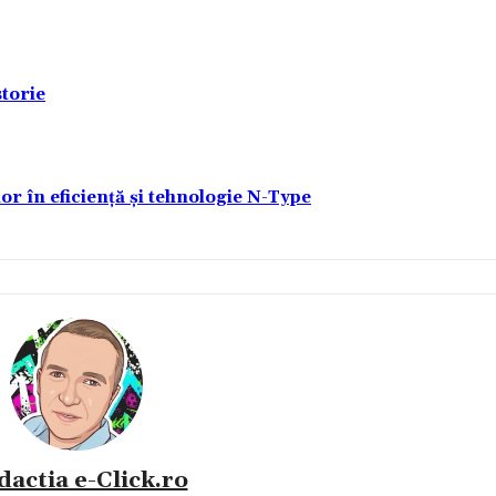
torie
lor în eficiență și tehnologie N-Type
dactia e-Click.ro