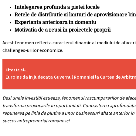
Intelegerea profunda a pietei locale
Retele de distributie si lanturi de aprovizionare bi
Experienta anterioara in domeniu
Motivatia de a reusi in proiectele proprii
Acest fenomen reflecta caracterul dinamic al mediului de afacer
challenges-urilor economice.
Citeste si...
Euroins da in judecata Guvernul Romaniei la Curtea de Arbitr
Desi unele investitii esueaza, fenomenul rascumpararilor de aface
transforma provocarile in oportunitati. Cunoasterea aprofundata a
repunerea pe linia de plutire a unor businessuri aflate anterior in
succes antreprenorial romanesc!