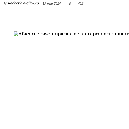
By
Redactia e-Click.ro
19 mai 2024
0
403