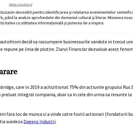
https://e-click.ro
ntuziasm deosebit pentru identificarea și relatarea evenimentelor semnific
ati, până la analize aprofundate din domeniul cultural și literar. Misiunea noa
ticitatea cu utilitatea informațională și puterea de a inspira.
 autohtoni decid sa rascumpere businessurile vandute in trecut uno
a le repune pe linia de plutire. Ziarul Financiar dezvaluie acest feno
arare
bridge, care in 2019 a achizitionat 75% din actiunile grupului Rus 
 a preluat integral compania, doar ca in cele din urma sa renunte la
ni fara loc de munca si a vinde catre fostii actionari (fondatorii bu
atia suedeza
Dagens Industri
.