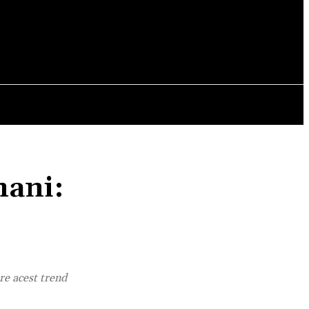
OPINII
mani:
re acest trend