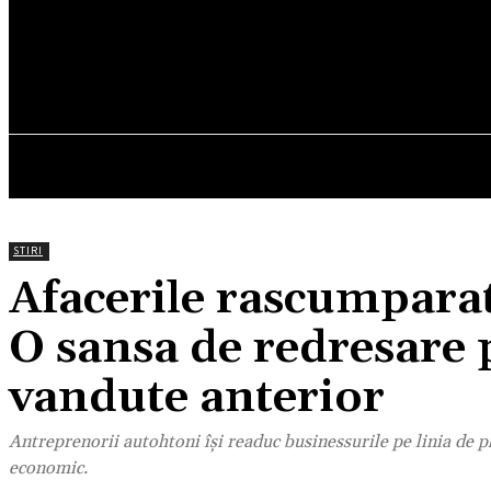
29.3
C
München
sâmbătă, august 8, 2026
HOM
STIRI
Afacerile rascumpara
O sansa de redresare 
vandute anterior
Antreprenorii autohtoni își readuc businessurile pe linia de p
economic.