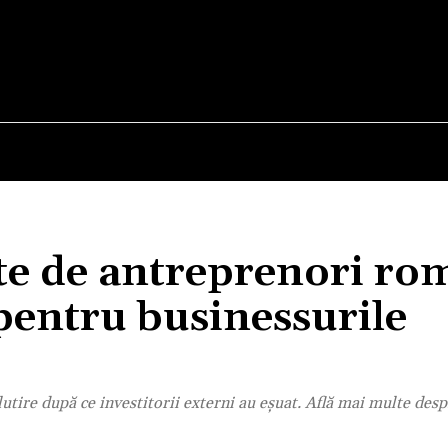
E
STIRI
TEHNOLOGIE-STIINTA
CURIOZITATI
te de antreprenori ro
pentru businessurile
lutire după ce investitorii externi au eșuat. Află mai multe desp