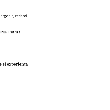
Energobit, cedand
rile Frufru si
e si experienta