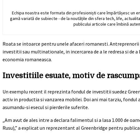
Echipa noastra este formata din profesioniști care împărtășesc un e
gamă variată de subiecte - de la noutățile din sfera tech, life, actualit
publicului articole care îmbină auten
Roata se intoarce pentru unele afaceri romanesti. Antreprenorii
investitii sau multinationale, in incercarea de a le redresa si de 
economia romaneasca.
Investitiile esuate, motiv de rascump
Un exemplu recent il reprezinta fondul de investitii suedez Green
activ in productia si vanzarea mobilei. Doi ani mai tarziu, fondul
asumandu-si esecul si pierderile suferite.
„Am avut de ales intre a declara falimentul si a lasa 1.000 de oame
Rusu),” a explicat un reprezentant al Greenbridge pentru public