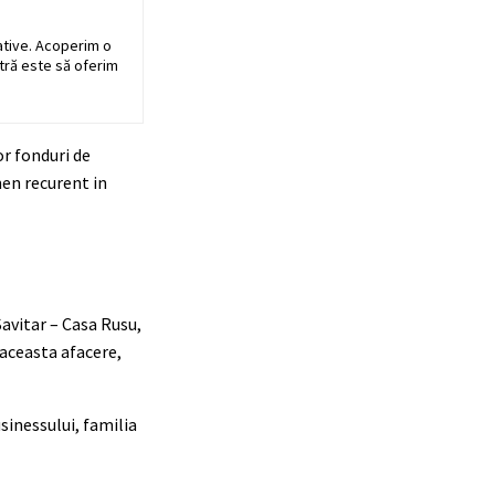
ative. Acoperim o
stră este să oferim
r fonduri de
men recurent in
Savitar – Casa Rusu,
 aceasta afacere,
sinessului, familia