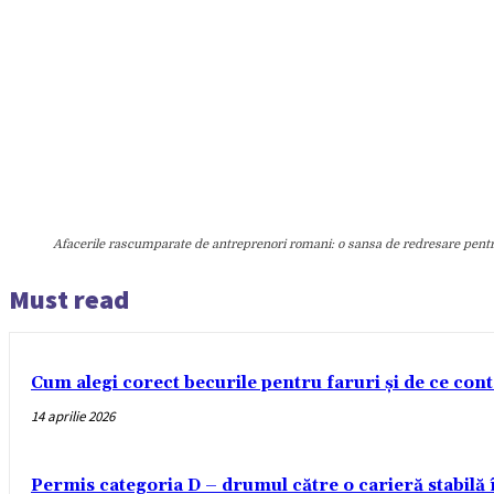
Afacerile rascumparate de antreprenori romani: o sansa de redresare pentr
Must read
Cum alegi corect becurile pentru faruri și de ce con
14 aprilie 2026
Permis categoria D – drumul către o carieră stabilă