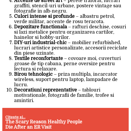
Accente de street art
– perete traforat, lucrari
graffiti, stencil-uri urbane, postere vintage sau
fotografie in alb-negru.
Culori intense si profunde
– albastru petrol,
verde militar, accente de rosu teracota.
Depozitare functionala
– rafturi deschise, cosuri
si lazi metalice pentru organizarea cartilor,
hainelor si hobby-urilor.
DIY-uri industrial-chic
– mobilier refurbished,
lucrari artistice personalizate, accesorii reciclate
din piese uzinate.
Textile reconfortante
– covoare moi, cuverturi
groase de tip cabana, perne oversize pentru
lectura si relaxare.
Birou tehnologic
– priza multipla, incarcator
wireless, suport pentru laptop, lampadare de
lucru.
Decoratiuni reprezentative
– tablouri
motivationale, fotografii de familie, trofee si
amintiri.
Citeste si...
The Scary Reason Healthy People
Die After an ER Visit