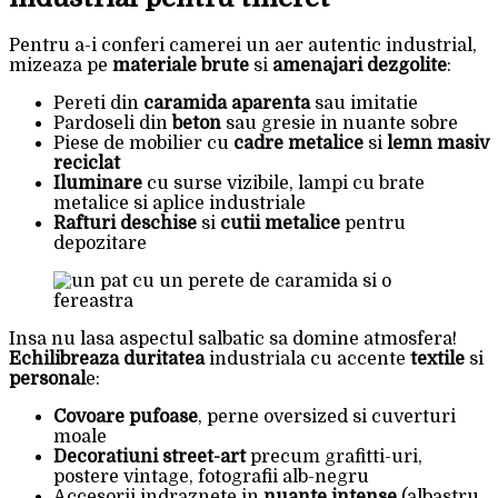
Pentru a-i conferi camerei un aer autentic industrial,
mizeaza pe
materiale brute
si
amenajari dezgolite
:
Pereti din
caramida aparenta
sau imitatie
Pardoseli din
beton
sau gresie in nuante sobre
Piese de mobilier cu
cadre metalice
si
lemn masiv
reciclat
Iluminare
cu surse vizibile, lampi cu brate
metalice si aplice industriale
Rafturi deschise
si
cutii metalice
pentru
depozitare
Insa nu lasa aspectul salbatic sa domine atmosfera!
Echilibreaza duritatea
industriala cu accente
textile
si
personal
e:
Covoare pufoase
, perne oversized si cuverturi
moale
Decoratiuni street-art
precum grafitti-uri,
postere vintage, fotografii alb-negru
Accesorii indraznete in
nuante intense
(albastru